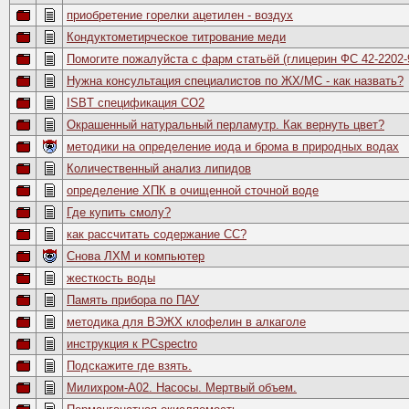
приобретение горелки ацетилен - воздух
Кондуктометирческое титрование меди
Помогите пожалуйста с фарм статьёй (глицерин ФС 42-2202-
Нужна консультация специалистов по ЖХ/МС - как назвать?
ISBT спецификация СО2
Окрашенный натуральный перламутр. Как вернуть цвет?
методики на определение иода и брома в природных водах
Количественный анализ липидов
определение ХПК в очищенной сточной воде
Где купить смолу?
как рассчитать содержание СС?
Снова ЛХМ и компьютер
жесткость воды
Память прибора по ПАУ
методика для ВЭЖХ клофелин в алкаголе
инструкция к PCspectro
Подскажите где взять.
Милихром-А02. Насосы. Мертвый объем.