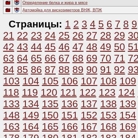
Определение белка и жира в мясе
Автомойка для вискозиметров ВНЖ, ВПЖ
Страницы:
1
2
3
4
5
6
7
8
9
21
22
23
24
25
26
27
28
29
3
42
43
44
45
46
47
48
49
50
5
63
64
65
66
67
68
69
70
71
7
84
85
86
87
88
89
90
91
92
9
103
104
105
106
107
108
109
118
119
120
121
122
123
124
133
134
135
136
137
138
139
148
149
150
151
152
153
154
163
164
165
166
167
168
169