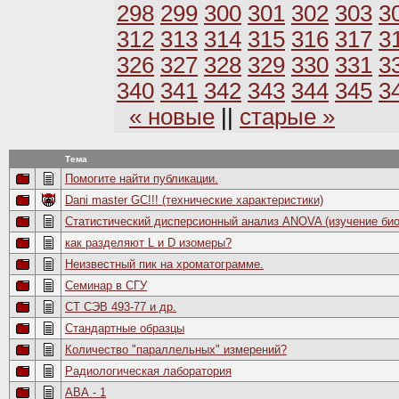
298
299
300
301
302
303
3
312
313
314
315
316
317
3
326
327
328
329
330
331
3
340
341
342
343
344
345
3
« новые
||
старые »
Тема
Помогите найти публикации.
Dani master GC!!! (технические характеристики)
Статистический дисперсионный анализ ANOVA (изучение био
как разделяют L и D изомеры?
Неизвестный пик на хроматограмме.
Семинар в СГУ
СТ СЭВ 493-77 и др.
Стандартные образцы
Количество "параллельных" измерений?
Радиологическая лаборатория
АВА - 1