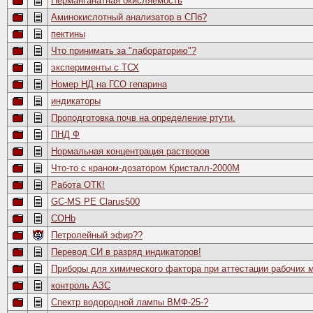
Перманганатная окисляемость
Аминокислотный анализатор в СПб?
пектины
Что принимать за "лабораторию"?
эксперименты с ТСХ
Номер НД на ГСО гепарина
индикаторы
Проподготовка почв на определение ртути.
ПНД Ф
Нормальная концентрация растворов
Что-то с краном-дозатором Кристалл-2000М
Работа ОТК!
GC-MS PE Clarus500
COHb
Петролейный эфир??
Перевод СИ в разряд индикаторов!
Приборы для химического фактора при аттестации рабочих 
контроль АЗС
Спектр водородной лампы ВМФ-25-?