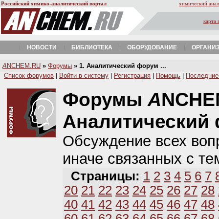
Российский химико-аналитический портал
химический анал
карта 
НОВОСТИ
БИБЛИОТЕКА
ОБОРУДОВАНИЕ
ОРГАНИ
A
NCHEM.RU
»
Форумы
» 1. Аналитический форум ...
Список форумов
|
Войти в систему
|
Регистрация
|
Помощь
|
Последние
Форумы
A
NCHE
Аналитический
Обсуждение всех вопр
иначе связанных с те
Страницы:
1
2
3
4
5
6
7
20
21
22
23
24
25
26
27
28
40
41
42
43
44
45
46
47
48
60
61
62
63
64
65
66
67
68