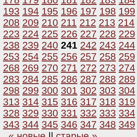
178
179
180
181
182
183
184
193
194
195
196
197
198
199
208
209
210
211
212
213
214
223
224
225
226
227
228
229
238
239
240
241
242
243
244
253
254
255
256
257
258
259
268
269
270
271
272
273
274
283
284
285
286
287
288
289
298
299
300
301
302
303
304
313
314
315
316
317
318
319
328
329
330
331
332
333
334
343
344
345
346
347
348
349
« новые
||
старые »