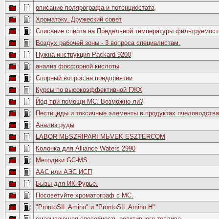
описание полярографа и потенциостата
Хроматэку. Дружеский совет
Списание спирта на Предельной температуры фильтруемост
Воздух рабочей зоны - 3 вопроса специалистам.
Нужна инструкция Packard 9200
анализ фосфорной кислоты
Спорный вопрос на предприятии
Курсы по высокоэффективной ГЖХ
Йод при помощи МС. Возможно ли?
Пестициды и токсичные элементы в продуктах пчеловодства
Анализ руды
LABOR MЬSZRIPARI MЬVEK ESZTERCOM
Колонка для Alliance Waters 2990
Методики GC-MS
ААС или AЭС ИСП
Бызы для ИК-Фурье.
Посоветуйте хроматограф с МС.
"ProntoSIL Amino" и "ProntoSIL Amino H"
смазывающая способность реактивного топлива