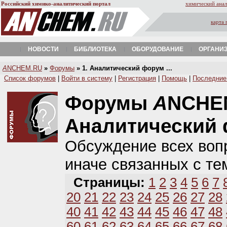
Российский химико-аналитический портал
химический анал
карта 
НОВОСТИ
БИБЛИОТЕКА
ОБОРУДОВАНИЕ
ОРГАНИ
A
NCHEM.RU
»
Форумы
» 1. Аналитический форум ...
Список форумов
|
Войти в систему
|
Регистрация
|
Помощь
|
Последние
Форумы
A
NCHE
Аналитический
Обсуждение всех вопр
иначе связанных с те
Страницы:
1
2
3
4
5
6
7
20
21
22
23
24
25
26
27
28
40
41
42
43
44
45
46
47
48
60
61
62
63
64
65
66
67
68