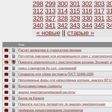
298
299
300
301
302
303
3
312
313
314
315
316
317
3
326
327
328
329
330
331
3
340
341
342
343
344
345
3
« новые
||
старые »
Тема
Расчет ароматики в суррогатном бензине
Регулятор давления для испаряющихся сред с электроподо
Помогите определиться с конструктором колонок Элсикарт и
поиск стандартов As-сод. соединений
Сепаратор для сбора экстракта ГОСТ 52406-2005
Неподвижные фазы для капиллярных колонок: аналоги BP1
Водосовместимые сорбенты
анализ динитриладипиновой кислоты
Белок на Капели
Помогите достать литературу по анализу винопродукции
пробирное концентрирование платиноидов