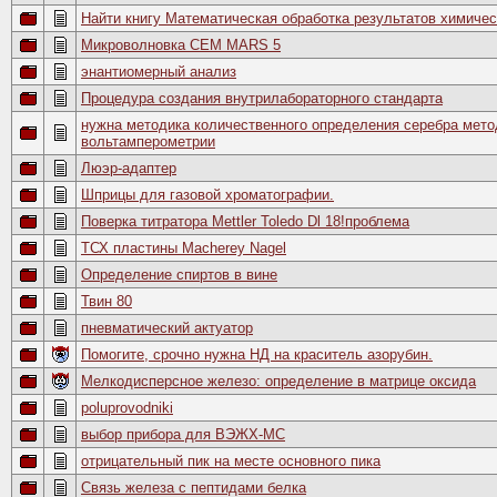
Найти книгу Математическая обработка результатов химичес
Микроволновка CEM MARS 5
энантиомерный анализ
Процедура создания внутрилабораторного стандарта
нужна методика количественного определения серебра мет
вольтамперометрии
Люэр-адаптер
Шприцы для газовой хроматографии.
Поверка титратора Mettler Toledo Dl 18!проблема
ТСХ пластины Macherey Nagel
Определение спиртов в вине
Твин 80
пневматический актуатор
Помогите, срочно нужна НД на краситель азорубин.
Мелкодисперсное железо: определение в матрице оксида
poluprovodniki
выбор прибора для ВЭЖХ-МС
отрицательный пик на месте основного пика
Связь железа с пептидами белка