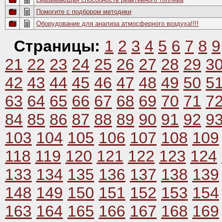
Помогите с подбором методики
Оборудование для анализа атмосферного воздуха!!!!
Страницы:
1
2
3
4
5
6
7
8
9
21
22
23
24
25
26
27
28
29
3
42
43
44
45
46
47
48
49
50
5
63
64
65
66
67
68
69
70
71
7
84
85
86
87
88
89
90
91
92
9
103
104
105
106
107
108
109
118
119
120
121
122
123
124
133
134
135
136
137
138
139
148
149
150
151
152
153
154
163
164
165
166
167
168
169