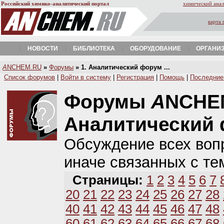
Российский химико-аналитический портал
химический анал
карта 
НОВОСТИ
БИБЛИОТЕКА
ОБОРУДОВАНИЕ
ОРГАНИ
A
NCHEM.RU
»
Форумы
» 1. Аналитический форум ...
Список форумов
|
Войти в систему
|
Регистрация
|
Помощь
|
Последние
Форумы
A
NCHE
Аналитический
Обсуждение всех вопр
иначе связанных с те
Страницы:
1
2
3
4
5
6
7
20
21
22
23
24
25
26
27
28
40
41
42
43
44
45
46
47
48
60
61
62
63
64
65
66
67
68