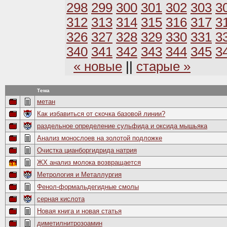
298
299
300
301
302
303
3
312
313
314
315
316
317
3
326
327
328
329
330
331
3
340
341
342
343
344
345
3
« новые
||
старые »
Тема
метан
Как избавиться от скочка базовой линии?
раздельное определение сульфида и оксида мышьяка
Анализ монослоев на золотой подложке
Очистка цианборгидрида натрия
ЖХ анализ молока возвращается
Метрология и Металлургия
Фенол-формальдегидные смолы
серная кислота
Новая книга и новая статья
диметилнитрозоамин