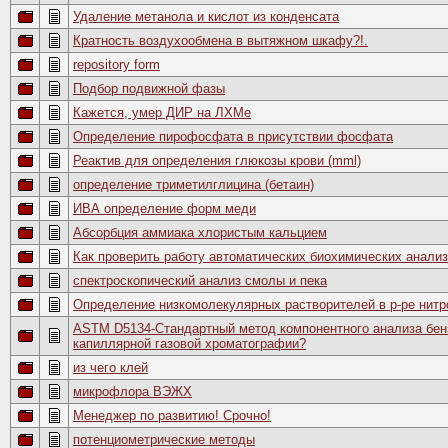
Удаление метанола и кислот из конденсата
Кратность воздухообмена в вытяжном шкафу?!.
repository form
Подбор подвижной фазы
Кажется, умер ДИР на ЛХМе
Определение пирофосфата в присутствии фосфата
Реактив для определения глюкозы крови (mml)
определение триметилглицина (бетаин)
ИВА определение форм меди
Абсорбция аммиака хлористым кальцием
Как проверить работу автоматических биохимических анали
спектроскопический анализ смолы и пека
Определение низкомолекулярных растворителей в р-ре нит
ASTM D5134-Стандартный метод компонентного анализа бен
капиллярной газовой хроматографии?
из чего клей
микрофлора ВЭЖХ
Менеджер по развитию! Срочно!
потенциометрические методы