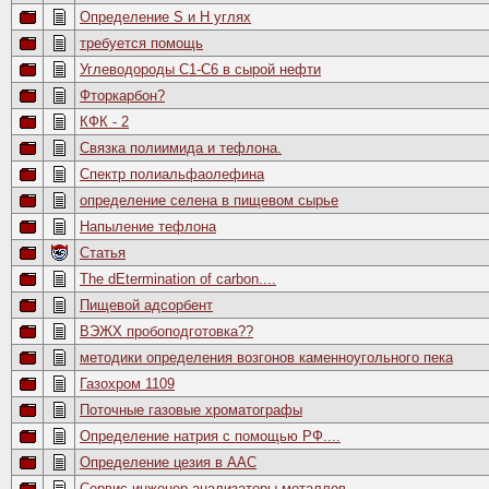
Определение S и H углях
требуется помощь
Углеводороды С1-С6 в сырой нефти
Фторкарбон?
КФК - 2
Связка полиимида и тефлона.
Спектр полиальфаолефина
определение селена в пищевом сырье
Напыление тефлона
Статья
The dEtermination of carbon....
Пищевой адсорбент
ВЭЖХ пробоподготовка??
методики определения возгонов каменноугольного пека
Газохром 1109
Поточные газовые хроматографы
Определение натрия с помощью РФ....
Определение цезия в ААС
Сервис-инженер анализаторы металлов