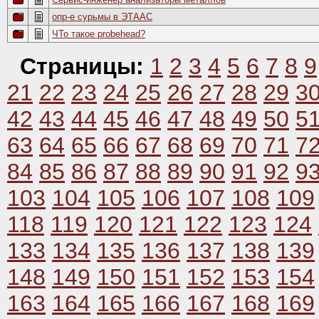
опр-е сурьмы в ЭТААС
ЧТо такое probehead?
Страницы:
1
2
3
4
5
6
7
8
9
21
22
23
24
25
26
27
28
29
3
42
43
44
45
46
47
48
49
50
5
63
64
65
66
67
68
69
70
71
7
84
85
86
87
88
89
90
91
92
9
103
104
105
106
107
108
109
118
119
120
121
122
123
124
133
134
135
136
137
138
139
148
149
150
151
152
153
154
163
164
165
166
167
168
169