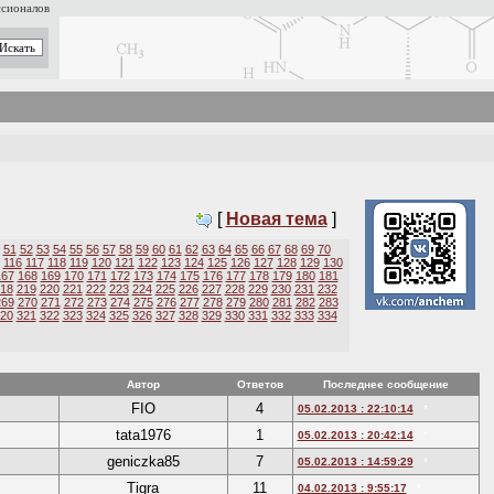
ссионалов
[
Новая тема
]
51
52
53
54
55
56
57
58
59
60
61
62
63
64
65
66
67
68
69
70
116
117
118
119
120
121
122
123
124
125
126
127
128
129
130
167
168
169
170
171
172
173
174
175
176
177
178
179
180
181
18
219
220
221
222
223
224
225
226
227
228
229
230
231
232
269
270
271
272
273
274
275
276
277
278
279
280
281
282
283
20
321
322
323
324
325
326
327
328
329
330
331
332
333
334
Автор
Ответов
Последнее сообщение
FIO
4
05.02.2013 : 22:10:14
*
tata1976
1
05.02.2013 : 20:42:14
*
geniczka85
7
05.02.2013 : 14:59:29
*
Tigra
11
04.02.2013 : 9:55:17
*