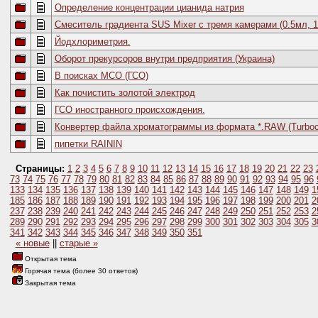
Определение концентрации цианида натрия
Смеситель градиента SUS Mixer с тремя камерами (0.5мл, 1
Йодхлориметрия.
Оборот прекурсоров внутри предприятия (Украина)
В поисках МСО (ГСО)
Как почистить золотой электрод
ГСО иностранного происхождения.
Конвертер файла хроматограммы из формата *.RAW (Turbochr
пипетки RAININ
Страницы:
1
2
3
4
5
6
7
8
9
10
11
12
13
14
15
16
17
18
19
20
21
22
23
73
74
75
76
77
78
79
80
81
82
83
84
85
86
87
88
89
90
91
92
93
94
95
96
133
134
135
136
137
138
139
140
141
142
143
144
145
146
147
148
149
1
185
186
187
188
189
190
191
192
193
194
195
196
197
198
199
200
201
2
237
238
239
240
241
242
243
244
245
246
247
248
249
250
251
252
253
2
289
290
291
292
293
294
295
296
297
298
299
300
301
302
303
304
305
3
341
342
343
344
345
346
347
348
349
350
351
« новые
||
старые »
Открытая тема
Горячая тема (более 30 ответов)
Закрытая тема