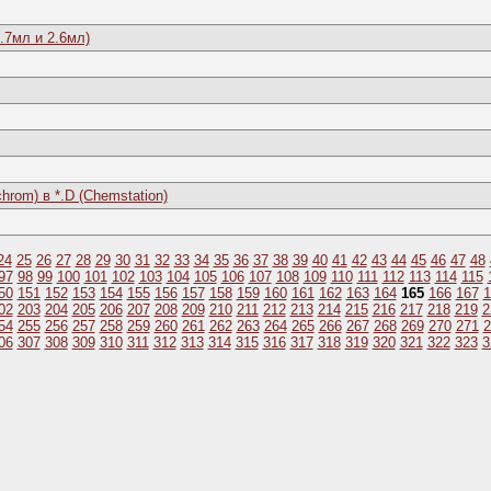
.7мл и 2.6мл)
om) в *.D (Chemstation)
24
25
26
27
28
29
30
31
32
33
34
35
36
37
38
39
40
41
42
43
44
45
46
47
48
97
98
99
100
101
102
103
104
105
106
107
108
109
110
111
112
113
114
115
50
151
152
153
154
155
156
157
158
159
160
161
162
163
164
165
166
167
1
02
203
204
205
206
207
208
209
210
211
212
213
214
215
216
217
218
219
2
54
255
256
257
258
259
260
261
262
263
264
265
266
267
268
269
270
271
2
06
307
308
309
310
311
312
313
314
315
316
317
318
319
320
321
322
323
3