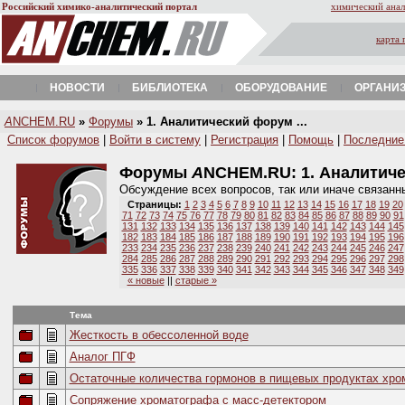
Российский химико-аналитический портал
химический анал
карта 
НОВОСТИ
БИБЛИОТЕКА
ОБОРУДОВАНИЕ
ОРГАНИ
A
NCHEM.RU
»
Форумы
» 1. Аналитический форум ...
Список форумов
|
Войти в систему
|
Регистрация
|
Помощь
|
Последние
Форумы
A
NCHEM.RU:
1. Аналитич
Обсуждение всех вопросов, так или иначе связанн
Страницы:
1
2
3
4
5
6
7
8
9
10
11
12
13
14
15
16
17
18
19
20
71
72
73
74
75
76
77
78
79
80
81
82
83
84
85
86
87
88
89
90
91
131
132
133
134
135
136
137
138
139
140
141
142
143
144
145
182
183
184
185
186
187
188
189
190
191
192
193
194
195
196
233
234
235
236
237
238
239
240
241
242
243
244
245
246
247
284
285
286
287
288
289
290
291
292
293
294
295
296
297
298
335
336
337
338
339
340
341
342
343
344
345
346
347
348
349
« новые
||
старые »
Тема
Жесткость в обессоленной воде
Аналог ПГФ
Остаточные количества гормонов в пищевых продуктах хр
Сопряжение хроматографа с масс-детектором