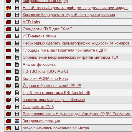
Микропланшетный ридер
Новый газовый хроматограф для определения пестицидов
Комплекс йод-крахмал, бурый цвет при титровании
АСD Labs
Стандарты ПХБ для ГХ-МС
ИСП-анализ глины
Необходимо сделать хроматографию жидкости от комаров
Площадь пика растворителя при работе с ДПР.
Определение неорганических нитратов методом ТСХ
Анализ флюорита
ПЭ-ТВО или ТВО-ЛАБ-01
Колонки PONA и не-Pona
Йодное и бромное число!!!!!!!!!!!!
Проблемы с кюветами KBr Nicolet iS5
анализаторы микросеры в бензине
Сахариметр СУ-5
Разделение изо и Н бутанов,где Изо-бутан 99,5%.Проблема.
Загадочная фракция
резко снизились показания рН метра