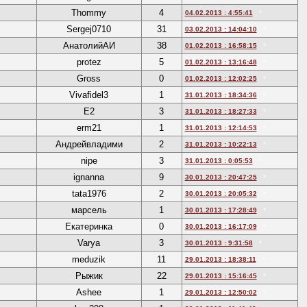
Thommy
4
04.02.2013 : 4:55:41
*
Sergej0710
31
03.02.2013 : 14:04:10
*
АнатолийАИ
38
01.02.2013 : 16:58:15
*
protez
5
01.02.2013 : 13:16:48
*
Gross
0
01.02.2013 : 12:02:25
*
Vivafidel3
1
31.01.2013 : 18:34:36
*
Е2
3
31.01.2013 : 18:27:33
*
erm21
1
31.01.2013 : 12:14:53
*
Андрейвладими
2
31.01.2013 : 10:22:13
*
nipe
3
31.01.2013 : 0:05:53
*
ignanna
9
30.01.2013 : 20:47:25
*
tata1976
2
30.01.2013 : 20:05:32
*
марсель
1
30.01.2013 : 17:28:49
*
Екатеринка
0
30.01.2013 : 16:17:09
*
Varya
3
30.01.2013 : 9:31:58
*
meduzik
11
29.01.2013 : 18:38:11
*
Рыжик
22
29.01.2013 : 15:16:45
*
Ashee
1
29.01.2013 : 12:50:02
*