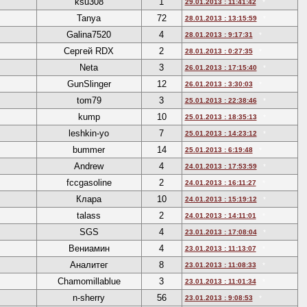
ksu308
1
29.01.2013 : 11:41:42
*
Tanya
72
28.01.2013 : 13:15:59
*
Galina7520
4
28.01.2013 : 9:17:31
*
Сергей RDX
2
28.01.2013 : 0:27:35
*
Neta
3
26.01.2013 : 17:15:40
*
GunSlinger
12
26.01.2013 : 3:30:03
*
tom79
3
25.01.2013 : 22:38:46
*
kump
10
25.01.2013 : 18:35:13
*
leshkin-yo
7
25.01.2013 : 14:23:12
*
bummer
14
25.01.2013 : 6:19:48
*
Andrew
4
24.01.2013 : 17:53:59
*
fccgasoline
2
24.01.2013 : 16:11:27
*
Клара
10
24.01.2013 : 15:19:12
*
talass
2
24.01.2013 : 14:11:01
*
SGS
4
23.01.2013 : 17:08:04
*
Вениамин
4
23.01.2013 : 11:13:07
*
Аналитег
8
23.01.2013 : 11:08:33
*
Chamomillablue
3
23.01.2013 : 11:01:34
*
n-sherry
56
23.01.2013 : 9:08:53
*