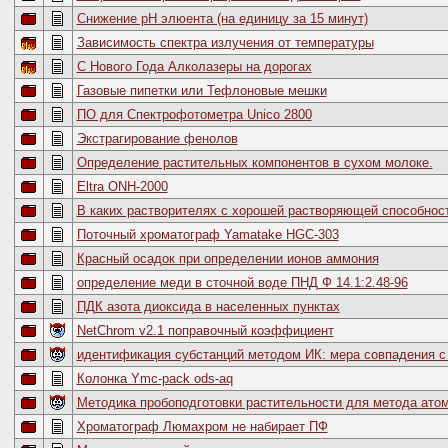
Снижение pH элюента (на единицу за 15 минут)
Зависимость спектра излучения от температуры
С Нового Года Алколазеры на дорогах
Газовые пипетки или Тефлоновые мешки
ПО для Спектрофотометра Unico 2800
Экстрагирование фенолов
Определение растительных компонентов в сухом молоке.
Eltra ONH-2000
В каких растворителях с хорошей растворяющей способност
Поточный хроматограф Yamatake HGC-303
Красный осадок при определении ионов аммония
определение меди в сточной воде ПНД Ф 14.1:2.48-96
ПДК азота диоксида в населенных пунктах
NetChrom v2.1 поправочный коэффициент
идентификация субстанций методом ИК: мера совпадения с
Колонка Ymc-pack ods-aq
Методика пробоподготовки растительности для метода ато
Хроматограф Люмахром не набирает ПФ