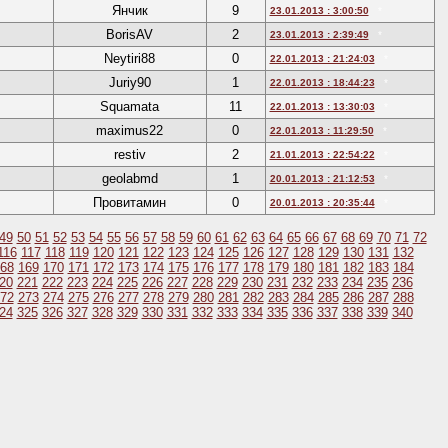
Янчик
9
23.01.2013 : 3:00:50
*
BorisAV
2
23.01.2013 : 2:39:49
*
Neytiri88
0
22.01.2013 : 21:24:03
*
Juriy90
1
22.01.2013 : 18:44:23
*
Squamata
11
22.01.2013 : 13:30:03
*
maximus22
0
22.01.2013 : 11:29:50
*
restiv
2
21.01.2013 : 22:54:22
*
geolabmd
1
20.01.2013 : 21:12:53
*
Провитамин
0
20.01.2013 : 20:35:44
*
49
50
51
52
53
54
55
56
57
58
59
60
61
62
63
64
65
66
67
68
69
70
71
72
116
117
118
119
120
121
122
123
124
125
126
127
128
129
130
131
132
68
169
170
171
172
173
174
175
176
177
178
179
180
181
182
183
184
20
221
222
223
224
225
226
227
228
229
230
231
232
233
234
235
236
72
273
274
275
276
277
278
279
280
281
282
283
284
285
286
287
288
24
325
326
327
328
329
330
331
332
333
334
335
336
337
338
339
340