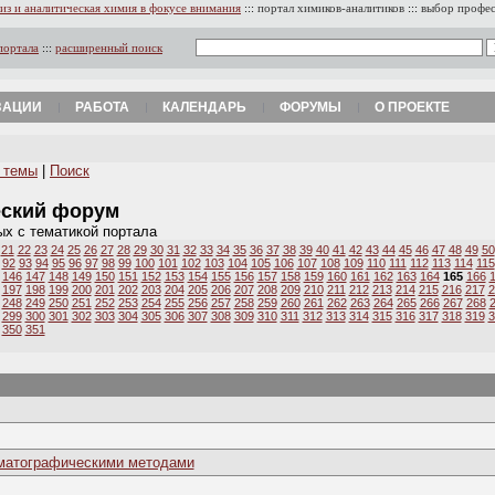
из и аналитическая химия в фокусе внимания
:::
портал химиков-аналитиков
:::
выбор профе
портала
:::
расширенный поиск
ЗАЦИИ
РАБОТА
КАЛЕНДАРЬ
ФОРУМЫ
О ПРОЕКТЕ
 темы
|
Поиск
еский форум
ых с тематикой портала
21
22
23
24
25
26
27
28
29
30
31
32
33
34
35
36
37
38
39
40
41
42
43
44
45
46
47
48
49
50
92
93
94
95
96
97
98
99
100
101
102
103
104
105
106
107
108
109
110
111
112
113
114
115
146
147
148
149
150
151
152
153
154
155
156
157
158
159
160
161
162
163
164
165
166
197
198
199
200
201
202
203
204
205
206
207
208
209
210
211
212
213
214
215
216
217
2
248
249
250
251
252
253
254
255
256
257
258
259
260
261
262
263
264
265
266
267
268
299
300
301
302
303
304
305
306
307
308
309
310
311
312
313
314
315
316
317
318
319
3
350
351
оматографическими методами