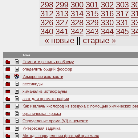
298
299
300
301
302
303
3
312
313
314
315
316
317
3
326
327
328
329
330
331
3
340
341
342
343
344
345
3
« новые
||
старые »
Тема
Помогите решить проблему
опеделить общий фосфор
Измерение жесткости
пестициды
химанализ ихтиофауны
азот для хроматографии
Как извлечь кислород из воздуха с помощью химических ре
органическая краска
Определение хрома (VI) в цементе
Интересная задачка
Методы определения фракций крахмала