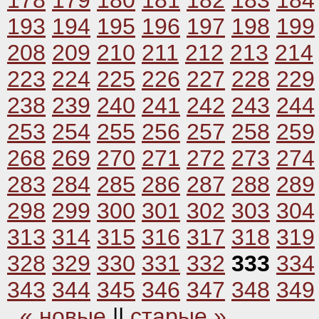
178
179
180
181
182
183
184
193
194
195
196
197
198
199
208
209
210
211
212
213
214
223
224
225
226
227
228
229
238
239
240
241
242
243
244
253
254
255
256
257
258
259
268
269
270
271
272
273
274
283
284
285
286
287
288
289
298
299
300
301
302
303
304
313
314
315
316
317
318
319
328
329
330
331
332
333
334
343
344
345
346
347
348
349
« новые
||
старые »