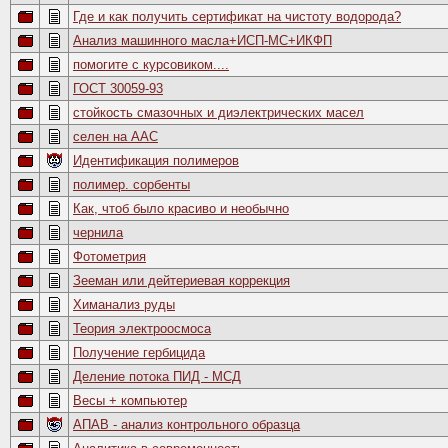
Где и как получить сертификат на чистоту водорода?
Анализ машинного масла+ИСП-МС+ИКФП
помогите с курсовиком....
ГОСТ 30059-93
стойкость смазочных и диэлектрических масел
селен на ААС
Идентификация полимеров
полимер. сорбенты
Как, чтоб было красиво и необычно
чернила
Фотометрия
Зееман или дейтериевая коррекция
Химанализ руды
Теория электроосмоса
Получение гербицида
Деление потока ПИД - МСД
Весы + компьютер
АПАВ - анализ контрольного образца