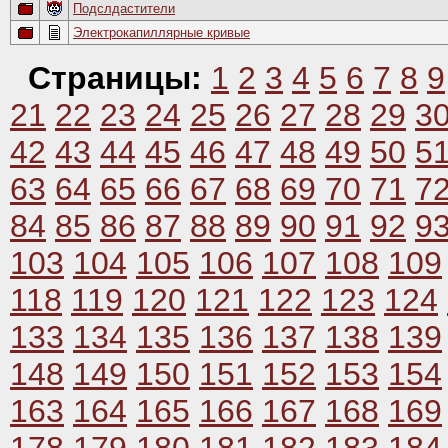
Подслдастители
Электрокапиллярные кривые
Страницы:
1
2
3
4
5
6
7
8
9
21
22
23
24
25
26
27
28
29
3
42
43
44
45
46
47
48
49
50
5
63
64
65
66
67
68
69
70
71
7
84
85
86
87
88
89
90
91
92
9
103
104
105
106
107
108
109
118
119
120
121
122
123
124
133
134
135
136
137
138
139
148
149
150
151
152
153
154
163
164
165
166
167
168
169