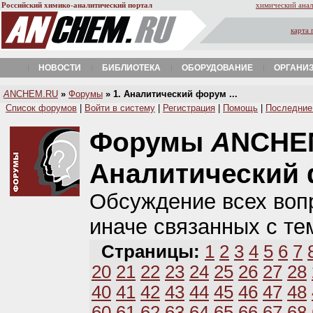
Российский химико-аналитический портал
химический анал
карта 
НОВОСТИ
БИБЛИОТЕКА
ОБОРУДОВАНИЕ
ОРГАНИ
A
NCHEM.RU
»
Форумы
» 1. Аналитический форум ...
Список форумов
|
Войти в систему
|
Регистрация
|
Помощь
|
Последние
Форумы
A
NCHE
Аналитический
Обсуждение всех вопр
иначе связанных с те
Страницы:
1
2
3
4
5
6
7
20
21
22
23
24
25
26
27
28
40
41
42
43
44
45
46
47
48
60
61
62
63
64
65
66
67
68