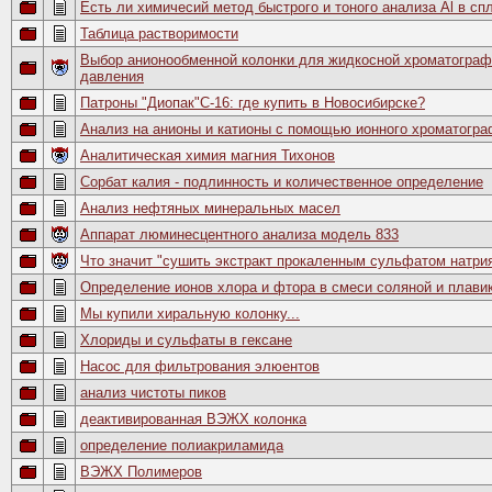
Есть ли химичесий метод быстрого и тоного анализа Al в с
Таблица растворимости
Выбор анионообменной колонки для жидкосной хроматограф
давления
Патроны "Диопак"С-16: где купить в Новосибирске?
Анализ на анионы и катионы с помощью ионного хроматогра
Аналитическая химия магния Тихонов
Сорбат калия - подлинность и количественное определение
Анализ нефтяных минеральных масел
Аппарат люминесцентного анализа модель 833
Что значит "сушить экстракт прокаленным сульфатом натри
Определение ионов хлора и фтора в смеси соляной и плавик
Мы купили хиральную колонку...
Хлориды и сульфаты в гексане
Насос для фильтрования элюентов
анализ чистоты пиков
деактивированная ВЭЖХ колонка
определение полиакриламида
ВЭЖХ Полимеров