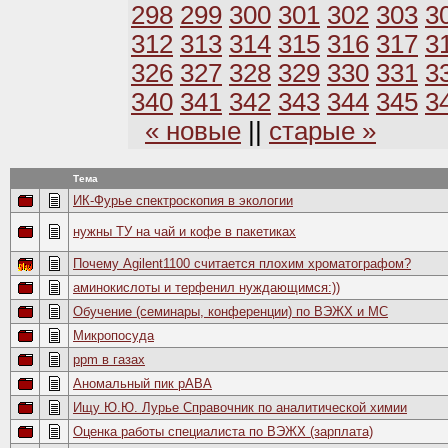
298
299
300
301
302
303
3
312
313
314
315
316
317
3
326
327
328
329
330
331
3
340
341
342
343
344
345
3
« новые
||
старые »
Тема
ИК-Фурье спектроскопия в экологии
нужны ТУ на чай и кофе в пакетиках
Почему Agilent1100 считается плохим хроматографом?
аминокислоты и терфенил нуждающимся:))
Обучение (семинары, конференции) по ВЭЖХ и МС
Микропосуда
ppm в газах
Аномальный пик рАВА
Ищу Ю.Ю. Лурье Справочник по аналитической химии
Оценка работы специалиста по ВЭЖХ (зарплата)