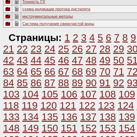
Точность ГХ
схема индикации протока дистилята
инструментальные методы
Система получения сверхчистой воды
Страницы:
1
2
3
4
5
6
7
8
9
21
22
23
24
25
26
27
28
29
3
42
43
44
45
46
47
48
49
50
5
63
64
65
66
67
68
69
70
71
7
84
85
86
87
88
89
90
91
92
9
103
104
105
106
107
108
109
118
119
120
121
122
123
124
133
134
135
136
137
138
139
148
149
150
151
152
153
154