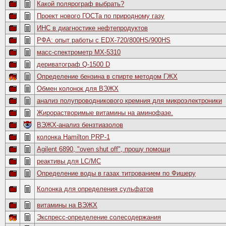
Какой полярограф выбрать?
Проект нового ГОСТа по природному газу
ИНС в диагностике нефтепродуктов
РФА: опыт работы с EDX-720/800HS/900HS
масс-спектрометр МХ-5310
дериватограф Q-1500 D
Определение бензина в спирте методом ГЖХ
Обмен колонок для ВЭЖХ
анализ полупроводникового кремния для микроэлектроники
Жирорастворимые витамины на аминофазе.
ВЭЖХ-анализ бензтиазолов
колонка Hamilton PRP-1
Agilent 6890, "oven shut off", прошу помощи
реактивы для LC/MC
Определение воды в газах титрованием по Фишеру
Колонка для определения сульфатов
витамины на ВЭЖХ
Экспресс-определение солесодержания