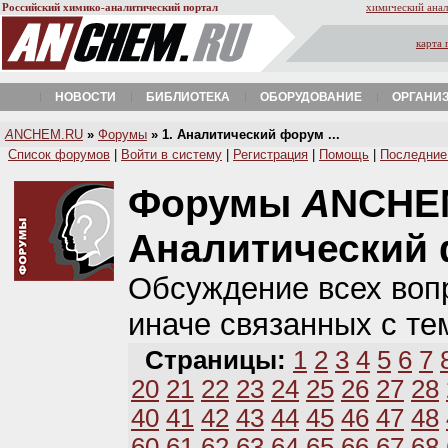
Российский химико-аналитический портал
химический анал
карта 
НОВОСТИ
БИБЛИОТЕКА
ОБОРУДОВАНИЕ
ОРГАНИ
A
NCHEM.RU
»
Форумы
» 1. Аналитический форум ...
Список форумов
|
Войти в систему
|
Регистрация
|
Помощь
|
Последние
Форумы
A
NCHE
Аналитический
Обсуждение всех вопр
иначе связанных с те
Страницы:
1
2
3
4
5
6
7
20
21
22
23
24
25
26
27
28
40
41
42
43
44
45
46
47
48
60
61
62
63
64
65
66
67
68