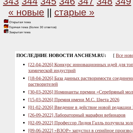
343
344
345
346
347
348
349
« новые
||
старые »
Открытая тема
Горячая тема (более 30 ответов)
Закрытая тема
ПОСЛЕДНИЕ НОВОСТИ ANCHEM.RU:
[
Все нов
[22-04-2026] Конкурс инновационных идей для то
химической индустрий
[18-04-2026] База данных растворимости соединен
растворителей
[30-03-2026] Номинанты премии «Серебряный мол
[15-03-2026] Премия имени М.С. Цвета 2026
[01-02-2026] Введение в действие новой редакции
[26-09-2022] Лабораторный марафон вебинаров
[02-09-2022] Профессор Лидия Галль получила зо
[09-06-2022] «ВЗОР» запустил в серийное произв