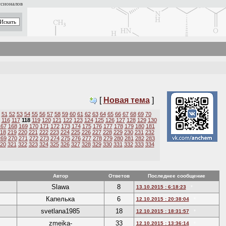
ссионалов
[
Новая тема
]
51
52
53
54
55
56
57
58
59
60
61
62
63
64
65
66
67
68
69
70
116
117
118
119
120
121
122
123
124
125
126
127
128
129
130
167
168
169
170
171
172
173
174
175
176
177
178
179
180
181
18
219
220
221
222
223
224
225
226
227
228
229
230
231
232
269
270
271
272
273
274
275
276
277
278
279
280
281
282
283
20
321
322
323
324
325
326
327
328
329
330
331
332
333
334
Автор
Ответов
Последнее сообщение
Slawa
8
13.10.2015 : 6:18:23
*
Капелька
6
12.10.2015 : 20:38:04
*
svetlana1985
18
12.10.2015 : 18:31:57
*
zmeika-
33
12.10.2015 : 13:36:14
*