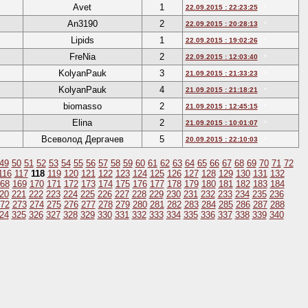
Avet
1
22.09.2015 : 22:23:25
*
An3190
2
22.09.2015 : 20:28:13
*
Lipids
1
22.09.2015 : 19:02:26
*
FreNia
2
22.09.2015 : 12:03:40
*
KolyanPauk
3
21.09.2015 : 21:33:23
*
KolyanPauk
4
21.09.2015 : 21:18:21
*
biomasso
2
21.09.2015 : 12:45:15
*
Elina
2
21.09.2015 : 10:01:07
*
Всеволод Дергачев
5
20.09.2015 : 22:10:03
*
49
50
51
52
53
54
55
56
57
58
59
60
61
62
63
64
65
66
67
68
69
70
71
72
116
117
118
119
120
121
122
123
124
125
126
127
128
129
130
131
132
68
169
170
171
172
173
174
175
176
177
178
179
180
181
182
183
184
20
221
222
223
224
225
226
227
228
229
230
231
232
233
234
235
236
72
273
274
275
276
277
278
279
280
281
282
283
284
285
286
287
288
24
325
326
327
328
329
330
331
332
333
334
335
336
337
338
339
340