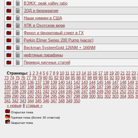
ВЭЖХ: peak valley ratio
ЭЗД и бюрократия
Наши химики в США
ХПК в Охотском море
Фенол и бензиловый спирт в ГХ
Perkin Elmer Series 200 Pump (насос)
Beckman SystemGold 126NM + 166NM
нефтяные парафины
Перевод научных статей
Страницы:
1
2
3
4
5
6
7
8
9
10
11
12
13
14
15
16
17
18
19
20
21
22
23
73
74
75
76
77
78
79
80
81
82
83
84
85
86
87
88
89
90
91
92
93
94
95
96
133
134
135
136
137
138
139
140
141
142
143
144
145
146
147
148
149
1
185
186
187
188
189
190
191
192
193
194
195
196
197
198
199
200
201
2
237
238
239
240
241
242
243
244
245
246
247
248
249
250
251
252
253
2
289
290
291
292
293
294
295
296
297
298
299
300
301
302
303
304
305
3
341
342
343
344
345
346
347
348
349
350
« новые
||
старые »
Открытая тема
Горячая тема (более 30 ответов)
Закрытая тема