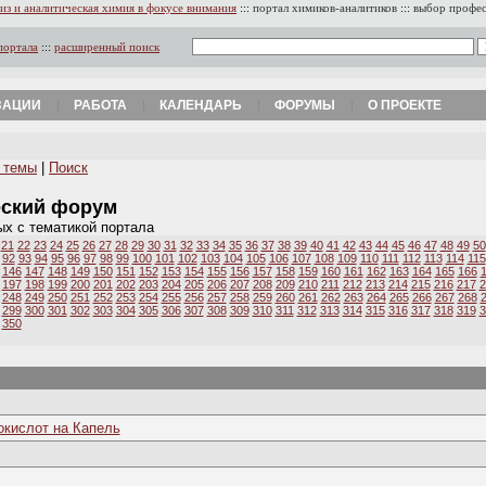
из и аналитическая химия в фокусе внимания
:::
портал химиков-аналитиков
:::
выбор профе
портала
:::
расширенный поиск
ЗАЦИИ
РАБОТА
КАЛЕНДАРЬ
ФОРУМЫ
О ПРОЕКТЕ
 темы
|
Поиск
еский форум
ых с тематикой портала
21
22
23
24
25
26
27
28
29
30
31
32
33
34
35
36
37
38
39
40
41
42
43
44
45
46
47
48
49
50
92
93
94
95
96
97
98
99
100
101
102
103
104
105
106
107
108
109
110
111
112
113
114
115
146
147
148
149
150
151
152
153
154
155
156
157
158
159
160
161
162
163
164
165
166
197
198
199
200
201
202
203
204
205
206
207
208
209
210
211
212
213
214
215
216
217
2
248
249
250
251
252
253
254
255
256
257
258
259
260
261
262
263
264
265
266
267
268
299
300
301
302
303
304
305
306
307
308
309
310
311
312
313
314
315
316
317
318
319
3
350
окислот на Капель