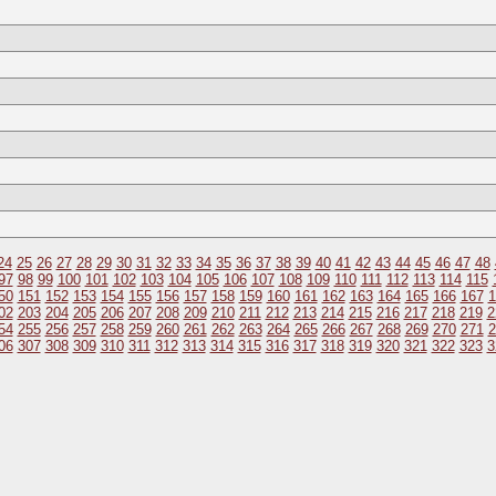
24
25
26
27
28
29
30
31
32
33
34
35
36
37
38
39
40
41
42
43
44
45
46
47
48
97
98
99
100
101
102
103
104
105
106
107
108
109
110
111
112
113
114
115
50
151
152
153
154
155
156
157
158
159
160
161
162
163
164
165
166
167
1
02
203
204
205
206
207
208
209
210
211
212
213
214
215
216
217
218
219
2
54
255
256
257
258
259
260
261
262
263
264
265
266
267
268
269
270
271
2
06
307
308
309
310
311
312
313
314
315
316
317
318
319
320
321
322
323
3