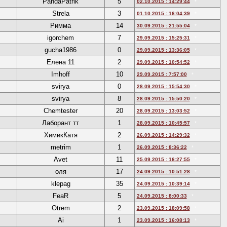
PandaPatrik
5
02.10.2015 : 14:29:44
*
Strela
3
01.10.2015 : 16:04:39
*
Римма
14
30.09.2015 : 21:55:04
*
igorchem
7
29.09.2015 : 15:25:31
*
gucha1986
0
29.09.2015 : 13:36:05
*
Елена 11
2
29.09.2015 : 10:54:52
*
Imhoff
10
29.09.2015 : 7:57:00
*
svirya
0
28.09.2015 : 15:54:30
*
svirya
8
28.09.2015 : 15:50:20
*
Chemtester
20
28.09.2015 : 13:03:52
*
Лаборант тт
1
28.09.2015 : 10:45:57
*
ХимикКатя
2
26.09.2015 : 14:29:32
*
metrim
1
26.09.2015 : 8:36:22
*
Avet
11
25.09.2015 : 16:27:55
*
оля
17
24.09.2015 : 10:51:28
*
klepag
35
24.09.2015 : 10:39:14
*
FeaR
5
24.09.2015 : 8:00:33
*
Otrem
2
23.09.2015 : 18:09:58
*
Ai
1
23.09.2015 : 16:08:13
*