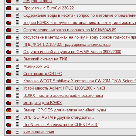
mEq/mL и mmol
Проблемы с EuroCyl 230/22
Содержание воды в нефти - вопрос по методике определен
теория ВЭЖХ: что лучше: останавливать поток, или искат
Определение нитратов в овощах по МУ №5048-89
отсутствие в методиках на почву и воду сроков годности п
ПНД Ф 14.1:2.189-02: градуировка анализатора
Отдувка ионной ловушки на GH/MS Varian 3900/2000
Высокий сигнал на ТИД
Милихром 5-3
Спектрометр ORTEC
Колонка WCOT Stabilwax X-связанная CW 20M (J&W Scientific
Устойчивость Agilent HPLC 1100/1200 к NaCl
ВЭЖХ: чистота хроматографического пика
методики для ВЭЖХ
Выбор ICP-OES для анализа калийной руды
DIN, ISO, ASTM и другие стандарты...
Проблемы с Анализатором СПЕКТР 5-3.
хим анализ почв