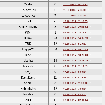
Саshа
8
11.10.2015 : 10:23:29
*
Себастьян
5
11.10.2015 : 7:36:00
*
Шушечка
7
11.10.2015 : 4:54:42
*
Tool
21
10.10.2015 : 11:39:35
*
Kirill Boldyrev
8
09.10.2015 : 19:45:52
*
PIMI
1
09.10.2015 : 14:16:41
*
lil_kov
23
09.10.2015 : 14:05:19
*
ТВК
12
08.10.2015 : 8:29:13
*
Trigger28
30
07.10.2015 : 20:10:29
*
nipe
2
07.10.2015 : 18:29:23
*
plahha
14
07.10.2015 : 14:33:29
*
Tokashi
0
07.10.2015 : 11:24:49
*
АМД
9
07.10.2015 : 9:03:24
*
DariaDaria
11
07.10.2015 : 0:35:30
*
art709
3
06.10.2015 : 11:23:12
*
Nehochyha
12
06.10.2015 : 7:08:34
*
tato4ka
8
06.10.2015 : 0:44:55
*
AlDi
11
02.10.2015 : 22:01:54
*