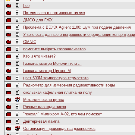
Гсо
Потеря веса в платиновых тиглях
ДМСО для ГЖХ
Проблема с ВЭЖХ Agilent 1100: шум при подаче давления
У кого есть данные о погрешности определения концентра
OMNIC
помогите выбрать газоанализатор
Кто и что читает?
Газоанализатор Монолит или ...
Газоанализатор Циркон-М
цвет 500М температура термостата
Радиометр для измерения радиоактивности воды
скользкая кафельная плитка на полу
Металлическая щетка
Разные площади пиков
"поехал" Милихром А-02, кто чем поможет
Дейтериевая лампа
Организация производства дженериков