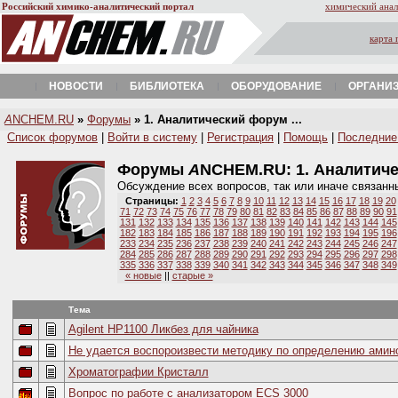
Российский химико-аналитический портал
химический анал
карта 
НОВОСТИ
БИБЛИОТЕКА
ОБОРУДОВАНИЕ
ОРГАНИ
A
NCHEM.RU
»
Форумы
» 1. Аналитический форум ...
Список форумов
|
Войти в систему
|
Регистрация
|
Помощь
|
Последние
Форумы
A
NCHEM.RU:
1. Аналитич
Обсуждение всех вопросов, так или иначе связанн
Страницы:
1
2
3
4
5
6
7
8
9
10
11
12
13
14
15
16
17
18
19
20
71
72
73
74
75
76
77
78
79
80
81
82
83
84
85
86
87
88
89
90
91
131
132
133
134
135
136
137
138
139
140
141
142
143
144
145
182
183
184
185
186
187
188
189
190
191
192
193
194
195
196
233
234
235
236
237
238
239
240
241
242
243
244
245
246
247
284
285
286
287
288
289
290
291
292
293
294
295
296
297
298
335
336
337
338
339
340
341
342
343
344
345
346
347
348
349
« новые
||
старые »
Тема
Agilent HP1100 Ликбез для чайника
Не удается воспороизвести методику по определению амин
Хроматографии Кристалл
Вопрос по работе с анализатором ECS 3000