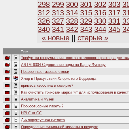
298
299
300
301
302
303
3
312
313
314
315
316
317
3
326
327
328
329
330
331
3
340
341
342
343
344
345
3
« новые
||
старые »
Тема
Требуется консультация: состав эталонного раствора для к
ASTM 6304 Содержание воды по Карлу Фишеру
Поверочные газовые смеси
Хлор в Присутствии Хлористого Водорода
примесь керосина в солярке?
Как очистить трикозан марки "ч" для использования в качес
Аналитика и музеи
Пробоотборные пакеты?
HPLC or GC
Дихлоруксусная кислота
Определение синильной кислоты в воздухе