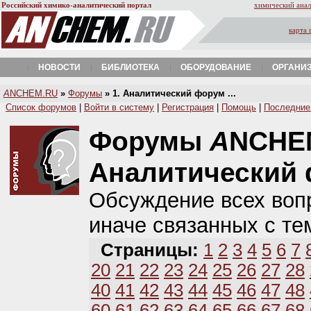
Российский химико-аналитический портал
химический анал
карта 
НОВОСТИ
БИБЛИОТЕКА
ОБОРУДОВАНИЕ
ОРГАНИ
A
NCHEM.RU
»
Форумы
» 1. Аналитический форум ...
Список форумов
|
Войти в систему
|
Регистрация
|
Помощь
|
Последние
Форумы
A
NCHE
Аналитический
Обсуждение всех вопр
иначе связанных с те
Страницы:
1
2
3
4
5
6
7
20
21
22
23
24
25
26
27
28
40
41
42
43
44
45
46
47
48
60
61
62
63
64
65
66
67
68