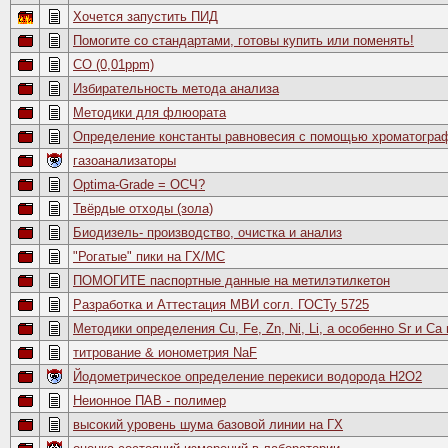
Хочется запустить ПИД
Помогите со стандартами, готовы купить или поменять!
CO (0,01ppm)
Избирательность метода анализа
Методики для флюората
Определение константы равновесия с помощью хроматогра
газоанализаторы
Optima-Grade = ОСЧ?
Твёрдые отходы (зола)
Биодизель- производство, очистка и анализ
"Рогатые" пики на ГХ/МС
ПОМОГИТЕ паспортные данные на метилэтилкетон
Разработка и Аттестация МВИ согл. ГОСТу 5725
Методики определения Cu, Fe, Zn, Ni, Li, а особенно Sr и Ca
титрование & ионометрия NaF
Йодометрическое определение перекиси водорода H2O2
Неионное ПАВ - полимер
высокий уровень шума базовой линии на ГХ