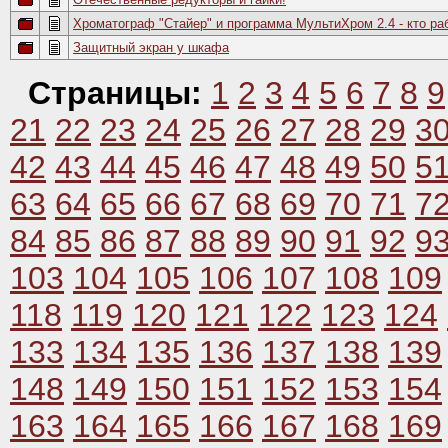
Хроматограф "Стайер" и программа МультиХром 2.4 - кто ра
Защитный экран у шкафа
Страницы:
1
2
3
4
5
6
7
8
9
21
22
23
24
25
26
27
28
29
3
42
43
44
45
46
47
48
49
50
5
63
64
65
66
67
68
69
70
71
7
84
85
86
87
88
89
90
91
92
9
103
104
105
106
107
108
109
118
119
120
121
122
123
124
133
134
135
136
137
138
139
148
149
150
151
152
153
154
163
164
165
166
167
168
169