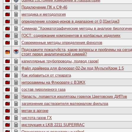
оценка состояний измерений в лаборатории
Подключение ПК к СФ-46
методика и методология
определение хлорид-ионов в диапазоне от 0,01мг/дм3
Семинар "Хроматографические методы в анализе биологиче
ГОСТ: содержание компонентов в колбасных изделиях
Современные методы определения фенолов
Подскажите пожалуйста, какие вопросы и проблемы на сего
стоят перед аналитической химией?
капиллярные трубопроводы, подвод газов!
Файл драйвера для флюорат-02-2м под МультиХром 1.5
Как избавиться от стеарата
нитрозамины на Флюорате с ВЭЖХ
состав пиролизного газа
Напасть: лопаются изоляторы горелок Цветовских ДИП'ов
загрязнение растворителя материалом фильтра
метан в аргоне
чистота газов ГХ
инструкция к LKB 2211 SUPERRAC
Отечественные редукторы и гайки!