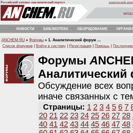
Российский химико-аналитический портал
химический анал
карта 
НОВОСТИ
БИБЛИОТЕКА
ОБОРУДОВАНИЕ
ОРГАНИ
A
NCHEM.RU
»
Форумы
» 1. Аналитический форум ...
Список форумов
|
Войти в систему
|
Регистрация
|
Помощь
|
Последние
Форумы
A
NCHE
Аналитический
Обсуждение всех вопр
иначе связанных с те
Страницы:
1
2
3
4
5
6
7
20
21
22
23
24
25
26
27
28
40
41
42
43
44
45
46
47
48
60
61
62
63
64
65
66
67
68