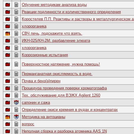
Обучение методикам анализа воды
Реакции подлинности и количественного определения
Коростелев П.П. Реактивы и растворы в металлургическом 
хлорорганика
СВЧ печь, подскажите что взять.
ИКН-025/КН-2М: разбавление элюата
хлорорганика
Коррозионные испытания
Поверхностное натяжение, нужна помощь!
Перманганатная окисляемость в воде.
Почва и бенз(а)пирен
Процедура проведения поверки хроматографа
Тех. обслуживание для ВЭЖХ Agilent 1260
сапонин и сажа
Определение окиси кремния в рудах и концентратах
Методика на антоцианы
вопрос
Неполная сборка и разборка атомника AAS 1N