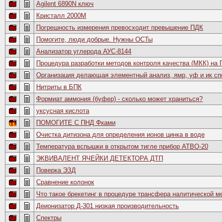
Agilent 6890N ключ
Кристалл 2000М
Погрешность измерения превосходит превышение ПДК
Помогите, люди добрые. Нужны ОСТы
Анализатор углерода АУС-8144
Процедура разработки методов контроля качества (МКК) на 
Организация делающая элементный анализ, ямр, уф и ик сп
Нитриты в БПК
Формиат аммония (буфер) - сколько может храниться?
уксусная кислота
ПОМОГИТЕ С ПНД Фками
Очистка дитизона для определения ионов цинка в воде
Температура вспышки в открытом тигле прибор АТВО-20
ЭКВИВАЛЕНТ ЯЧЕЙКИ ДЕТЕКТОРА ДТП
Поверка ЭЗД
Сравнение колонок
Что такое брекетинг в процедуре трансфера налитической м
Деионизатор Д-301 низкая производительность
Спектры