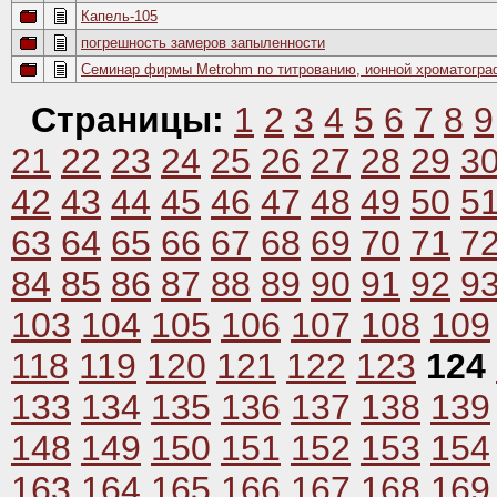
Капель-105
погрешность замеров запыленности
Семинар фирмы Metrohm по титрованию, ионной хроматогра
Страницы:
1
2
3
4
5
6
7
8
9
21
22
23
24
25
26
27
28
29
3
42
43
44
45
46
47
48
49
50
5
63
64
65
66
67
68
69
70
71
7
84
85
86
87
88
89
90
91
92
9
103
104
105
106
107
108
109
118
119
120
121
122
123
124
133
134
135
136
137
138
139
148
149
150
151
152
153
154
163
164
165
166
167
168
169