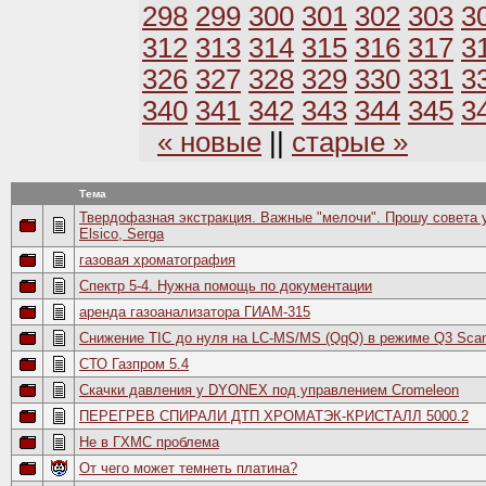
298
299
300
301
302
303
3
312
313
314
315
316
317
3
326
327
328
329
330
331
3
340
341
342
343
344
345
3
« новые
||
старые »
Тема
Твердофазная экстракция. Важные "мелочи". Прошу совета у з
Elsico, Serga
газовая хроматография
Спектр 5-4. Нужна помощь по документации
аренда газоанализатора ГИАМ-315
Снижение TIC до нуля на LC-MS/MS (QqQ) в режиме Q3 Sca
СТО Газпром 5.4
Скачки давления у DYONEX под управлением Cromeleon
ПЕРЕГРЕВ СПИРАЛИ ДТП ХРОМАТЭК-КРИСТАЛЛ 5000.2
He в ГХМС проблема
От чего может темнеть платина?