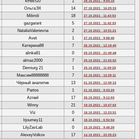
kfhbcf20
1
28.10.2021 : 9:04:16
*
ОльгаЭХ
14
27.10.2021 : 16:25:33
*
Milimili
18
27.10.2021 : 11:43:53
*
gazgarant
5
27.10.2021 : 11:42:33
*
NataliaValerievna
2
27.10.2021 : 10:51:21
*
Avet
1
27.10.2021 : 9:08:40
*
Катерина88
7
26.10.2021 : 12:18:45
*
alinka81
0
25.10.2021 : 21:49:48
*
almaz2000
7
25.10.2021 : 21:02:52
*
Demiurg 21
1
25.10.2021 : 11:09:25
*
Максим88888888
7
22.10.2021 : 12:29:11
*
Чёрный аналитик
13
21.10.2021 : 12:30:12
*
Partos
1
21.10.2021 : 9:33:20
*
Azrael
17
20.10.2021 : 9:12:03
*
Winny
21
19.10.2021 : 10:47:02
*
Viz
0
18.10.2021 : 12:23:51
*
lrjourney11
4
18.10.2021 : 6:52:04
*
LilyZavLab
0
15.10.2021 : 9:48:20
*
AlexeyVolkov
17
14.10.2021 : 22:25:23
*