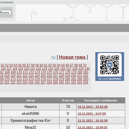
ссионалов
[
Новая тема
]
51
52
53
54
55
56
57
58
59
60
61
62
63
64
65
66
67
68
69
70
116
117
118
119
120
121
122
123
124
125
126
127
128
129
130
167
168
169
170
171
172
173
174
175
176
177
178
179
180
181
18
219
220
221
222
223
224
225
226
227
228
229
230
231
232
269
270
271
272
273
274
275
276
277
278
279
280
281
282
283
20
321
322
323
324
325
326
327
328
329
330
331
332
333
334
Автор
Ответов
Последнее сообщение
Никита
70
15.11.2021 : 15:52:28
*
ekat45896
0
15.11.2021 : 9:07:59
*
Хроматографистка Кэт
0
12.11.2021 : 16:32:58
*
Nina31
10
12.11.2021 : 13:50:57
*