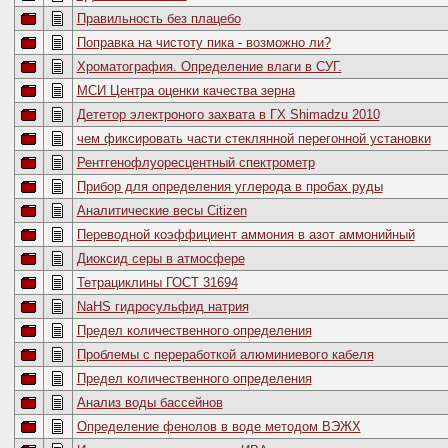
Правильность без плацебо
Поправка на чистоту пика - возможно ли?
Хроматография. Определение влаги в СУГ.
МСИ Центра оценки качества зерна
Дететор электроного захвата в ГХ Shimadzu 2010
чем фиксировать части стеклянной перегонной установки
Рентгенофлуоресцентный спектрометр
Прибор для определения углерода в пробах руды
Аналитические весы Citizen
Переводной коэффициент аммония в азот аммонийный
Диоксид серы в атмосфере
Тетрациклины ГОСТ 31694
NaHS гидросульфид натрия
Предел количественного определения
Проблемы с переработкой алюминиевого кабеля
Предел количественного определения
Анализ воды бассейнов
Определение фенолов в воде методом ВЭЖХ