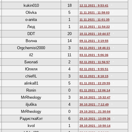
kukin010
18
12.11.2021 : 9:53:41
*
Olivka
5
11.11.2021 : 11:58:03
*
o-anita
1
11.11.2021 : 11:01:35
*
Люд
1
10.11.2021 : 11:54:22
*
DDT
20
10.11.2021 : 10:44:37
*
Волна
14
09.11.2021 : 3:19:55
*
Orgchemist2000
3
04.11.2021 : 18:46:21
*
il2
11
03.11.2021 : 5:06:36
*
Биолаб
2
02.11.2021 : 11:56:57
*
Юляля
4
02.11.2021 : 9:55:51
*
chiefIL
3
02.11.2021 : 8:18:15
*
alinka81
5
01.11.2021 : 22:29:55
*
Ronin
0
01.11.2021 : 12:06:14
*
MrRheology
3
30.10.2021 : 15:32:47
*
ilju6ka
4
30.10.2021 : 7:12:49
*
MrRheology
0
29.10.2021 : 21:30:04
*
РадисткаКэт
6
29.10.2021 : 13:09:36
*
kvol
1
28.10.2021 : 10:50:14
*