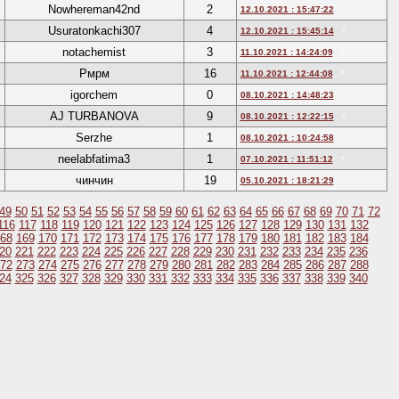
Nowhereman42nd
2
12.10.2021 : 15:47:22
*
Usuratonkachi307
4
12.10.2021 : 15:45:14
*
notachemist
3
11.10.2021 : 14:24:09
*
Рмрм
16
11.10.2021 : 12:44:08
*
igorchem
0
08.10.2021 : 14:48:23
*
AJ TURBANOVA
9
08.10.2021 : 12:22:15
*
Serzhe
1
08.10.2021 : 10:24:58
*
neelabfatima3
1
07.10.2021 : 11:51:12
*
чинчин
19
05.10.2021 : 18:21:29
*
49
50
51
52
53
54
55
56
57
58
59
60
61
62
63
64
65
66
67
68
69
70
71
72
116
117
118
119
120
121
122
123
124
125
126
127
128
129
130
131
132
68
169
170
171
172
173
174
175
176
177
178
179
180
181
182
183
184
20
221
222
223
224
225
226
227
228
229
230
231
232
233
234
235
236
72
273
274
275
276
277
278
279
280
281
282
283
284
285
286
287
288
24
325
326
327
328
329
330
331
332
333
334
335
336
337
338
339
340