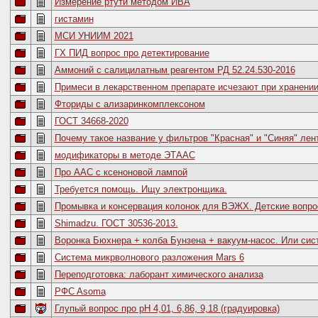
Измерение ртути методом ИВА
гистамин
МСИ УНИИМ 2021
ГХ ПИД вопрос про детектирование
Аммоний с салицилатным реагентом РД 52.24.530-2016
Примеси в лекарственном препарате исчезают при хранени
Фториды с ализаринкомплексоном
ГОСТ 34668-2020
Почему такое название у фильтров "Красная" и "Синяя" лен
модификаторы в методе ЭТААС
Про ААС c ксеноновой лампой
Требуется помощь. Ищу электронщика.
Промывка и консервация колонок для ВЭЖХ. Детские вопро
Shimadzu. ГОСТ 30536-2013.
Воронка Бюхнера + колба Бунзена + вакуум-насос. Или сис
Система микрволнового разложения Mars 6
Переподготовка: лаборант химического анализа
РФC Asoma
Глупый вопрос про pH 4,01, 6,86, 9,18 (градуировка)