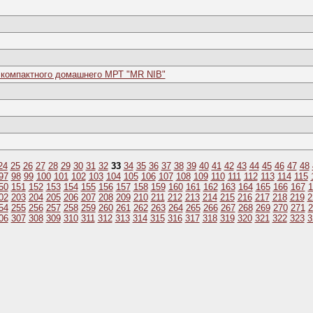
 компактного домашнего МРТ "MR NIB"
24
25
26
27
28
29
30
31
32
33
34
35
36
37
38
39
40
41
42
43
44
45
46
47
48
97
98
99
100
101
102
103
104
105
106
107
108
109
110
111
112
113
114
115
50
151
152
153
154
155
156
157
158
159
160
161
162
163
164
165
166
167
1
02
203
204
205
206
207
208
209
210
211
212
213
214
215
216
217
218
219
2
54
255
256
257
258
259
260
261
262
263
264
265
266
267
268
269
270
271
2
06
307
308
309
310
311
312
313
314
315
316
317
318
319
320
321
322
323
3