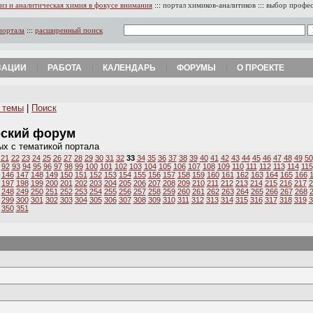
из и аналитическая химия в фокусе внимания
:::
портал химиков-аналитиков
:::
выбор профе
портала
:::
расширенный поиск
ЗАЦИИ
РАБОТА
КАЛЕНДАРЬ
ФОРУМЫ
О ПРОЕКТЕ
 темы
|
Поиск
еский форум
ых с тематикой портала
21
22
23
24
25
26
27
28
29
30
31
32
33
34
35
36
37
38
39
40
41
42
43
44
45
46
47
48
49
50
92
93
94
95
96
97
98
99
100
101
102
103
104
105
106
107
108
109
110
111
112
113
114
115
146
147
148
149
150
151
152
153
154
155
156
157
158
159
160
161
162
163
164
165
166
197
198
199
200
201
202
203
204
205
206
207
208
209
210
211
212
213
214
215
216
217
2
248
249
250
251
252
253
254
255
256
257
258
259
260
261
262
263
264
265
266
267
268
299
300
301
302
303
304
305
306
307
308
309
310
311
312
313
314
315
316
317
318
319
3
350
351