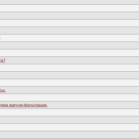
и
та?
сы.
тема вакуум-фильтрации.