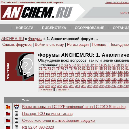
Российский химико-аналитический портал
химический анал
карта 
НОВОСТИ
БИБЛИОТЕКА
ОБОРУДОВАНИЕ
ОРГАНИ
A
NCHEM.RU
»
Форумы
» 1. Аналитический форум ...
Список форумов
|
Войти в систему
|
Регистрация
|
Помощь
|
Последние
Форумы
A
NCHEM.RU:
1. Аналитич
Обсуждение всех вопросов, так или иначе связанн
Страницы:
1
2
3
4
5
6
7
8
9
10
11
12
13
14
15
16
17
18
19
20
71
72
73
74
75
76
77
78
79
80
81
82
83
84
85
86
87
88
89
90
91
131
132
133
134
135
136
137
138
139
140
141
142
143
144
145
182
183
184
185
186
187
188
189
190
191
192
193
194
195
196
233
234
235
236
237
238
239
240
241
242
243
244
245
246
247
284
285
286
287
288
289
290
291
292
293
294
295
296
297
298
335
336
337
338
339
340
341
342
343
344
345
346
347
348
349
« новые
||
старые »
Тема
Ваши отзывы на LC-20"Prominence" и на LC-2010 Shimadzu
Паспорт ГСО на ионы титана
Смесь ксилолов в атмосферном воздухе
РД 52.04.893-2020