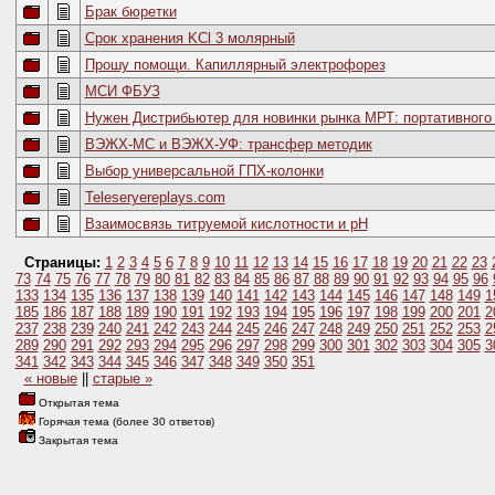
Брак бюретки
Срок хранения KCl 3 молярный
Прошу помощи. Капиллярный электрофорез
МСИ ФБУЗ
Нужен Дистрибьютер для новинки рынка МРТ: портативного
ВЭЖХ-МС и ВЭЖХ-УФ: трансфер методик
Выбор универсальной ГПХ-колонки
Teleseryereplays.com
Взаимосвязь титруемой кислотности и рН
Страницы:
1
2
3
4
5
6
7
8
9
10
11
12
13
14
15
16
17
18
19
20
21
22
23
73
74
75
76
77
78
79
80
81
82
83
84
85
86
87
88
89
90
91
92
93
94
95
96
133
134
135
136
137
138
139
140
141
142
143
144
145
146
147
148
149
1
185
186
187
188
189
190
191
192
193
194
195
196
197
198
199
200
201
2
237
238
239
240
241
242
243
244
245
246
247
248
249
250
251
252
253
2
289
290
291
292
293
294
295
296
297
298
299
300
301
302
303
304
305
3
341
342
343
344
345
346
347
348
349
350
351
« новые
||
старые »
Открытая тема
Горячая тема (более 30 ответов)
Закрытая тема