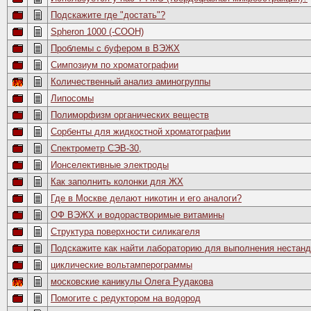
Подскажите где "достать"?
Spheron 1000 (-COOH)
Проблемы с буфером в ВЭЖХ
Симпозиум по хроматографии
Количественный анализ аминогруппы
Липосомы
Полиморфизм органических веществ
Сорбенты для жидкостной хроматографии
Cпектрометр СЭВ-30,
Ионселективные электроды
Как заполнить колонки для ЖХ
Где в Москве делают никотин и его аналоги?
ОФ ВЭЖХ и водорастворимые витамины
Структура поверхности силикагеля
Подскажите как найти лабораторию для выполнения нестанд
циклические вольтамперограммы
московские каникулы Олега Рудакова
Помогите с редуктором на водород