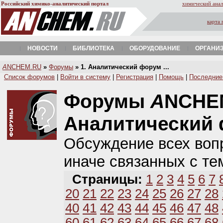
Российский химико-аналитический портал
химический анал
карта 
НОВОСТИ
БИБЛИОТЕКА
ОБОРУДОВАНИЕ
ОРГАНИ
A
NCHEM.RU
»
Форумы
» 1. Аналитический форум ...
Список форумов
|
Войти в систему
|
Регистрация
|
Помощь
|
Последние
Форумы
A
NCHE
Аналитический
Обсуждение всех вопр
иначе связанных с те
Страницы:
1
2
3
4
5
6
7
20
21
22
23
24
25
26
27
28
40
41
42
43
44
45
46
47
48
60
61
62
63
64
65
66
67
68