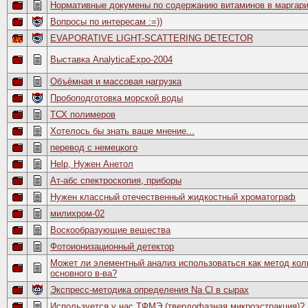
Нормативные докумены по содержанию витаминов в маргари
Вопросы по интересам :=))
EVAPORATIVE LIGHT-SCATTERING DETECTOR
Выставка AnalyticaExpo-2004
Объёмная и массовая нагрузка
Пробоподготовка морской воды
ТСХ полимеров
Хотелось бы знать ваше мнение...
перевод с немецкого
Help, Нужен Анетол
Ат-абс спектроскопия, приборы
Нужен классный отечественный жидкостный хроматограф
милихром-02
Воскообразующие вещества
Фотоионизационный детектор
Может ли элементный анализ использоваться как метод кол
основного в-ва?
Экспресс-методика определения Na Cl в сырах
Используется у нас ТФМЭ (твердофазная микроэстракция)?