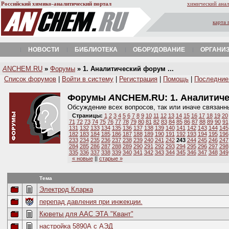
Российский химико-аналитический портал
химический анал
карта 
НОВОСТИ
БИБЛИОТЕКА
ОБОРУДОВАНИЕ
ОРГАНИ
A
NCHEM.RU
»
Форумы
» 1. Аналитический форум ...
Список форумов
|
Войти в систему
|
Регистрация
|
Помощь
|
Последние
Форумы
A
NCHEM.RU:
1. Аналитич
Обсуждение всех вопросов, так или иначе связанн
Страницы:
1
2
3
4
5
6
7
8
9
10
11
12
13
14
15
16
17
18
19
20
71
72
73
74
75
76
77
78
79
80
81
82
83
84
85
86
87
88
89
90
91
131
132
133
134
135
136
137
138
139
140
141
142
143
144
145
182
183
184
185
186
187
188
189
190
191
192
193
194
195
196
233
234
235
236
237
238
239
240
241
242
243
244
245
246
247
284
285
286
287
288
289
290
291
292
293
294
295
296
297
298
335
336
337
338
339
340
341
342
343
344
345
346
347
348
349
« новые
||
старые »
Тема
Электрод Кларка
перепад давления при инжекции.
Кюветы для ААС ЭТА "Квант"
настройка 5890А с АЭД