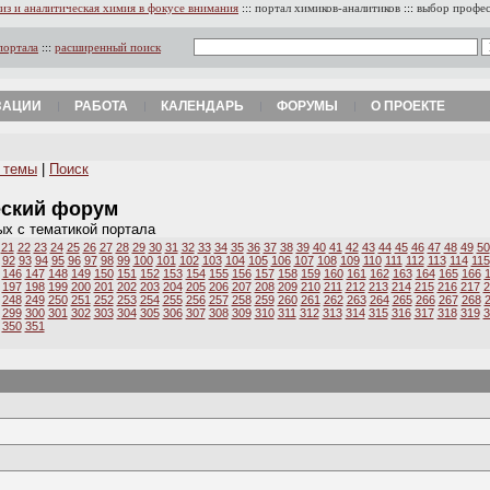
из и аналитическая химия в фокусе внимания
:::
портал химиков-аналитиков
:::
выбор профе
портала
:::
расширенный поиск
ЗАЦИИ
РАБОТА
КАЛЕНДАРЬ
ФОРУМЫ
О ПРОЕКТЕ
 темы
|
Поиск
еский форум
ых с тематикой портала
21
22
23
24
25
26
27
28
29
30
31
32
33
34
35
36
37
38
39
40
41
42
43
44
45
46
47
48
49
50
92
93
94
95
96
97
98
99
100
101
102
103
104
105
106
107
108
109
110
111
112
113
114
115
146
147
148
149
150
151
152
153
154
155
156
157
158
159
160
161
162
163
164
165
166
197
198
199
200
201
202
203
204
205
206
207
208
209
210
211
212
213
214
215
216
217
2
248
249
250
251
252
253
254
255
256
257
258
259
260
261
262
263
264
265
266
267
268
299
300
301
302
303
304
305
306
307
308
309
310
311
312
313
314
315
316
317
318
319
3
350
351