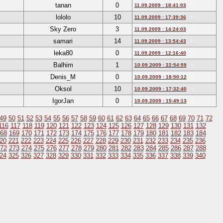
tanan
0
11.09.2009 : 18:41:03
*
lololo
10
11.09.2009 : 17:39:36
*
Sky Zero
3
11.09.2009 : 14:24:03
*
samari
14
11.09.2009 : 13:54:43
*
leka80
0
11.09.2009 : 12:16:40
*
Balhim
1
10.09.2009 : 22:54:59
*
Denis_M
0
10.09.2009 : 18:50:12
*
Oksol
10
10.09.2009 : 17:32:40
*
IgorJan
0
10.09.2009 : 15:49:13
*
49
50
51
52
53
54
55
56
57
58
59
60
61
62
63
64
65
66
67
68
69
70
71
72
116
117
118
119
120
121
122
123
124
125
126
127
128
129
130
131
132
68
169
170
171
172
173
174
175
176
177
178
179
180
181
182
183
184
20
221
222
223
224
225
226
227
228
229
230
231
232
233
234
235
236
72
273
274
275
276
277
278
279
280
281
282
283
284
285
286
287
288
24
325
326
327
328
329
330
331
332
333
334
335
336
337
338
339
340