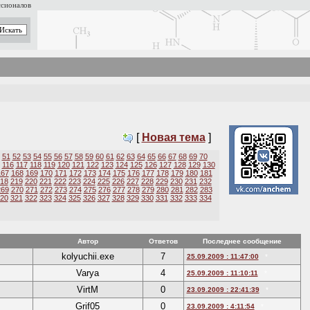
ссионалов
[
Новая тема
]
51
52
53
54
55
56
57
58
59
60
61
62
63
64
65
66
67
68
69
70
116
117
118
119
120
121
122
123
124
125
126
127
128
129
130
167
168
169
170
171
172
173
174
175
176
177
178
179
180
181
18
219
220
221
222
223
224
225
226
227
228
229
230
231
232
269
270
271
272
273
274
275
276
277
278
279
280
281
282
283
20
321
322
323
324
325
326
327
328
329
330
331
332
333
334
Автор
Ответов
Последнее сообщение
kolyuchii.exe
7
25.09.2009 : 11:47:00
*
Varya
4
25.09.2009 : 11:10:11
*
VirtM
0
23.09.2009 : 22:41:39
*
Grif05
0
23.09.2009 : 4:11:54
*