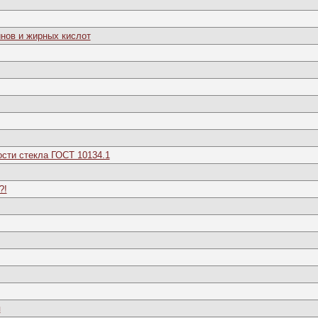
инов и жирных кислот
сти стекла ГОСТ 10134.1
?!
я