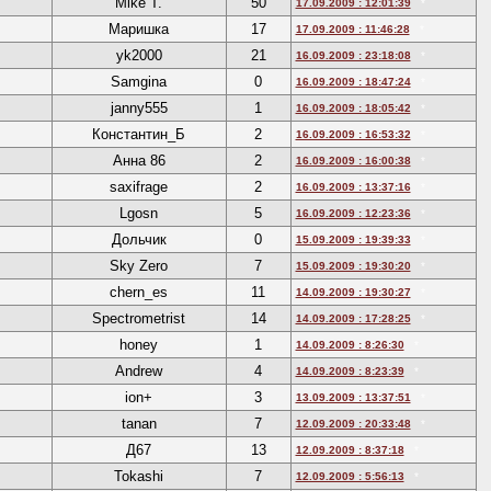
Mike T.
50
17.09.2009 : 12:01:39
*
Маришка
17
17.09.2009 : 11:46:28
*
yk2000
21
16.09.2009 : 23:18:08
*
Samgina
0
16.09.2009 : 18:47:24
*
janny555
1
16.09.2009 : 18:05:42
*
Константин_Б
2
16.09.2009 : 16:53:32
*
Анна 86
2
16.09.2009 : 16:00:38
*
saxifrage
2
16.09.2009 : 13:37:16
*
Lgosn
5
16.09.2009 : 12:23:36
*
Дольчик
0
15.09.2009 : 19:39:33
*
Sky Zero
7
15.09.2009 : 19:30:20
*
chern_es
11
14.09.2009 : 19:30:27
*
Spectrometrist
14
14.09.2009 : 17:28:25
*
honey
1
14.09.2009 : 8:26:30
*
Andrew
4
14.09.2009 : 8:23:39
*
ion+
3
13.09.2009 : 13:37:51
*
tanan
7
12.09.2009 : 20:33:48
*
Д67
13
12.09.2009 : 8:37:18
*
Tokashi
7
12.09.2009 : 5:56:13
*