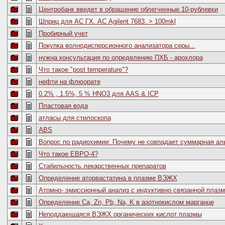
Центробанк введет в обращение облегченные 10-рублевки
Шприц для АС ГХ. АС Agilent 7683. > 100mkl
Пробирный учет
Покупка волнодисперсионного анализатора серы...
нужна консультация по определению ПХБ - арохлора
Что такое "post temperature"?
нефти на флюорате
0.2% , 1.5%, 5 % HNO3 для AAS & ICP
Пластовая вода
атласы для стилоскопа
ABS
Вопрос по радиохимии: Почему не совпадает суммарная ал
Что такое ЕВРО-4?
Стабильность лекарственных препаратов
Определение аторвастатина в плазме ВЭЖХ
Атомно- эмиссионный анализ с индуктивно связанной плазм
Определение Ca, Zn, Pb, Na, K в азотнокислом марганце
Неподдающаяся ВЭЖХ органических кислот плазмы