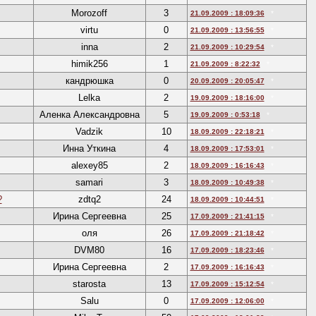
Morozoff
3
21.09.2009 : 18:09:36
*
virtu
0
21.09.2009 : 13:56:55
*
inna
2
21.09.2009 : 10:29:54
*
himik256
1
21.09.2009 : 8:22:32
*
кандрюшка
0
20.09.2009 : 20:05:47
*
Lelka
2
19.09.2009 : 18:16:00
*
Аленка Александровна
5
19.09.2009 : 0:53:18
*
Vadzik
10
18.09.2009 : 22:18:21
*
Инна Уткина
4
18.09.2009 : 17:53:01
*
alexey85
2
18.09.2009 : 16:16:43
*
samari
3
18.09.2009 : 10:49:38
*
?
zdtq2
24
18.09.2009 : 10:44:51
*
Ирина Сергеевна
25
17.09.2009 : 21:41:15
*
оля
26
17.09.2009 : 21:18:42
*
DVM80
16
17.09.2009 : 18:23:46
*
Ирина Сергеевна
2
17.09.2009 : 16:16:43
*
starosta
13
17.09.2009 : 15:12:54
*
Salu
0
17.09.2009 : 12:06:00
*