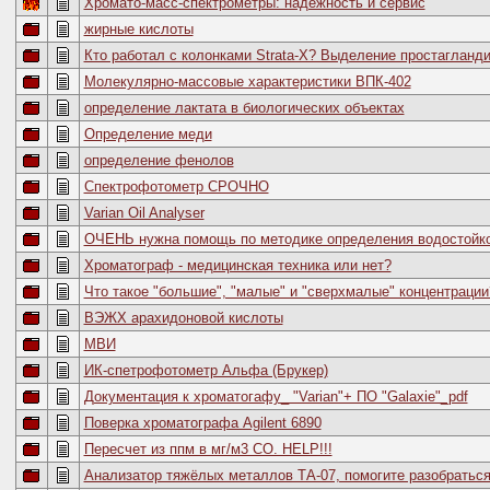
Хромато-масс-спектрометры: надежность и сервис
жирные кислоты
Кто работал с колонками Strata-X? Выделение простагланд
Молекулярно-массовые характеристики ВПК-402
определение лактата в биологических объектах
Определение меди
определение фенолов
Спектрофотометр СРОЧНО
Varian Oil Analyser
ОЧЕНЬ нужна помощь по методике определения водостойко
Хроматограф - медицинская техника или нет?
Что такое "большие", "малые" и "сверхмалые" концентрации
ВЭЖХ арахидоновой кислоты
МВИ
ИК-спетрофотометр Альфа (Брукер)
Документация к хроматогафу_ "Varian"+ ПО "Galaxie"_pdf
Поверка хроматографа Agilent 6890
Пересчет из ппм в мг/м3 СО. HELP!!!
Анализатор тяжёлых металлов ТА-07, помогите разобратьс