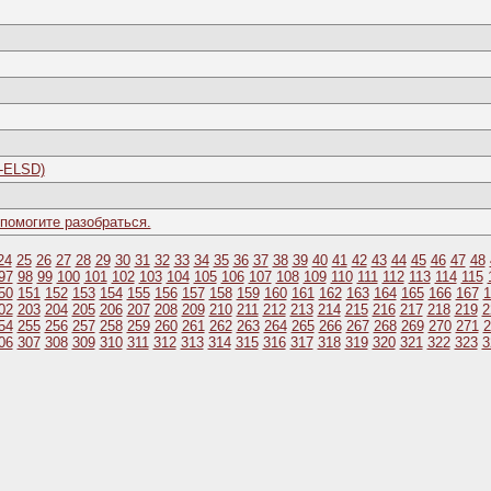
-ELSD)
помогите разобраться.
24
25
26
27
28
29
30
31
32
33
34
35
36
37
38
39
40
41
42
43
44
45
46
47
48
97
98
99
100
101
102
103
104
105
106
107
108
109
110
111
112
113
114
115
50
151
152
153
154
155
156
157
158
159
160
161
162
163
164
165
166
167
1
02
203
204
205
206
207
208
209
210
211
212
213
214
215
216
217
218
219
2
54
255
256
257
258
259
260
261
262
263
264
265
266
267
268
269
270
271
2
06
307
308
309
310
311
312
313
314
315
316
317
318
319
320
321
322
323
3