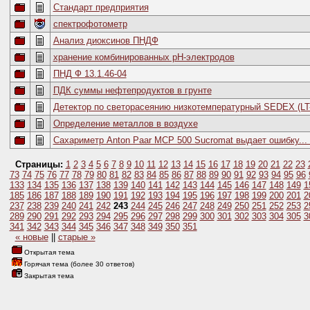
Стандарт предприятия
спектрофотометр
Анализ диоксинов ПНДФ
хранение комбинированных рН-электродов
ПНД Ф 13.1.46-04
ПДК суммы нефтепродуктов в грунте
Детектор по светорасеянию низкотемпературный SEDEX (LT
Определение металлов в воздухе
Сахариметр Anton Paar MCP 500 Sucromat выдает ошибку... 
Страницы:
1
2
3
4
5
6
7
8
9
10
11
12
13
14
15
16
17
18
19
20
21
22
23
73
74
75
76
77
78
79
80
81
82
83
84
85
86
87
88
89
90
91
92
93
94
95
96
133
134
135
136
137
138
139
140
141
142
143
144
145
146
147
148
149
1
185
186
187
188
189
190
191
192
193
194
195
196
197
198
199
200
201
2
237
238
239
240
241
242
243
244
245
246
247
248
249
250
251
252
253
2
289
290
291
292
293
294
295
296
297
298
299
300
301
302
303
304
305
3
341
342
343
344
345
346
347
348
349
350
351
« новые
||
старые »
Открытая тема
Горячая тема (более 30 ответов)
Закрытая тема