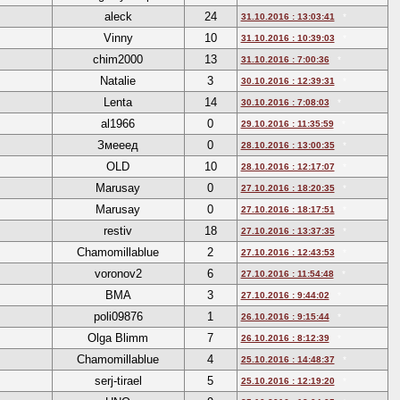
aleck
24
31.10.2016 : 13:03:41
*
Vinny
10
31.10.2016 : 10:39:03
*
chim2000
13
31.10.2016 : 7:00:36
*
Natalie
3
30.10.2016 : 12:39:31
*
Lenta
14
30.10.2016 : 7:08:03
*
al1966
0
29.10.2016 : 11:35:59
*
Змееед
0
28.10.2016 : 13:00:35
*
OLD
10
28.10.2016 : 12:17:07
*
Marusay
0
27.10.2016 : 18:20:35
*
Marusay
0
27.10.2016 : 18:17:51
*
restiv
18
27.10.2016 : 13:37:35
*
Chamomillablue
2
27.10.2016 : 12:43:53
*
voronov2
6
27.10.2016 : 11:54:48
*
BMA
3
27.10.2016 : 9:44:02
*
poli09876
1
26.10.2016 : 9:15:44
*
Olga Blimm
7
26.10.2016 : 8:12:39
*
Chamomillablue
4
25.10.2016 : 14:48:37
*
serj-tirael
5
25.10.2016 : 12:19:20
*