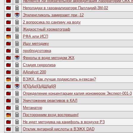
Является ли обязательной аккредитация лабораторий ОКК 
Неполадки в газоанализаторе Палладий-3М-02
Этиленгликоль замерзает при -12
2 вопросика по санпину на воду
Жидкостный хроматограф
РФА или ИСП
Ищу методику
пробподготовка
Фенолы в воде методом ЖХ
Стадия гидролиза
AAnalyst 200
ВЭЖХ. Как лучше подкислить н-гексан?
§Ґ§Ъ§д§Ъ§Щ§а§Я
Определение концентарции калия иономером Эксперт-001-3
Уничтожение реактивов в КАЛ
Метанатор
Посторонним вход воспрещен!
Не идет методика на канифоль в воздухе РЗ
Отклик янтарной кислоты в ВЭЖХ DAD