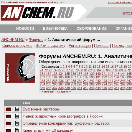
Российский химико-аналитический портал
химический анал
карта 
НОВОСТИ
БИБЛИОТЕКА
ОБОРУДОВАНИЕ
ОРГАНИ
A
NCHEM.RU
»
Форумы
» 1. Аналитический форум ...
Список форумов
|
Войти в систему
|
Регистрация
|
Помощь
|
Последние
Форумы
A
NCHEM.RU:
1. Аналитич
Обсуждение всех вопросов, так или иначе связанн
Страницы:
1
2
3
4
5
6
7
8
9
10
11
12
13
14
15
16
17
18
19
20
71
72
73
74
75
76
77
78
79
80
81
82
83
84
85
86
87
88
89
90
91
131
132
133
134
135
136
137
138
139
140
141
142
143
144
145
182
183
184
185
186
187
188
189
190
191
192
193
194
195
196
233
234
235
236
237
238
239
240
241
242
243
244
245
246
247
284
285
286
287
288
289
290
291
292
293
294
295
296
297
298
335
336
337
338
339
340
341
342
343
344
345
346
347
348
349
« новые
||
старые »
Тема
Буферные растворы
Рынок жидкостных хроматографов в России
Определение консервантов. Буферный раствор.
Кюветы для RF 10 шимадзу