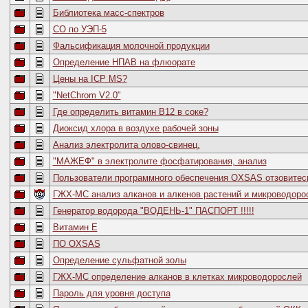
Библиотека масс-спектров
СО по УЭП-5
Фальсификация молочной продукции
Определение НПАВ на флюорате
Цены на ICP MS?
"NetChrom V2.0"
Где определить витамин В12 в соке?
Диоксид хлора в воздухе рабочей зоны
Анализ электролита олово-свинец.
"МАЖЕФ" в электролите фосфатирования, анализ
Пользователи программного обеспечения OXSAS отзовитес
ГЖХ-МС анализ алканов и алкенов растений и микроводоро
Генератор водорода "ВОДЕНЬ-1" ПАСПОРТ !!!!!
Витамин Е
ПО OXSAS
Определение сульфатной золы
ГЖХ-МС определение алканов в клетках микроводорослей
Пароль для уровня доступа