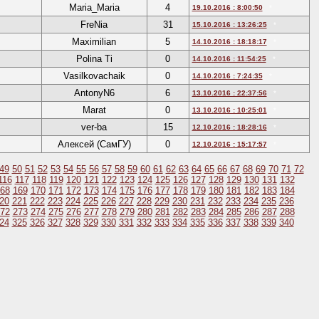
Maria_Maria
4
19.10.2016 : 8:00:50
*
FreNia
31
15.10.2016 : 13:26:25
*
Maximilian
5
14.10.2016 : 18:18:17
*
Polina Ti
0
14.10.2016 : 11:54:25
*
Vasilkovachaik
0
14.10.2016 : 7:24:35
*
AntonyN6
6
13.10.2016 : 22:37:56
*
Marat
0
13.10.2016 : 10:25:01
*
ver-ba
15
12.10.2016 : 18:28:16
*
Алексей (СамГУ)
0
12.10.2016 : 15:17:57
*
49
50
51
52
53
54
55
56
57
58
59
60
61
62
63
64
65
66
67
68
69
70
71
72
116
117
118
119
120
121
122
123
124
125
126
127
128
129
130
131
132
68
169
170
171
172
173
174
175
176
177
178
179
180
181
182
183
184
20
221
222
223
224
225
226
227
228
229
230
231
232
233
234
235
236
72
273
274
275
276
277
278
279
280
281
282
283
284
285
286
287
288
24
325
326
327
328
329
330
331
332
333
334
335
336
337
338
339
340