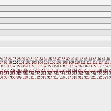
24
25
26
27
28
29
30
31
32
33
34
35
36
37
38
39
40
41
42
43
44
45
46
47
48
97
98
99
100
101
102
103
104
105
106
107
108
109
110
111
112
113
114
115
50
151
152
153
154
155
156
157
158
159
160
161
162
163
164
165
166
167
1
02
203
204
205
206
207
208
209
210
211
212
213
214
215
216
217
218
219
2
54
255
256
257
258
259
260
261
262
263
264
265
266
267
268
269
270
271
2
06
307
308
309
310
311
312
313
314
315
316
317
318
319
320
321
322
323
3