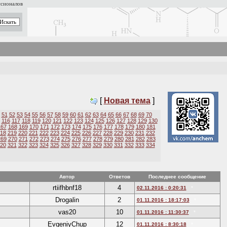
ссионалов
[
Новая тема
]
51
52
53
54
55
56
57
58
59
60
61
62
63
64
65
66
67
68
69
70
116
117
118
119
120
121
122
123
124
125
126
127
128
129
130
167
168
169
170
171
172
173
174
175
176
177
178
179
180
181
18
219
220
221
222
223
224
225
226
227
228
229
230
231
232
269
270
271
272
273
274
275
276
277
278
279
280
281
282
283
20
321
322
323
324
325
326
327
328
329
330
331
332
333
334
Автор
Ответов
Последнее сообщение
rtiifhbnf18
4
02.11.2016 : 0:20:31
*
Drogalin
2
01.11.2016 : 18:17:03
*
vas20
10
01.11.2016 : 11:30:37
*
EvgeniyChup
12
01.11.2016 : 8:30:18
*