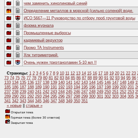
чем заменить хинолиновый синий
Определение металлов в морской (сильно соленой) воде.
ИСО 5667—11 Руководство по отбору проб грунтовой воды
форма журнала
Промышленные выбросы
кадмиевый редуктор
Промо TA Instruments
Хпк титриметрией.
Очень нужен триэтаноламин 5-10 мл !!
Страницы:
1
2
3
4
5
6
7
8
9
10
11
12
13
14
15
16
17
18
19
20
21
22
23
73
74
75
76
77
78
79
80
81
82
83
84
85
86
87
88
89
90
91
92
93
94
95
96
133
134
135
136
137
138
139
140
141
142
143
144
145
146
147
148
149
1
185
186
187
188
189
190
191
192
193
194
195
196
197
198
199
200
201
2
237
238
239
240
241
242
243
244
245
246
247
248
249
250
251
252
253
2
289
290
291
292
293
294
295
296
297
298
299
300
301
302
303
304
305
3
341
342
343
344
345
346
347
348
349
350
351
« новые
||
старые »
Открытая тема
Горячая тема (более 30 ответов)
Закрытая тема