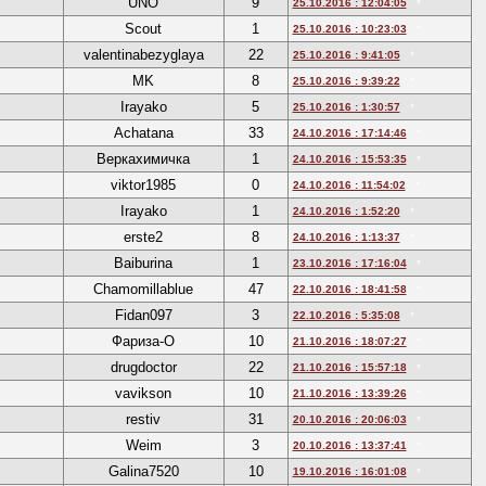
UNO
9
25.10.2016 : 12:04:05
*
Scout
1
25.10.2016 : 10:23:03
*
valentinabezyglaya
22
25.10.2016 : 9:41:05
*
MK
8
25.10.2016 : 9:39:22
*
Irayako
5
25.10.2016 : 1:30:57
*
Achatana
33
24.10.2016 : 17:14:46
*
Веркахимичка
1
24.10.2016 : 15:53:35
*
viktor1985
0
24.10.2016 : 11:54:02
*
Irayako
1
24.10.2016 : 1:52:20
*
erste2
8
24.10.2016 : 1:13:37
*
Baiburina
1
23.10.2016 : 17:16:04
*
Chamomillablue
47
22.10.2016 : 18:41:58
*
Fidan097
3
22.10.2016 : 5:35:08
*
Фариза-О
10
21.10.2016 : 18:07:27
*
drugdoctor
22
21.10.2016 : 15:57:18
*
vavikson
10
21.10.2016 : 13:39:26
*
restiv
31
20.10.2016 : 20:06:03
*
Weim
3
20.10.2016 : 13:37:41
*
Galina7520
10
19.10.2016 : 16:01:08
*