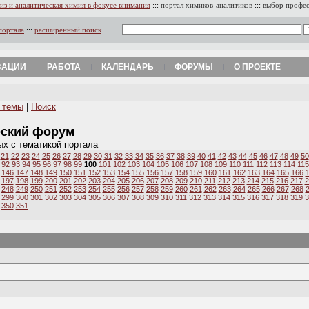
из и аналитическая химия в фокусе внимания
:::
портал химиков-аналитиков
:::
выбор профе
портала
:::
расширенный поиск
ЗАЦИИ
РАБОТА
КАЛЕНДАРЬ
ФОРУМЫ
О ПРОЕКТЕ
 темы
|
Поиск
еский форум
ых с тематикой портала
21
22
23
24
25
26
27
28
29
30
31
32
33
34
35
36
37
38
39
40
41
42
43
44
45
46
47
48
49
50
92
93
94
95
96
97
98
99
100
101
102
103
104
105
106
107
108
109
110
111
112
113
114
115
146
147
148
149
150
151
152
153
154
155
156
157
158
159
160
161
162
163
164
165
166
197
198
199
200
201
202
203
204
205
206
207
208
209
210
211
212
213
214
215
216
217
2
248
249
250
251
252
253
254
255
256
257
258
259
260
261
262
263
264
265
266
267
268
299
300
301
302
303
304
305
306
307
308
309
310
311
312
313
314
315
316
317
318
319
3
350
351