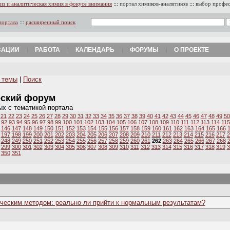
из и аналитическая химия в фокусе внимания
:::
портал химиков-аналитиков
:::
выбор профе
портала
:::
расширенный поиск
ЗАЦИИ
РАБОТА
КАЛЕНДАРЬ
ФОРУМЫ
О ПРОЕКТЕ
 темы
|
Поиск
еский форум
ых с тематикой портала
21
22
23
24
25
26
27
28
29
30
31
32
33
34
35
36
37
38
39
40
41
42
43
44
45
46
47
48
49
50
92
93
94
95
96
97
98
99
100
101
102
103
104
105
106
107
108
109
110
111
112
113
114
115
146
147
148
149
150
151
152
153
154
155
156
157
158
159
160
161
162
163
164
165
166
197
198
199
200
201
202
203
204
205
206
207
208
209
210
211
212
213
214
215
216
217
2
248
249
250
251
252
253
254
255
256
257
258
259
260
261
262
263
264
265
266
267
268
299
300
301
302
303
304
305
306
307
308
309
310
311
312
313
314
315
316
317
318
319
3
350
351
ческим методом: реально ли прийти к нормальным результатам?