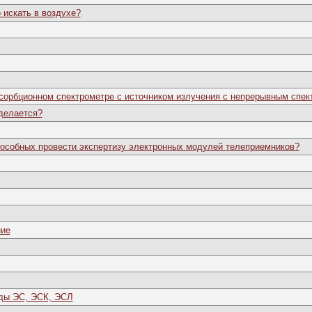
 искать в воздухе?
сорбционном спектрометре с источником излучения с непрерывным спек
 делается?
пособных провести экспертизу электронных модулей телеприемников?
ние
оды ЭС, ЭСК, ЭСЛ