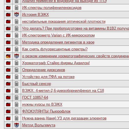
Анализ примесей в водороде на выходе из ТПЭ
ИК-спектры полифениленоксидов
История ВЭЖХ
нестабильные показания оптической плотности
Что делать? При пробоподготовке на витамины В1В2 получае
ИК-спектрометр Varian с ИК-микроскопом
Методика определения пигментов в хвое
Как снять флуоресцентные спектры?
о резком изменении хроматографических свойств соединени
Хроматограф Стайер фирмы Аквилон!
Определение диоксинов
Устойство для ПФА на потоке
Быстрый сенсор
ВЭЖХ: 4-метил-2,6-диизоборнилфенол на C18
ГОСТ 10857-64
нужны курсы по ВЭЖХ
ФЛОКУЛЯНТЫ Пьюрофлок
Нужна ванна (баня) УЗ для дегазации элюентов
Метод Вольгемута