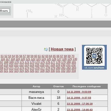
ссионалов
[
Новая тема
]
51
52
53
54
55
56
57
58
59
60
61
62
63
64
65
66
67
68
69
70
116
117
118
119
120
121
122
123
124
125
126
127
128
129
130
167
168
169
170
171
172
173
174
175
176
177
178
179
180
181
18
219
220
221
222
223
224
225
226
227
228
229
230
231
232
269
270
271
272
273
274
275
276
277
278
279
280
281
282
283
20
321
322
323
324
325
326
327
328
329
330
331
332
333
334
Автор
Ответов
Последнее сообщение
masanoya
0
14.11.2008 : 9:03:09
*
Вася-лиса
18
14.11.2008 : 0:37:53
*
Vivalet
6
13.11.2008 : 17:36:18
*
AlexGr
2
13.11.2008 : 14:46:43
*