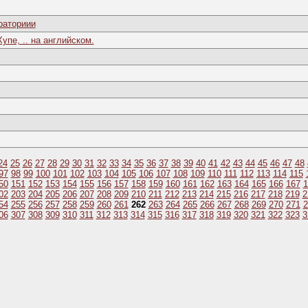
раториии
пе, .. на английском.
24
25
26
27
28
29
30
31
32
33
34
35
36
37
38
39
40
41
42
43
44
45
46
47
48
97
98
99
100
101
102
103
104
105
106
107
108
109
110
111
112
113
114
115
50
151
152
153
154
155
156
157
158
159
160
161
162
163
164
165
166
167
1
02
203
204
205
206
207
208
209
210
211
212
213
214
215
216
217
218
219
2
54
255
256
257
258
259
260
261
262
263
264
265
266
267
268
269
270
271
2
06
307
308
309
310
311
312
313
314
315
316
317
318
319
320
321
322
323
3