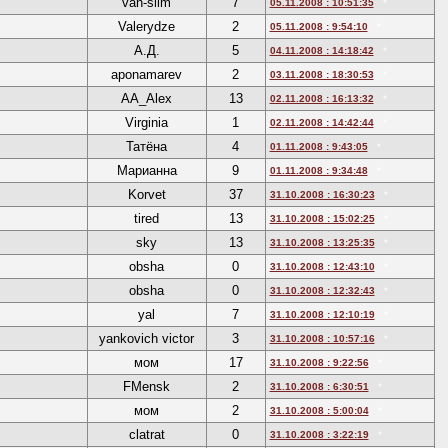
van-slim
7
05.11.2008 : 10:51:35
*
Valerydze
2
05.11.2008 : 9:54:10
*
А.Д.
5
04.11.2008 : 14:18:42
*
aponamarev
2
03.11.2008 : 18:30:53
*
AA_Alex
13
02.11.2008 : 16:13:32
*
Virginia
1
02.11.2008 : 14:42:44
*
Татёна
4
01.11.2008 : 9:43:05
*
Марианна
9
01.11.2008 : 9:34:48
*
Korvet
37
31.10.2008 : 16:30:23
*
tired
13
31.10.2008 : 15:02:25
*
sky
13
31.10.2008 : 13:25:35
*
obsha
0
31.10.2008 : 12:43:10
*
obsha
0
31.10.2008 : 12:32:43
*
yal
7
31.10.2008 : 12:10:19
*
yankovich victor
3
31.10.2008 : 10:57:16
*
мом
17
31.10.2008 : 9:22:56
*
FMensk
2
31.10.2008 : 6:30:51
*
мом
2
31.10.2008 : 5:00:04
*
clatrat
0
31.10.2008 : 3:22:19
*