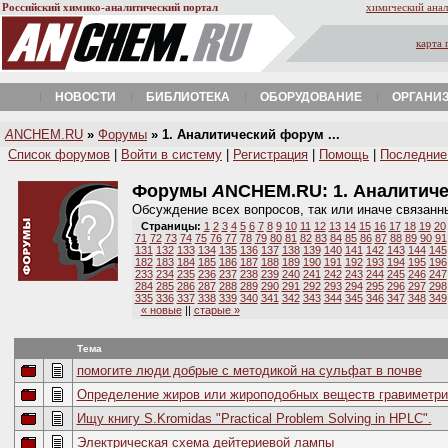
Российский химико-аналитический портал
химический анал
карта 
НОВОСТИ
БИБЛИОТЕКА
ОБОРУДОВАНИЕ
ОРГАНИ
A
NCHEM.RU
»
Форумы
» 1. Аналитический форум ...
Список форумов
|
Войти в систему
|
Регистрация
|
Помощь
|
Последние
Форумы
A
NCHEM.RU:
1. Аналитич
Обсуждение всех вопросов, так или иначе связанн
Страницы:
1
2
3
4
5
6
7
8
9
10
11
12
13
14
15
16
17
18
19
20
71
72
73
74
75
76
77
78
79
80
81
82
83
84
85
86
87
88
89
90
91
131
132
133
134
135
136
137
138
139
140
141
142
143
144
145
182
183
184
185
186
187
188
189
190
191
192
193
194
195
196
233
234
235
236
237
238
239
240
241
242
243
244
245
246
247
284
285
286
287
288
289
290
291
292
293
294
295
296
297
298
335
336
337
338
339
340
341
342
343
344
345
346
347
348
349
« новые
||
старые »
Тема
помогите люди добрые с методикой на сульфат в почве
Определение жиров или жироподобных веществ гравиметри
Ищу книгу S.Kromidas "Practical Problem Solving in HPLC".
Электрическая схема дейтериевой лампы