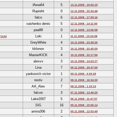
Инна64
5
13.11.2008 : 10:52:15
*
Rupreht
0
12.11.2008 : 22:34:48
*
falco
6
12.11.2008 : 17:59:16
*
vashenko denis
5
12.11.2008 : 14:11:50
*
paa88
0
12.11.2008 : 13:06:58
*
тром
Loki
1
11.11.2008 : 13:24:58
*
GreyWhite
4
10.11.2008 : 23:28:26
*
kklonov
3
10.11.2008 : 22:45:20
*
MasterKICK
4
10.11.2008 : 22:17:06
*
alexvv
3
10.11.2008 : 14:23:17
*
Lina
7
09.11.2008 : 20:47:00
*
yankovich victor
1
09.11.2008 : 0:25:29
*
restiv
2
08.11.2008 : 16:34:30
*
AA_Alex
7
08.11.2008 : 1:15:13
*
falcon
3
07.11.2008 : 13:40:25
*
Lake2007
5
06.11.2008 : 11:47:57
*
SIG
16
05.11.2008 : 15:56:14
*
amira306
2
05.11.2008 : 12:53:49
*