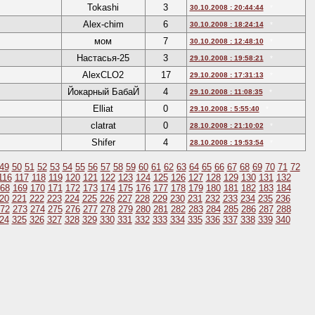
Tokashi
3
30.10.2008 : 20:44:44
*
Alex-chim
6
30.10.2008 : 18:24:14
*
мом
7
30.10.2008 : 12:48:10
*
Настасья-25
3
29.10.2008 : 19:58:21
*
AlexCLO2
17
29.10.2008 : 17:31:13
*
Йокарный БабаЙ
4
29.10.2008 : 11:08:35
*
Elliat
0
29.10.2008 : 5:55:40
*
clatrat
0
28.10.2008 : 21:10:02
*
Shifer
4
28.10.2008 : 19:53:54
*
49
50
51
52
53
54
55
56
57
58
59
60
61
62
63
64
65
66
67
68
69
70
71
72
116
117
118
119
120
121
122
123
124
125
126
127
128
129
130
131
132
68
169
170
171
172
173
174
175
176
177
178
179
180
181
182
183
184
20
221
222
223
224
225
226
227
228
229
230
231
232
233
234
235
236
72
273
274
275
276
277
278
279
280
281
282
283
284
285
286
287
288
24
325
326
327
328
329
330
331
332
333
334
335
336
337
338
339
340