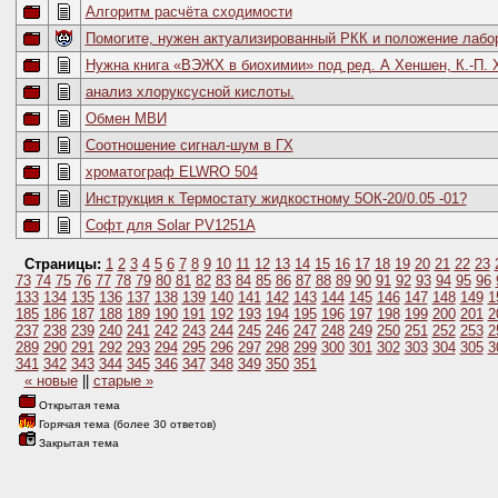
Алгоритм расчёта сходимости
Помогите, нужен актуализированный РКК и положение лабо
Нужна книга «ВЭЖХ в биохимии» под ред. А Хеншен, К.-П. Ху
анализ хлоруксусной кислоты.
Обмен МВИ
Соотношение сигнал-шум в ГХ
хроматограф ELWRO 504
Инструкция к Термостату жидкостному 5ОК-20/0.05 -01?
Софт для Solar PV1251A
Страницы:
1
2
3
4
5
6
7
8
9
10
11
12
13
14
15
16
17
18
19
20
21
22
23
73
74
75
76
77
78
79
80
81
82
83
84
85
86
87
88
89
90
91
92
93
94
95
96
133
134
135
136
137
138
139
140
141
142
143
144
145
146
147
148
149
1
185
186
187
188
189
190
191
192
193
194
195
196
197
198
199
200
201
2
237
238
239
240
241
242
243
244
245
246
247
248
249
250
251
252
253
2
289
290
291
292
293
294
295
296
297
298
299
300
301
302
303
304
305
3
341
342
343
344
345
346
347
348
349
350
351
« новые
||
старые »
Открытая тема
Горячая тема (более 30 ответов)
Закрытая тема