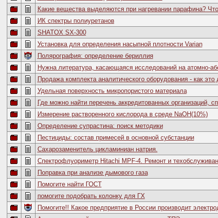
Какие вещества выделяются при нагревании парафина? Что
ИК спектры полиуретанов
SHATOX SX-300
Установка для определения насыпной плотности Varian
Полярография: определение бериллия
Нужна литература, касающаяся исследований на атомно-аб
Продажа комплекта аналитического оборудования - как это
Удельная поверхность микропористого материала
Где можно найти перечень аккредитованных организаций, с
Измерение растворенного кислорода в среде NaOH(10%)
Определение супрастина: поиск методики
Пестициды: состав примесей в основной субстанции
Сахарозаменитель цикламиниан натрия.
Спектрофлуориметр Hitachi MPF-4. Ремонт и техобслужива
Поправка при анализе дымового газа
Помогите найти ГОСТ
помогите подобрать колонку для ГХ
Помогите!! Какое предприятие в России производит электр