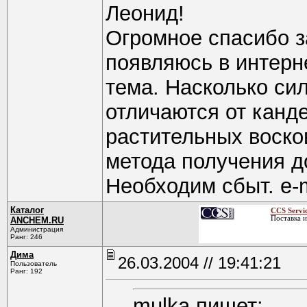
Леонид!
Огромное спасибо з
появляюсь в интерне
тема. Насколько си
отличаются от канд
растительных воско
метода получения д
Необходим сбыт. e-m
Каталог
CCS Servic
Поставка и
ANCHEM.RU
Администрация
Ранг: 246
Дима
26.03.2004 // 19:41:21
Пользователь
Ранг: 192
mulka пишет: