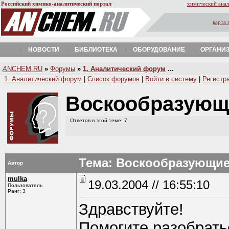
Российский химико-аналитический портал
химический анал
карта 
НОВОСТИ
БИБЛИОТЕКА
ОБОРУДОВАНИЕ
ОРГАНИ
A
NCHEM.RU
»
Форумы
»
1. Аналитический форум
...
1. Аналитический форум
|
Список форумов
|
Войти в систему
|
Регистр
Воскообразующ
Ответов в этой теме: 7
Тема: Воскообразующие
Автор
mulka
19.03.2004 // 16:55:10
Пользователь
Ранг: 3
Здравствуйте!
Помогите разобрать