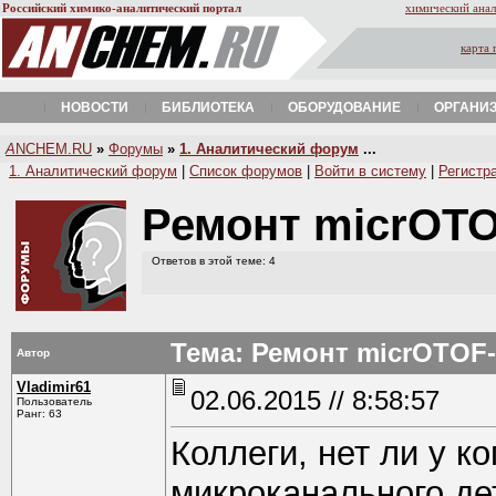
Российский химико-аналитический портал
химический анал
карта 
НОВОСТИ
БИБЛИОТЕКА
ОБОРУДОВАНИЕ
ОРГАНИ
A
NCHEM.RU
»
Форумы
»
1. Аналитический форум
...
1. Аналитический форум
|
Список форумов
|
Войти в систему
|
Регистр
Ремонт micrOTO
Ответов в этой теме: 4
Тема: Ремонт micrOTOF-
Автор
Vladimir61
02.06.2015 // 8:58:57
Пользователь
Ранг: 63
Коллеги, нет ли у к
микроканального де