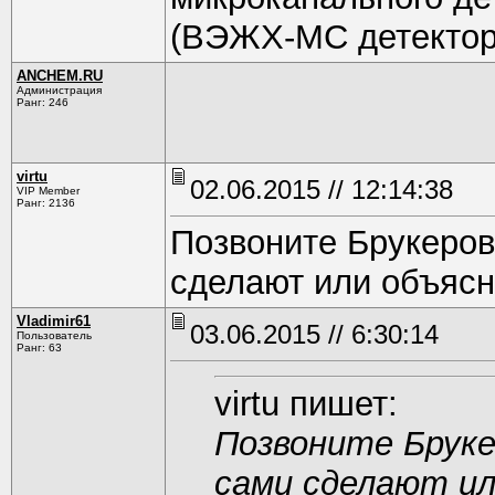
(ВЭЖХ-МС детектор
ANCHEM.RU
Администрация
Ранг: 246
virtu
02.06.2015 // 12:14:38
VIP Member
Ранг: 2136
Позвоните Брукеров
сделают или объясн
Vladimir61
03.06.2015 // 6:30:14
Пользователь
Ранг: 63
virtu пишет:
Позвоните Бруке
сами сделают ил