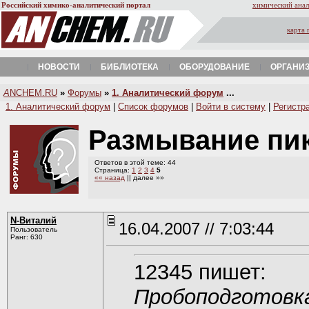
Российский химико-аналитический портал
химический анал
карта 
НОВОСТИ
БИБЛИОТЕКА
ОБОРУДОВАНИЕ
ОРГАНИ
A
NCHEM.RU
»
Форумы
»
1. Аналитический форум
...
1. Аналитический форум
|
Список форумов
|
Войти в систему
|
Регистр
Размывание пи
Ответов в этой теме: 44
Страница:
1
2
3
4
5
«« назад
|| далее »»
N-Виталий
16.04.2007 // 7:03:44
Пользователь
Ранг: 630
12345 пишет:
Пробоподготовка