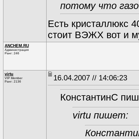
потому что газ
Есть кристаллюкс 4
стоит ВЭЖХ вот и 
ANCHEM.RU
Администрация
Ранг: 246
virtu
16.04.2007 // 14:06:23
VIP Member
Ранг: 2136
КонстантинС пиш
virtu пишет:
Константи