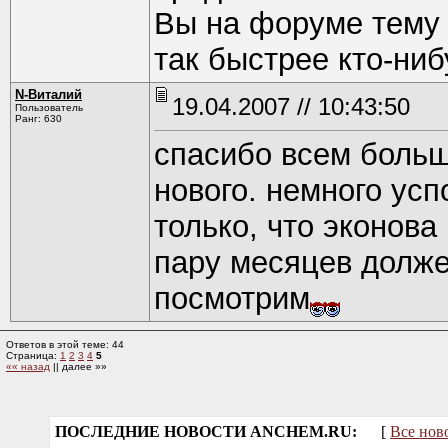
Вы на форуме тему 
так быстрее кто-ниб
N-Виталий
19.04.2007 // 10:43:50
Пользователь
Ранг: 630
спасибо всем больш
нового. немного усп
только, что эконова 
пару месяцев долже
посмотрим
Ответов в этой теме: 44
Страница:
1
2
3
4
5
«« назад
|| далее »»
ПОСЛЕДНИЕ НОВОСТИ ANCHEM.RU:
[
Все нов