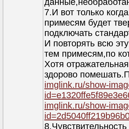
данные,необработа
7.И вот только когд
примесям будет тв
подключать стандар
И повторять всю эту
тем примесям,по ко
Хотя отражательная
здорово помешать.П
imglink.ru/show-ima
id=e1320ffe5f89e3e
imglink.ru/show-ima
id=2d5040ff219b96b
8.Чувствительность