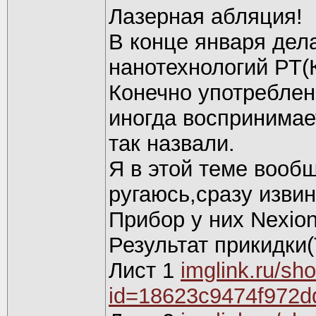
Лазерная абляция!
В конце января дел
нанотехнологий РТ(К
Конечно употреблен
иногда воспринимает
так назвали.
Я в этой теме вообщ
ругаюсь,сразу изви
Прибор у них Nexio
Результат прикидки
Лист 1
imglink.ru/s
id=18623c9474f972d