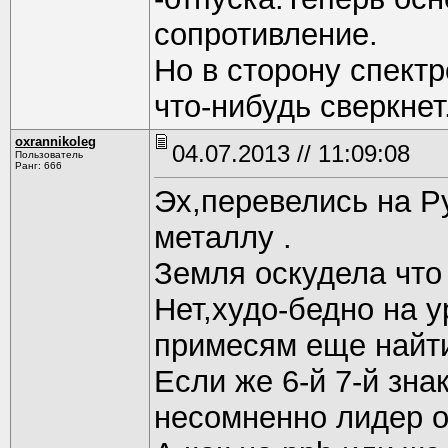
сопротивление.
Но в сторону спектр
что-нибудь сверкнет
oxrannikoleg
04.07.2013 // 11:09:08
Пользователь
Ранг: 666
Эх,перевелись на Р
металлу .
Земля оскудела что
Нет,худо-бедно на 
примесям еще найт
Если же 6-й 7-й зна
несомненно лидер о