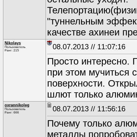
Телепортацию(физик
"туннельным эффект
качестве ахинеи пре
Nikolays
08.07.2013 // 11:07:16
Пользователь
Ранг: 215
Просто интересно. 
при этом мучиться 
поверхности. Открыл
шлют только алюми
oxrannikoleg
08.07.2013 // 11:56:16
Пользователь
Ранг: 666
Почему только алю
металлы попробоват