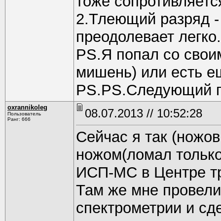
тоже сопротивляется
2.Тлеющий разряд -
преодолевает легко.
PS.Я попал со свои
мишень) или есть е
PS.PS.Следующий по
oxrannikoleg
08.07.2013 // 10:52:28
Пользователь
Ранг: 666
Сейчас я так (ножов
ножом(ломал только
ИСП-МС в Центре тр
Там же мне провел
спектрометрии и сд