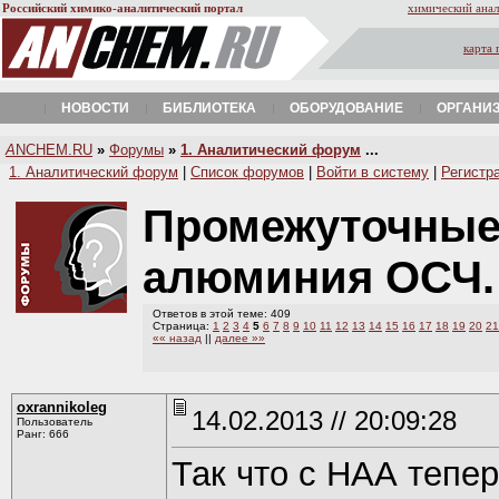
Российский химико-аналитический портал
химический анал
карта 
НОВОСТИ
БИБЛИОТЕКА
ОБОРУДОВАНИЕ
ОРГАНИ
A
NCHEM.RU
»
Форумы
»
1. Аналитический форум
...
1. Аналитический форум
|
Список форумов
|
Войти в систему
|
Регистр
Промежуточные 
алюминия ОСЧ
Ответов в этой теме: 409
Страница:
1
2
3
4
5
6
7
8
9
10
11
12
13
14
15
16
17
18
19
20
21
«« назад
||
далее »»
oxrannikoleg
14.02.2013 // 20:09:28
Пользователь
Ранг: 666
Так что с НАА тепе