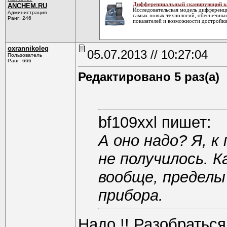
Дифференциальный сканирующий ка
ANCHEM.RU
Исследовательская модель дифференц
Администрация
самых новых технологий, обеспечива
Ранг: 246
показателей и возможности достройки
oxrannikoleg
05.07.2013 // 10:27:04
Пользователь
Ранг: 666
Редактировано 5 раз(а)
bf109xxl пишет:
А оно надо? Я, к
не получилось. К
вообще, пределы
прибора.
Надо !! Разобраться