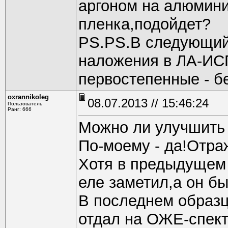
аргоном на алюмини
пленка,подойдет?
PS.PS.В следующий 
наложения в ЛА-ИС
первостепенные - бе
oxrannikoleg
08.07.2013 // 15:46:24
Пользователь
Ранг: 666
Можно ли улучшить
По-моему - да!Отра
Хотя в предыдущем 
еле заметил,а он бы
В последнем образц
отдал на ОЖЕ-спект