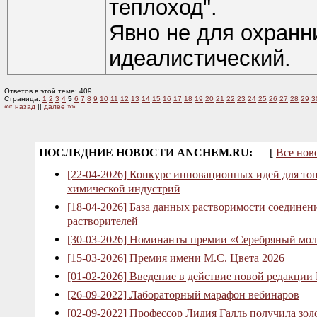
теплоход".
Явно не для охранни
идеалистический.
Ответов в этой теме: 409
Страница:
1
2
3
4
5
6
7
8
9
10
11
12
13
14
15
16
17
18
19
20
21
22
23
24
25
26
27
28
29
3
«« назад
||
далее »»
ПОСЛЕДНИЕ НОВОСТИ ANCHEM.RU:
[
Все нов
[22-04-2026] Конкурс инновационных идей для то
химической индустрий
[18-04-2026] База данных растворимости соединен
растворителей
[30-03-2026] Номинанты премии «Серебряный мол
[15-03-2026] Премия имени М.С. Цвета 2026
[01-02-2026] Введение в действие новой редакции
[26-09-2022] Лабораторный марафон вебинаров
[02-09-2022] Профессор Лидия Галль получила зо