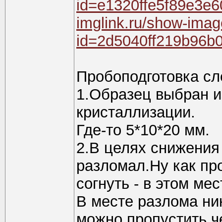
id=e1320ffe5f89e3e
imglink.ru/show-ima
id=2d5040ff219b96b
Пробоподготовка с
1.Образец выбран и
кристаллизации.
Где-то 5*10*20 мм.
2.В целях снижения 
разломал.Ну как пр
согнуть - в этом ме
В месте разлома ни
можно пропустить ч