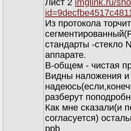
Лист 2
imglink.ru/s
id=9decfbe4517c48
Из протокола торчи
сегментированный(Fe
стандарты -стекло 
аппарате.
В-общем - чистая п
Видны наложения и 
надеюсь(если,конеч
разберут поподробн
Как мне сказали(и 
согласуется) остал
ppb