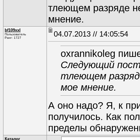
тлеющем разряде не
мнение.
bf109xxl
04.07.2013 // 14:05:54
Пользователь
Ранг: 1727
oxrannikoleg пише
Следующий пост 
тлеющем разряде
мое мнение.
А оно надо? Я, к пр
получилось. Как по
пределы обнаружени
Каталог