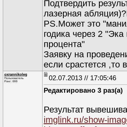
Подтвердить резуль
лазерная абляция)?
PS.Может это "мани
годика через 2 "Эка
процента"
Заявку на проведен
если срастется ,то 
oxrannikoleg
02.07.2013 // 17:05:46
Пользователь
Ранг: 666
Редактировано 3 раз(а)
Результат вывешива
imglink.ru/show-ima