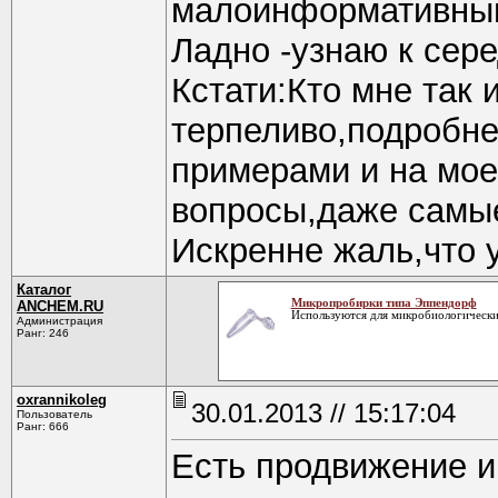
малоинформативны
Ладно -узнаю к сер
Кстати:Кто мне так 
терпеливо,подробне
примерами и на мое
вопросы,даже самые
Искренне жаль,что у
Каталог
Микропробирки типа Эппендорф
ANCHEM.RU
Используются для микробиологически
Администрация
Ранг: 246
oxrannikoleg
30.01.2013 // 15:17:04
Пользователь
Ранг: 666
Есть продвижение и