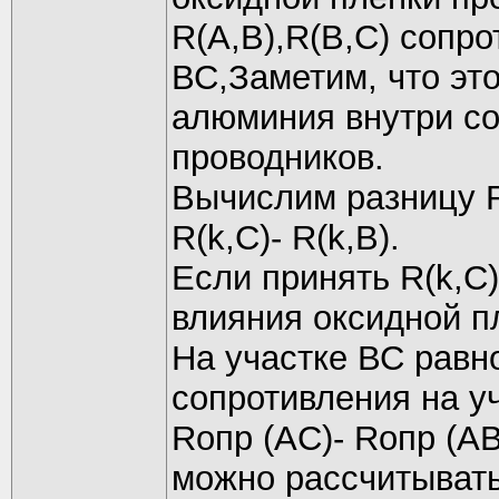
R(A,B),R(B,C) сопро
ВС,Заметим, что эт
алюминия внутри со
проводников.
Вычислим разницу R
R(k,C)- R(k,B).
Если принять R(k,C)
влияния оксидной п
На участке ВС равн
сопротивления на у
Rопр (AC)- Rопр (АВ
можно рассчитывать