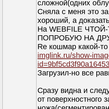
сложной(одних облу
Сняла с меня это за
хороший, а доказать
На WEBFILE ЧТОЙ-
ПОПРОБУЮ НА ДРУ
Re кошмар какой-то 
imglink.ru/show-ima
id=9bf5cd3f90a1645
Загрузил-но все ра
Сразу видна и следу
от поверхностного 
ножа(сегментированн