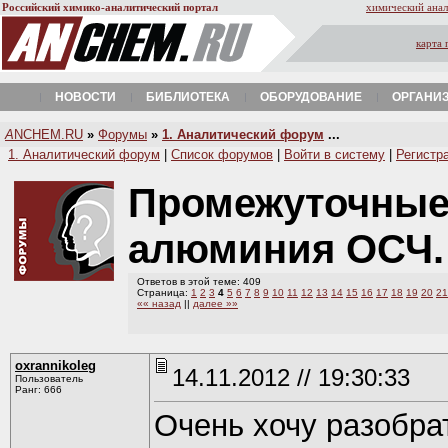
Российский химико-аналитический портал
химический анал
карта 
НОВОСТИ
БИБЛИОТЕКА
ОБОРУДОВАНИЕ
ОРГАНИ
A
NCHEM.RU
»
Форумы
»
1. Аналитический форум
...
1. Аналитический форум
|
Список форумов
|
Войти в систему
|
Регистр
Промежуточные 
алюминия ОСЧ
Ответов в этой теме: 409
Страница:
1
2
3
4
5
6
7
8
9
10
11
12
13
14
15
16
17
18
19
20
21
«« назад
||
далее »»
oxrannikoleg
14.11.2012 // 19:30:33
Пользователь
Ранг: 666
Очень хочу разобра