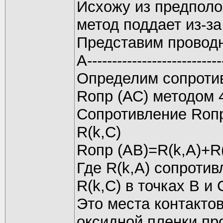
Исхожу из предполо
метод поддает из-за
Представим проводн
A--------------------------
Определим сопротив
Rопр (АС) методом 
Сопротивление Rопр
R(k,C)
Rопр (АВ)=R(k,A)+R(
Где R(k,A) сопротивл
R(k,C) в точках В и
Это места контакто
оксидной пленки про