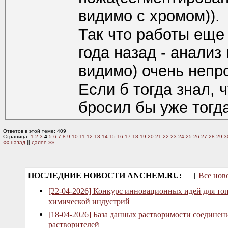
видимо с хромом)).
Так что работы еще
года назад - анализ 
видимо) очень непр
Если б тогда знал, 
бросил бы уже тогда
Ответов в этой теме: 409
Страница:
1
2
3
4
5
6
7
8
9
10
11
12
13
14
15
16
17
18
19
20
21
22
23
24
25
26
27
28
29
3
«« назад
||
далее »»
ПОСЛЕДНИЕ НОВОСТИ ANCHEM.RU:
[
Все нов
[22-04-2026] Конкурс инновационных идей для то
химической индустрий
[18-04-2026] База данных растворимости соединен
растворителей