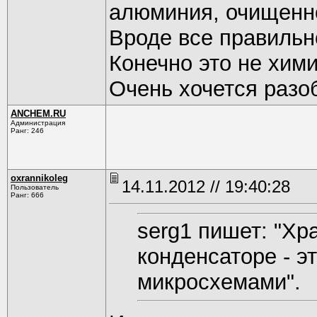
алюминия, очищенно
Вроде все правильн
Конечно это не хими
Очень хочется разо
ANCHEM.RU
Администрация
Ранг: 246
oxrannikoleg
14.11.2012 // 19:40:28
Пользователь
Ранг: 666
serg1 пишет: "Хр
конденсаторе - эт
микросхемами".