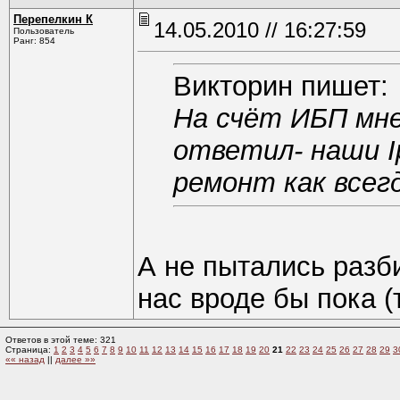
Перепелкин К
14.05.2010 // 16:27:59
Пользователь
Ранг: 854
Викторин пишет:
На счёт ИБП мне
ответил- наши I
ремонт как всег
А не пытались разби
нас вроде бы пока (
Ответов в этой теме: 321
Страница:
1
2
3
4
5
6
7
8
9
10
11
12
13
14
15
16
17
18
19
20
21
22
23
24
25
26
27
28
29
3
«« назад
||
далее »»