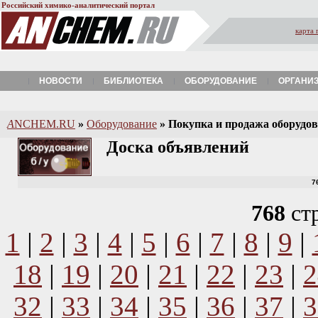
Российский химико-аналитический портал
карта 
НОВОСТИ
БИБЛИОТЕКА
ОБОРУДОВАНИЕ
ОРГАНИ
A
NCHEM.RU
»
Оборудование
»
Покупка и продажа оборудова
Доска объявлений
7
768
ст
1
|
2
|
3
|
4
|
5
|
6
|
7
|
8
|
9
|
18
|
19
|
20
|
21
|
22
|
23
|
2
32
|
33
|
34
|
35
|
36
|
37
|
3