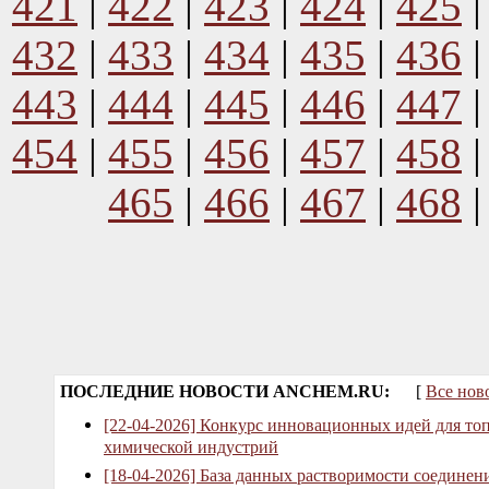
421
|
422
|
423
|
424
|
425
432
|
433
|
434
|
435
|
436
443
|
444
|
445
|
446
|
447
454
|
455
|
456
|
457
|
458
465
|
466
|
467
|
468
ПОСЛЕДНИЕ НОВОСТИ ANCHEM.RU:
[
Все нов
[22-04-2026] Конкурс инновационных идей для то
химической индустрий
[18-04-2026] База данных растворимости соединен