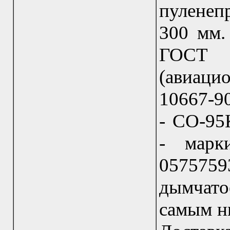
пулене
300 мм.
ГОСТ 
(авиац
10667-90
- СО-95
- марк
057575
дымчато
самым ни