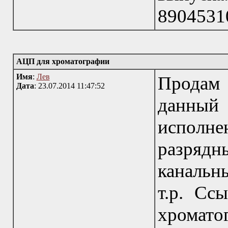
8904531
АЦП для хроматографии
Имя
:
Лев
Продам 
Дата
: 23.07.2014 11:47:52
данны
исполн
разрядн
канальн
т.р. Сс
хромато