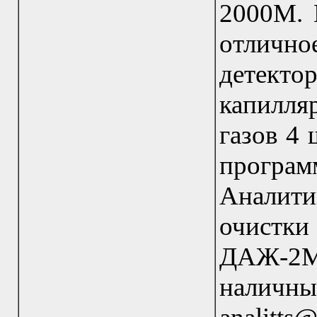
2000М. 
отлично
детек
капилля
газов 4
програ
Аналити
очистки
ДАЖ-2М
нали