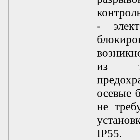
контрол
- элект
блоки
возникн
из тр
предох
осевые б
не треб
установ
IP55.