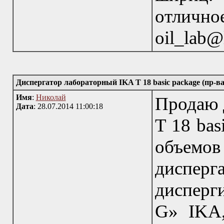
отличн
oil_lab@
Диспергатор лабораторный IKA T 18 basic package (пр-в
Имя
:
Николай
Продаю 
Дата
: 28.07.2014 11:00:18
T 18 bas
объемов 
диспер
диспер
G» IKA