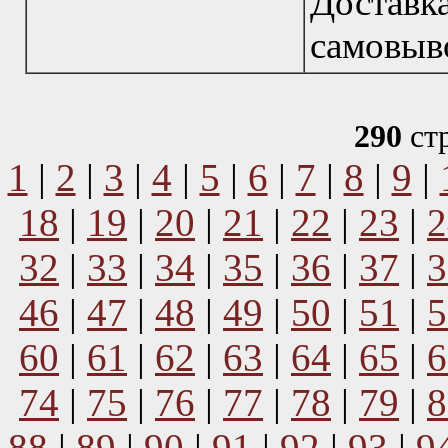
Доставк
самовыв
290
ст
1
|
2
|
3
|
4
|
5
|
6
|
7
|
8
|
9
|
18
|
19
|
20
|
21
|
22
|
23
|
2
32
|
33
|
34
|
35
|
36
|
37
|
3
46
|
47
|
48
|
49
|
50
|
51
|
5
60
|
61
|
62
|
63
|
64
|
65
|
6
74
|
75
|
76
|
77
|
78
|
79
|
8
88
|
89
|
90
|
91
|
92
|
93
|
9