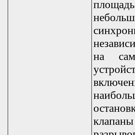
площадь
небольш
синхро
независ
на сам
устройс
включ
наибол
остано
клапан
разрыво