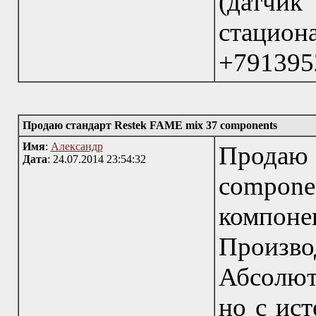
(датчи
стацио
+791395
Продаю стандарт Restek FAME mix 37 components
Имя
:
Александр
Прода
Дата
: 24.07.2014 23:54:32
compone
компоне
Произво
Абсолют
но с ис