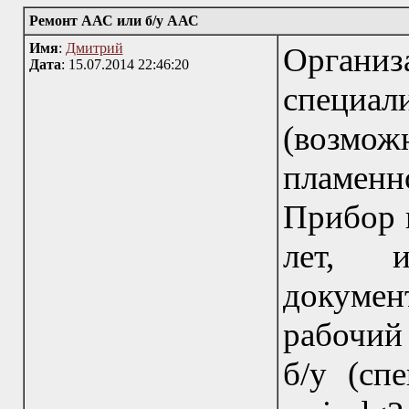
Ремонт ААС или б/у ААС
Имя
:
Дмитрий
Орган
Дата
: 15.07.2014 22:46:20
специа
(возм
пламен
Прибор 
лет, и
докуме
рабочий
б/у (сп