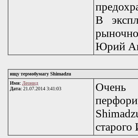
предохр
В эксп
рыночно
Юрий Ан
ищу термобумагу Shimadzu
Имя
:
Леонид
Очен
Дата
: 21.07.2014 3:41:03
перфо
Shimadz
старого