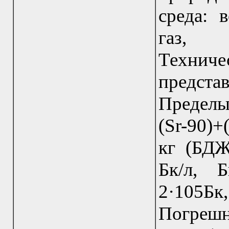
среда: 
газ, 
Техниче
предста
Пределы
(Sr-90)+
кг (БДЖ
Бк/л, 
2·105Б
Погре