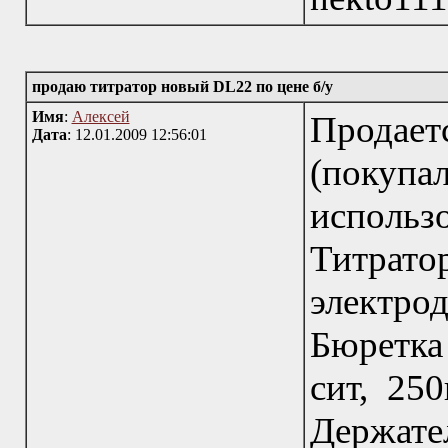
продаю титратор новый DL22 по цене б/у
Имя
:
Алексей
Продае
Дата
: 12.01.2009 12:56:01
(покупа
исполь
Титрат
электро
Бюретка
сит, 250
Держате