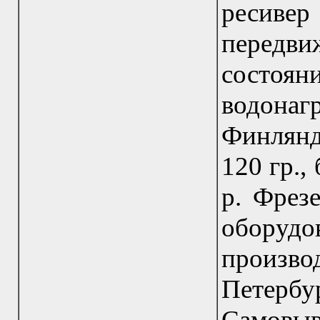
ресивер
передв
состоян
водона
Финлянди
120 гр.,
р. Фрез
обору
произво
Петерб
Самовыв