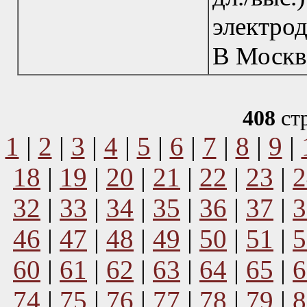
электрод
В Москв
408
ст
1
|
2
|
3
|
4
|
5
|
6
|
7
|
8
|
9
|
18
|
19
|
20
|
21
|
22
|
23
|
2
32
|
33
|
34
|
35
|
36
|
37
|
3
46
|
47
|
48
|
49
|
50
|
51
|
5
60
|
61
|
62
|
63
|
64
|
65
|
6
74
|
75
|
76
|
77
|
78
|
79
|
8