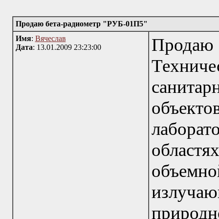
Продаю бета-радиометр "РУБ-01П5"
Имя
:
Вячеслав
Продаю
Дата
: 13.01.2009 23:23:00
Техниче
санита
объек
лаборат
областя
объем
излуча
природ