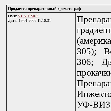
Продается препаративный хроматограф
Имя
:
VLADIMIR
Препар
Дата
: 19.01.2009 11:18:31
градиен
(америк
305); В
306; Д
прока
Препар
Инжект
УФ-ВИЗ 