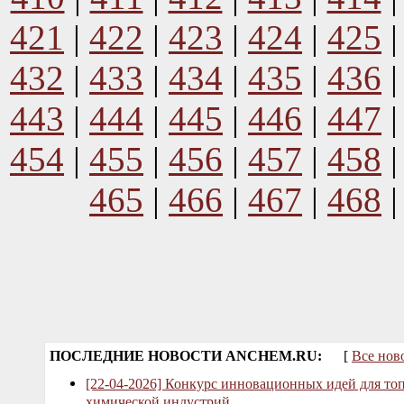
421
|
422
|
423
|
424
|
425
432
|
433
|
434
|
435
|
436
443
|
444
|
445
|
446
|
447
454
|
455
|
456
|
457
|
458
465
|
466
|
467
|
468
ПОСЛЕДНИЕ НОВОСТИ ANCHEM.RU:
[
Все нов
[22-04-2026] Конкурс инновационных идей для то
химической индустрий