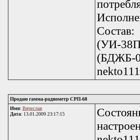
потреб
Испол
Состав
(УИ-38
(БДЖ
nekto11
Продаю гамма-радиометр СРП-68
Имя
:
Вячеслав
Состоян
Дата
: 13.01.2009 23:17:15
настро
nekto11