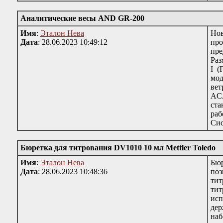
Аналитические весы AND GR-200
Имя
:
Эталон Нева
Нов
Дата
: 28.06.2023 10:49:12
про
пре
Раз
I (
мод
вет
ACA
ста
раб
Сис
Бюретка для титрования DV1010 10 мл Mettler Toledo
Имя
:
Эталон Нева
Бюр
Дата
: 28.06.2023 10:48:36
поз
тит
тит
исп
дер
наб