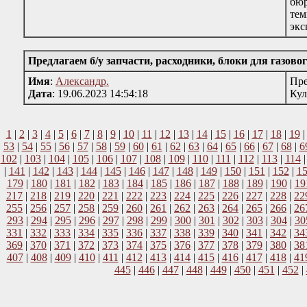
бюр
тем
экс
Предлагаем б/у запчасти, расходники, блоки для газов
Имя
:
Александр.
Пре
Дата
: 19.06.2023 14:54:18
Кул
1
|
2
|
3
|
4
|
5
|
6
|
7
|
8
|
9
|
10
|
11
|
12
|
13
|
14
|
15
|
16
|
17
|
18
|
19
53
|
54
|
55
|
56
|
57
|
58
|
59
|
60
|
61
|
62
|
63
|
64
|
65
|
66
|
67
|
68
|
6
102
|
103
|
104
|
105
|
106
|
107
|
108
|
109
|
110
|
111
|
112
|
113
|
114
|
141
|
142
|
143
|
144
|
145
|
146
|
147
|
148
|
149
|
150
|
151
|
152
|
1
179
|
180
|
181
|
182
|
183
|
184
|
185
|
186
|
187
|
188
|
189
|
190
|
19
217
|
218
|
219
|
220
|
221
|
222
|
223
|
224
|
225
|
226
|
227
|
228
|
22
255
|
256
|
257
|
258
|
259
|
260
|
261
|
262
|
263
|
264
|
265
|
266
|
26
293
|
294
|
295
|
296
|
297
|
298
|
299
|
300
|
301
|
302
|
303
|
304
|
30
331
|
332
|
333
|
334
|
335
|
336
|
337
|
338
|
339
|
340
|
341
|
342
|
34
369
|
370
|
371
|
372
|
373
|
374
|
375
|
376
|
377
|
378
|
379
|
380
|
38
407
|
408
|
409
|
410
|
411
|
412
|
413
|
414
|
415
|
416
|
417
|
418
|
41
445
|
446
|
447
|
448
|
449
|
450
|
451
|
452
|