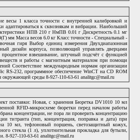
е весы 1 класса точности с внутренней калибровкой и
и адаптироваться к сквознякам и вибрации. Наибольший
рактеристики НПВ 210 г НмПВ 0.01 г Дискретность 0.1 мг
Г) мм Масса весов 6.0 кг Класс точности - Специальный -
овочная гиря Выбор единиц измерения Двухдиапазонная
нный дизайн корпуса, позволяющий управлять дверцами
 процентное взвешивание, штучный подсчёт с функцией
 веществ и работы с магнитным материалом при помощи
ерений Соответствие международным нормам организации
ейс RS-232, программное обеспечение WinCT на CD ROM
 окружающей среды 8-927-110-63-61 analitgc@mail.ru
т поставки: Новая, с хранения Бюретка DV1010 10 мл
овленной RFID-микросхеме бюретки перед началом работы
выбрана концентрации, не пора ли проверить концентрацию
ции титранта (тип, концентрация, поправка и дата) при
на 10 мл, тефлоновый поршень, светозащитный кожух,
ного стекла (1 л), уплотнительная прокладка для бутыли,
. 8-927-110-63-61 analitgc@mail.ru