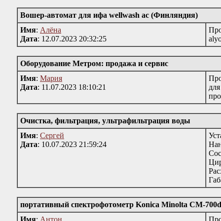
Вошер-автомат для ифа wellwash ac (Финляндия)
Имя
:
Алёна
Пр
Дата
: 12.07.2023 20:32:25
aly
Оборудование Метром: продажа и сервис
Имя
:
Мария
Про
Дата
: 11.07.2023 18:10:21
для
про
Очистка, фильтрация, ультрафильтрация воды
Имя
:
Сергей
Ус
Дата
: 10.07.2023 21:59:24
Нан
Со
Цир
Рас
Габ
портативный спектрофотометр Konica Minolta CM-700
Имя
:
Антон
Про