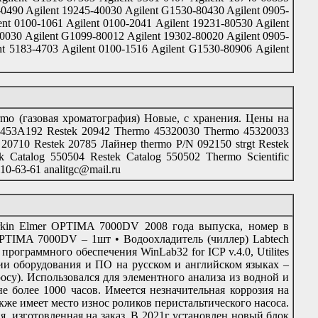
-0490 Agilent 19245-40030 Agilent G1530-80430 Agilent 0905-
nt 0100-1061 Agilent 0100-2041 Agilent 19231-80530 Agilent
0030 Agilent G1099-80012 Agilent 19302-80020 Agilent 0905-
nt 5183-4703 Agilent 0100-1516 Agilent G1530-80906 Agilent
rmo (газовая хроматография) Новые, с хранения. Цены на
A192 Restek 20942 Thermo 45320030 Thermo 45320033
0 Restek 20785 Лайнер thermo P/N 092150 strgt Restek
 Catalog 550504 Restek Catalog 550502 Thermo Scientific
0-63-61 analitgc@mail.ru
rkin Elmer OPTIMA 7000DV 2008 года выпуска, номер в
OPTIMA 7000DV – 1шт • Водоохладитель (чиллер) Labtech
рограммного обеспечения WinLab32 for ICP v.4.0, Utilites
ции оборудования и ПО на русском и английском языках –
росу). Использовался для элементного анализа из водной и
е более 1000 часов. Имеется незначительная коррозия на
кже имеет место износ роликов перистальтического насоса.
я, изготовленная на заказ. В 2021г установлен новый блок