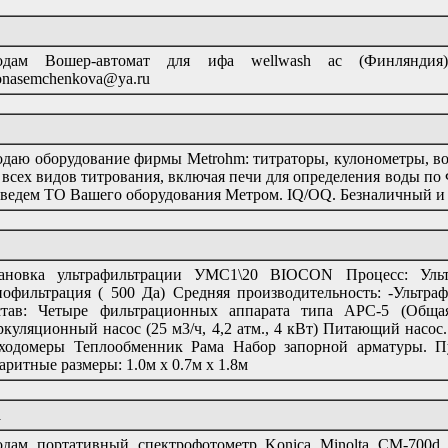
одам Вошер-автомат для ифа wellwash ac (Финляндия),
onasemchenkova@ya.ru
даю оборудование фирмы Metrohm: титраторы, кулонометры, во
 всех видов титрования, включая печи для определения воды по
ведем ТО Вашего оборудования Метром. IQ/OQ. Безналичный и 
тановка ультрафильтрации УМС1\20 BIOCON Процесс: Ульт
офильтрация ( 500 Да) Средняя производительность: -Ультрафи
став: Четыре фильтрационных аппарата типа АРС-5 (Обща
куляционный насос (25 м3/ч, 4,2 атм., 4 кВт) Питающий насо
ходомеры Теплообменник Рама Набор запорной арматуры. Пу
аритные размеры: 1.0м х 0.7м х 1.8м
d
дам портативный спектрофотометр Konica Minolta CM-700d.