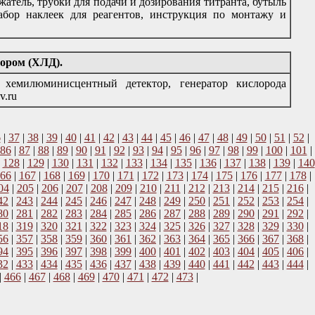
атель, трубки для подачи и дозирования титранта, бутыль
набор наклеек для реагентов, инструкция по монтажу и
тором (ХЛД).
, хемилюминисцентный детектор, генератор кислорода
v.ru
6
|
37
|
38
|
39
|
40
|
41
|
42
|
43
|
44
|
45
|
46
|
47
|
48
|
49
|
50
|
51
|
52
|
86
|
87
|
88
|
89
|
90
|
91
|
92
|
93
|
94
|
95
|
96
|
97
|
98
|
99
|
100
|
101
|
|
128
|
129
|
130
|
131
|
132
|
133
|
134
|
135
|
136
|
137
|
138
|
139
|
140
66
|
167
|
168
|
169
|
170
|
171
|
172
|
173
|
174
|
175
|
176
|
177
|
178
|
04
|
205
|
206
|
207
|
208
|
209
|
210
|
211
|
212
|
213
|
214
|
215
|
216
|
42
|
243
|
244
|
245
|
246
|
247
|
248
|
249
|
250
|
251
|
252
|
253
|
254
|
80
|
281
|
282
|
283
|
284
|
285
|
286
|
287
|
288
|
289
|
290
|
291
|
292
|
18
|
319
|
320
|
321
|
322
|
323
|
324
|
325
|
326
|
327
|
328
|
329
|
330
|
56
|
357
|
358
|
359
|
360
|
361
|
362
|
363
|
364
|
365
|
366
|
367
|
368
|
94
|
395
|
396
|
397
|
398
|
399
|
400
|
401
|
402
|
403
|
404
|
405
|
406
|
32
|
433
|
434
|
435
|
436
|
437
|
438
|
439
|
440
|
441
|
442
|
443
|
444
|
|
466
|
467
|
468
|
469
|
470
|
471
|
472
|
473
|