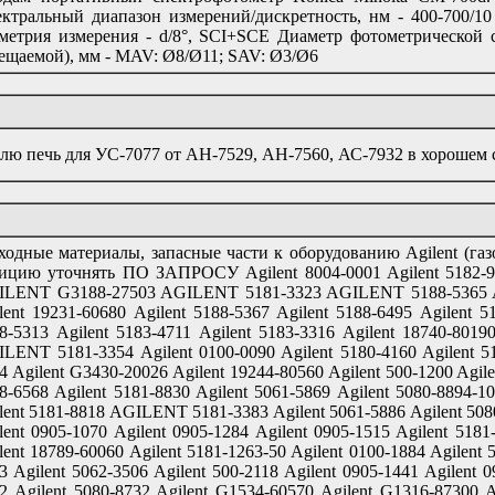
ктральный диапазон измерений/дискретность, нм - 400-700/10
метрия измерения - d/8°, SCI+SCE Диаметр фотометрической 
ещаемой), мм - MAV: Ø8/Ø11; SAV: Ø3/Ø6
лю печь для УС-7077 от АН-7529, АН-7560, АС-7932 в хорошем 
ходные материалы, запасные части к оборудованию Agilent (га
ицию уточнять ПО ЗАПРОСУ Agilent 8004-0001 Agilent 5182-965
LENT G3188-27503 AGILENT 5181-3323 AGILENT 5188-5365 Agil
lent 19231-60680 Agilent 5188-5367 Agilent 5188-6495 Agilent
8-5313 Agilent 5183-4711 Agilent 5183-3316 Agilent 18740-80190
LENT 5181-3354 Agilent 0100-0090 Agilent 5180-4160 Agilent 518
4 Agilent G3430-20026 Agilent 19244-80560 Agilent 500-1200 Agile
8-6568 Agilent 5181-8830 Agilent 5061-5869 Agilent 5080-8894-10
lent 5181-8818 AGILENT 5181-3383 Agilent 5061-5886 Agilent 5080
lent 0905-1070 Agilent 0905-1284 Agilent 0905-1515 Agilent 5181
lent 18789-60060 Agilent 5181-1263-50 Agilent 0100-1884 Agilent 
3 Agilent 5062-3506 Agilent 500-2118 Agilent 0905-1441 Agilent 0
2 Agilent 5080-8732 Agilent G1534-60570 Agilent G1316-87300 A