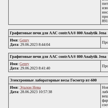
пит
изн
инс
про
891
Графитовые печи для ААС contrAA® 800 Analytik Jena
Имя
:
Genry
Про
Дата
: 29.06.2023 8:44:04
Графитовые печи для ААС contrAA® 800 Analytik Jena
Имя
:
Genry
Про
Дата
: 29.06.2023 8:41:40
Электронные лабораторные весы Госметр вт-600
Имя
:
Эталон Нева
Нов
Дата
: 28.06.2023 10:57:38
лаб
вещ
фар
соо