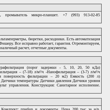
 промыватель микро-планшет. +7 (993) 913-02-85
льтамперметры, бюретки, расходники. Есть автоматизация
 Фишеру. Все исправно работает, гарантия. Отремонтируем,
наличный расчет, отчетные документы.
рафильтрация (порог задержки - 5, 10, 20, 50 кДа)
льтрация – (7-18) л/м²/ч -Нанофильтрация – (3-7) л/м²/ч
я поверхность фильтрации – 20 м2) Емкость (200 л)
с. Датчики температуры Датчики давления Датчики уровня
льт управления. Конструкция: Санитарное исполнение.
 Комлпект: прибор и документы. Цена 200 тыс за н/р.