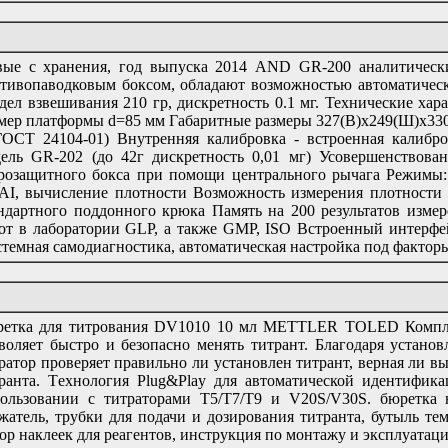
ые с хранения, год выпуска 2014 AND GR-200 аналитически
тивопаводковым боксом, обладают возможностью автоматическ
дел взвешивания 210 гр, дискретность 0.1 мг. Технические ха
мер платформы d=85 мм Габаритные размеры 327(В)x249(Ш)x330(
ГОСТ 24104-01) Внутренняя калибровка - встроенная калибр
ель GR-202 (до 42г дискретность 0,01 мг) Усовершенствова
розащитного бокса при помощи центрального рычага Режимы:
I, вычисление плотности Возможность измерения плотности
ндартного поддонного крюка Память на 200 результатов изм
от в лаборатории GLP, а также GMP, ISO Встроенный интерф
темная самодиагностика, автоматическая настройка под факторы
етка для титрования DV1010 10 мл METTLER TOLED Комплек
воляет быстро и безопасно менять титрант. Благодаря устан
ратор проверяет правильно ли установлен титрант, верная ли 
ранта. Tехнология Plug&Play для автоматической идентифика
ользовании с титраторами T5/T7/T9 и V20S/V30S. бюретка 
жатель, трубки для подачи и дозирования титранта, бутыль тем
ор наклеек для реагентов, инструкция по монтажу и эксплуатации