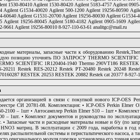
lent 1530-80410 Agilent 1530-80420 Agilent 5183-4757 Agilent 0905
4 Agilent G1534-40020 Agilent 500-1200 Agilent 19256-80590 Agile
4-60640 Agilent G1531-20700 Agilent 19256-80030 Agilent G1534-4
5 Agilent 19256-80045 Agilent 5180-4182 Agilent 0905-1609 Agile
2-9661 Agilent 19256-80010 8-927-110-63-61 analitgc@mail.ru
ходные материалы, запасные части к оборудованию Restek,The
ждую позицию уточнять ПО ЗАПРОСУ THERMO SCIENTIFIC 453
RMO SCIENTIFIC 1R120404-1940 Thermo 290VT186 RESTEK 2071
-20211 Restek RES-20212 Restek РТ-20480 Restek 20248 Restek
70160287 RESTEK 20253 RESTEK 20882 Restek cat 20377 8-927-11
а
дается организацией в связи с покупкой нового ICP-OES Pe
реестре СИ 20781-08. Комплектация: • ICP-OES Perkin Elmer 
0-2100 – 1шт • Автосамплер Perkin Elmer S10 – 1шт • Комплект п
.00 – 1шт. • Комплект документов и руководства по эксплуата
. • Запасные части и расходные материалы новые и б/у (по зап
HNO3 матриц. В эксплуатации с 2009 года, наработка в год н
елях распылительной системы и перистальтического насоса, а та
сто оригинального модуля горелки установлена его точная копи