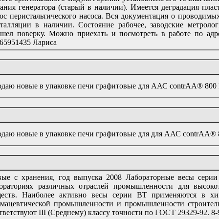
ания генератора (старый в наличии). Имеется деградация пла
ос перистальтического насоса. Вся документация о проводим
талляции в наличии. Состояние рабочее, заводские метролог
шел поверку. Можно приехать и посмотреть в работе по адре
65951435 Лариса
даю новые в упаковке печи графитовые для ААС contrAA® 800 D
даю новые в упаковке печи графитовые для для ААС contrAA® 8
ые с хранения, год выпуска 2008 Лабораторные весы серии
ораториях различных отраслей промышленности для высок
еств. Наиболее активно весы серии ВТ применяются в хи
мацевтической промышленности и промышленности строительн
тветствуют III (Среднему) классу точности по ГОСТ 29329-92. 8-9