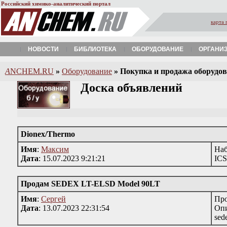
Российский химико-аналитический портал
карта 
НОВОСТИ
БИБЛИОТЕКА
ОБОРУДОВАНИЕ
ОРГАНИ
A
NCHEM.RU
»
Оборудование
»
Покупка и продажа оборудова
Доска объявлений
Dionex/Thermo
Имя
:
Максим
Наб
Дата
: 15.07.2023 9:21:21
ICS
Продам SEDEX LT-ELSD Model 90LT
Имя
:
Сергей
Про
Дата
: 13.07.2023 22:31:54
Опи
sed