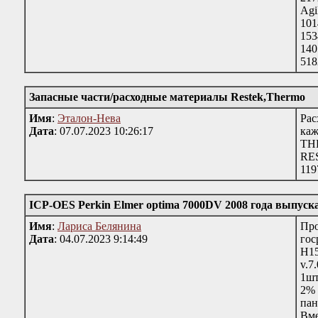
Agi
101
153
140
518
Запасные части/расходные материалы Restek,Thermo
Имя
:
Эталон-Нева
Рас
Дата
: 07.07.2023 10:26:17
ка
THE
RES
119
ICP-OES Perkin Elmer optima 7000DV 2008 года выпуск
Имя
:
Лариса Белянина
Про
Дата
: 04.07.2023 9:14:49
гос
H15
v.7
1шт
2% 
пан
Вме