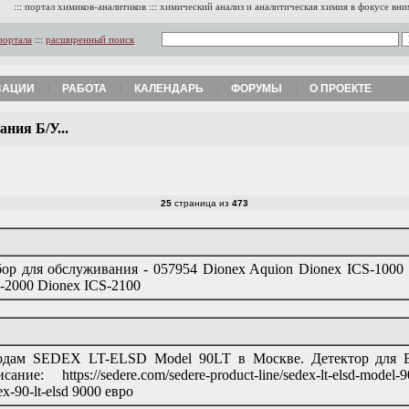
:::
портал химиков-аналитиков
:::
химический анализ и аналитическая химия в фокусе вн
портала
:::
расширенный поиск
ЗАЦИИ
РАБОТА
КАЛЕНДАРЬ
ФОРУМЫ
О ПРОЕКТЕ
ния Б/У...
25
страница из
473
ор для обслуживания - 057954 Dionex Aquion Dionex ICS-1000 
-2000 Dionex ICS-2100
дам SEDEX LT-ELSD Model 90LT в Москве. Детектор для В
сание: https://sedere.com/sedere-product-line/sedex-lt-elsd-model-9
ex-90-lt-elsd 9000 евро