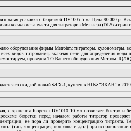
вскрытая упаковка с бюреткой DV1005 5 мл Цена 90.000 р. Вск
ичии кое-какие запчасти для титраторов Меттлера (DL5x-серии и
даю оборудование фирмы Metrohm: титраторы, кулонометры, во
 всех видов титрования, включая печи для определения воды 
емонтируем, проведем ТО Вашего оборудования Метром. IQ/OQ.
дается со скидкой новый ФГХ-1, куплен в НПФ "ЭКАН" в 2019г
ая, с хранения Бюретка DV1010 10 мл позволяет быстро и бе
росхеме бюретки перед началом работы титратор проверяет
центрации, не пора ли проверить концентрацию титранта. T
ранта (тип, концентрация, поправка и дата) при использовании