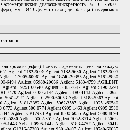
 Фотометрический диапазон/дискретность, % - 0-175/0,01
сферы, мм - Ø40 Диаметр площади образца (измеряемой/
состоянии
зовая хроматография) Новые, с хранения. Цены на каждую
1 Agilent 5182-9606 Agilent 5182-9636 Agilent 5182-9605
ent G7005-60061 Agilent 18740-20885 Agilent 5181-8830
 5190-6494 Agilent 05988-20066 Agilent 5183-4759 AGILENT
 Agilent 19251-60540 Agilent 5183-4647 Agilent 5190-2293
1-7479 Agilent 0100-2144 Agilent 5180-4143 Agilent 5062-
nt 5041-2171 Agilent G2590-60053 Agilent 5188-5363 Agilent
0 Agilent 5181-3382 Agilent 5062-3587 Agilent 19251-60540
-8773 Agilent 580-8774 Agilent 0905-1463 Agilent 0905-2580
-3344 Agilent CP17973 Agilent 8500-6035 Agilent 5080-8894
5061-5886 Agilent 5062-3512 Agilent 5062-3514 Agilent 5062-
905-1443 Agilent 0905-1442 Agilent 5183-4757 Agilent 5041-
gilent G1316-87303 Agilent 9301-0407 Agilent 18740-60835