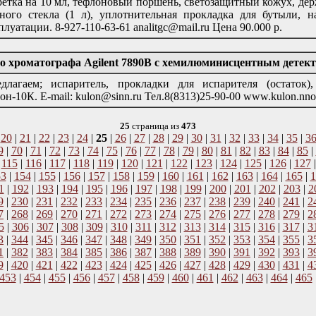
етка на 10 мл, тефлоновый поршень, светозащитный кожух, держ
ного стекла (1 л), уплотнительная прокладка для бутыли, 
плуатации. 8-927-110-63-61 analitgc@mail.ru Цена 90.000 р.
ого хроматографа Agilent 7890В с хемилюминисцентным детек
длагаем; испаритель, прокладки для испарителя (остаток)
он-10К. E-mail: kulon@sinn.ru Тел.8(8313)25-90-00 www.kulon.nno
25
страница из
473
|
20
|
21
|
22
|
23
|
24
|
25
|
26
|
27
|
28
|
29
|
30
|
31
|
32
|
33
|
34
|
35
|
3
9
|
70
|
71
|
72
|
73
|
74
|
75
|
76
|
77
|
78
|
79
|
80
|
81
|
82
|
83
|
84
|
85
|
|
115
|
116
|
117
|
118
|
119
|
120
|
121
|
122
|
123
|
124
|
125
|
126
|
127
53
|
154
|
155
|
156
|
157
|
158
|
159
|
160
|
161
|
162
|
163
|
164
|
165
|
1
1
|
192
|
193
|
194
|
195
|
196
|
197
|
198
|
199
|
200
|
201
|
202
|
203
|
2
9
|
230
|
231
|
232
|
233
|
234
|
235
|
236
|
237
|
238
|
239
|
240
|
241
|
2
7
|
268
|
269
|
270
|
271
|
272
|
273
|
274
|
275
|
276
|
277
|
278
|
279
|
2
5
|
306
|
307
|
308
|
309
|
310
|
311
|
312
|
313
|
314
|
315
|
316
|
317
|
3
3
|
344
|
345
|
346
|
347
|
348
|
349
|
350
|
351
|
352
|
353
|
354
|
355
|
3
1
|
382
|
383
|
384
|
385
|
386
|
387
|
388
|
389
|
390
|
391
|
392
|
393
|
3
9
|
420
|
421
|
422
|
423
|
424
|
425
|
426
|
427
|
428
|
429
|
430
|
431
|
4
453
|
454
|
455
|
456
|
457
|
458
|
459
|
460
|
461
|
462
|
463
|
464
|
465