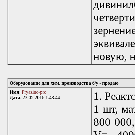
дивин
четвер
зернен
эквивале
новую, н
Оборудование для хим. производства б/у - продаю
Имя
:
Fryazino-pro
1. Реакт
Дата
: 23.05.2016 1:48:44
1 шт, ма
800 000
V= 400