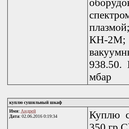
обору
спектро
плазмой
КН-2М;
вакуум
938.50.
мбар
куплю сушильный шкаф
Имя
:
Андрей
Куплю с
Дата
: 02.06.2016 0:19:34
350 гр.С