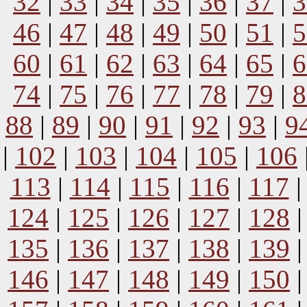
32
|
33
|
34
|
35
|
36
|
37
|
3
46
|
47
|
48
|
49
|
50
|
51
|
5
60
|
61
|
62
|
63
|
64
|
65
|
6
74
|
75
|
76
|
77
|
78
|
79
|
8
88
|
89
|
90
|
91
|
92
|
93
|
9
|
102
|
103
|
104
|
105
|
106
113
|
114
|
115
|
116
|
117
124
|
125
|
126
|
127
|
128
135
|
136
|
137
|
138
|
139
146
|
147
|
148
|
149
|
150