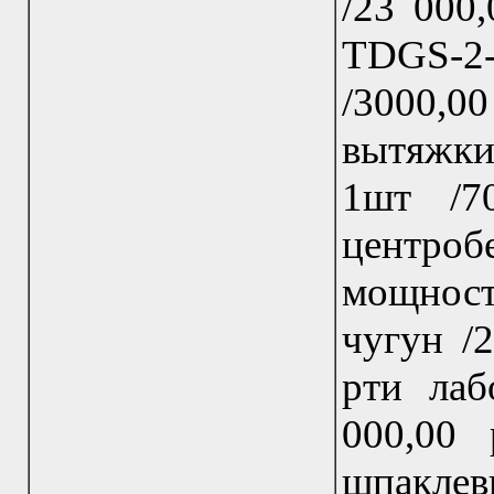
/23 000,
TDGS-2-3
/3000,
вытяжки
1шт /7
центроб
мощност
чугун /
рти лаб
000,00 
шпаклев