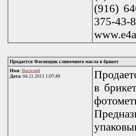
(916) 64
375-43
www.e4a
Продается Фасовщик сливочного масла в брикет
Имя
:
Василий
Продает
Дата
: 04.11.2015 1:07:49
в брике
фотоме
Предна
упаков