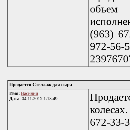
объем 
исполне
(963) 67
972-56
23976707
Продается Стеллаж для сыра
Имя
:
Василий
Продае
Дата
: 04.11.2015 1:18:49
колесах.
672-33-3