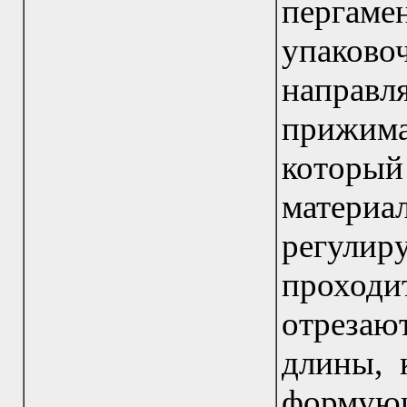
пергаме
упаков
направ
прижим
который
матер
регули
проход
отреза
длины, 
форм