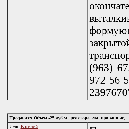
окончат
выталки
формующ
закрытой
транспор
(963) 67
972-56
23976707
Продаются Объем -25 куб.м., реактора эмалированные,
Имя
:
Василий