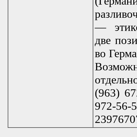
(Герман
разливо
— этике
две пози
во Герм
Возмо
отдельн
(963) 67
972-56
23976707