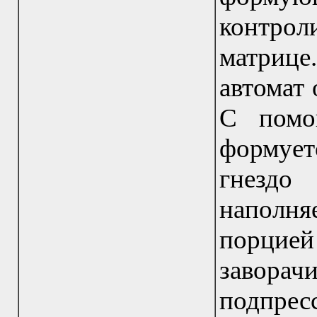
контрол
матрице
автомат 
С помо
формует
гнездо
наполн
порцие
завора
подпре