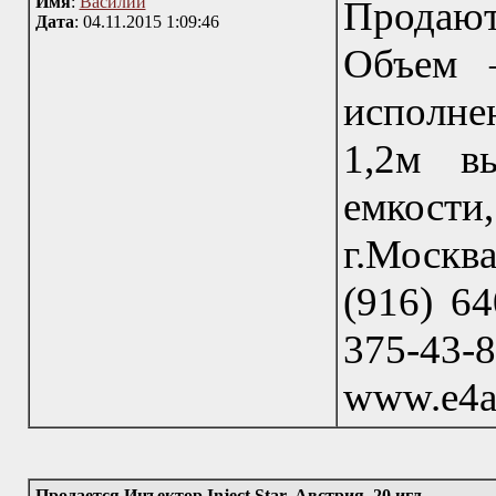
Имя
:
Василий
Продаю
Дата
: 04.11.2015 1:09:46
Объем —
исполне
1,2м в
емкост
г.Москв
(916) 64
375-43
www.e4a
Продается Инъектор Inject Star, Австрия, 20 игл.