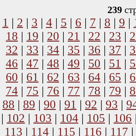
239
ст
1
|
2
|
3
|
4
|
5
|
6
|
7
|
8
|
9
|
18
|
19
|
20
|
21
|
22
|
23
|
2
32
|
33
|
34
|
35
|
36
|
37
|
3
46
|
47
|
48
|
49
|
50
|
51
|
5
60
|
61
|
62
|
63
|
64
|
65
|
6
74
|
75
|
76
|
77
|
78
|
79
|
8
88
|
89
|
90
|
91
|
92
|
93
|
9
|
102
|
103
|
104
|
105
|
106
113
|
114
|
115
|
116
|
117