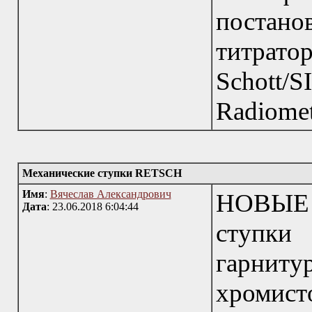
постано
титрато
Schott/S
Radiomet
Механические ступки RETSCH
Имя
:
Вячеслав Александрович
НОВЫЕ 
Дата
: 23.06.2018 6:04:44
ступки
гарниту
хромисто