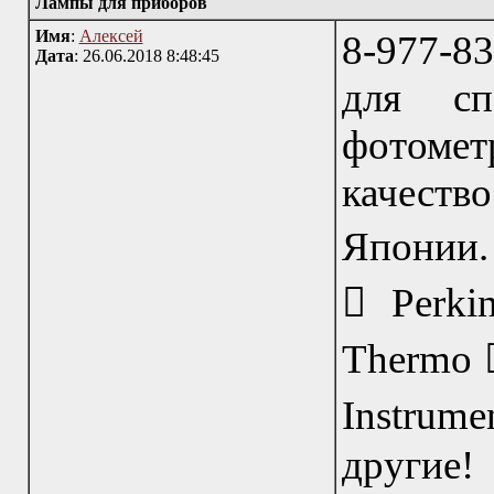
Лампы для приборов
Имя
:
Алексей
8-977-8
Дата
: 26.06.2018 8:48:45
для спе
фотомет
качест
Японии. 
 Perki
Thermo 
Instrume
другие!