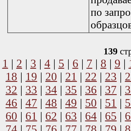
по запр
образцо
139
ст
1
|
2
|
3
|
4
|
5
|
6
|
7
|
8
|
9
|
18
|
19
|
20
|
21
|
22
|
23
|
2
32
|
33
|
34
|
35
|
36
|
37
|
3
46
|
47
|
48
|
49
|
50
|
51
|
5
60
|
61
|
62
|
63
|
64
|
65
|
6
74
|
75
|
76
|
77
|
78
|
79
|
8