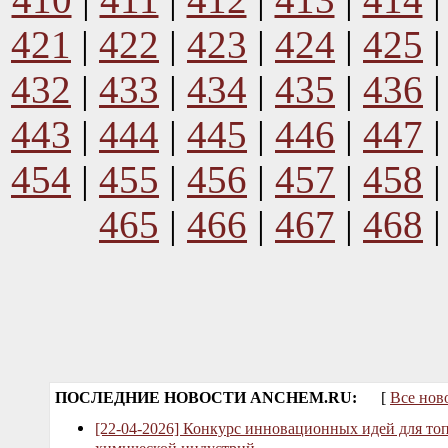
421
|
422
|
423
|
424
|
425
432
|
433
|
434
|
435
|
436
443
|
444
|
445
|
446
|
447
454
|
455
|
456
|
457
|
458
465
|
466
|
467
|
468
ПОСЛЕДНИЕ НОВОСТИ ANCHEM.RU:
[
Все нов
[22-04-2026] Конкурс инновационных идей для то