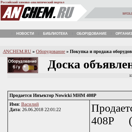
Российский химико-аналитический портал
карта 
НОВОСТИ
БИБЛИОТЕКА
ОБОРУДОВАНИЕ
ОРГАНИ
A
NCHEM.RU
»
Оборудование
»
Покупка и продажа оборудова
Доска объявле
1
Продается Инъектор Nowicki МНМ 408P
Имя
:
Василий
Продае
Дата
: 26.06.2018 22:01:22
408P (