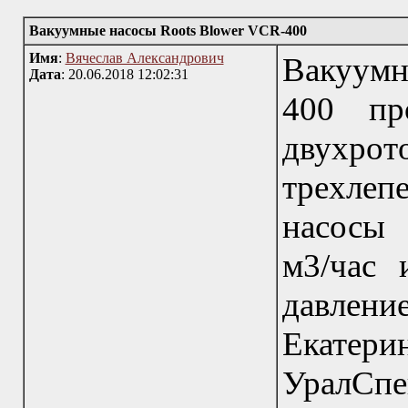
Вакуумные насосы Roots Blower VCR-400
Имя
:
Вячеслав Александрович
Вакуумн
Дата
: 20.06.2018 12:02:31
400 пр
двух
трехле
насосы 
м3/час 
давлен
Ека
УралСпе