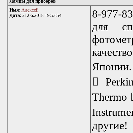
Лампы для приборов
Имя
:
Алексей
8-977-8
Дата
: 21.06.2018 19:53:54
для спе
фотомет
качест
Японии. 
 Perki
Thermo 
Instrume
другие!