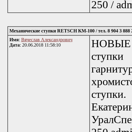
250 / adm
Механические ступки RETSCH KM-100 / тел. 8 904 3 888 
Имя
:
Вячеслав Александрович
НОВЫЕ 
Дата
: 20.06.2018 11:58:10
ступки
гарниту
хромисто
ступки
Ека
УралСпе