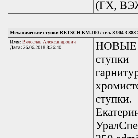
(ГХ, ВЭЖ
Механические ступки RETSCH KM-100 / тел. 8 904 3 888 
Имя
:
Вячеслав Александрович
НОВЫЕ 
Дата
: 26.06.2018 8:26:40
ступки
гарниту
хромисто
ступки
Ека
УралСпе