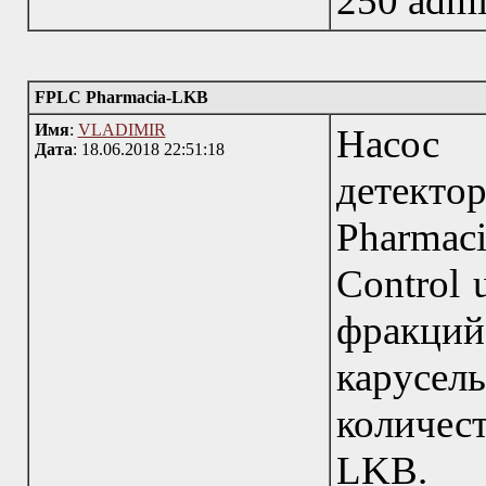
250 admin
FPLC Pharmacia-LKB
Имя
:
VLADIMIR
Насос 
Дата
: 18.06.2018 22:51:18
детект
Pharmac
Control 
фракци
карусел
количес
LKB.