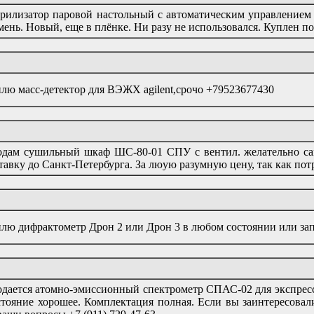
рилизатор паровой настольный с автоматическим управлением 
ень. Новый, еще в плёнке. Ни разу не использовался. Куплен по
лю масс-детектор для ВЭЖХ agilent,срочо +79523677430
дам сушильный шкаф ШС-80-01 СПУ с вентил. желательно сам
тавку до Санкт-Петербурга. За люую разумную цену, так как пот
лю дифрактометр Дрон 2 или Дрон 3 в любом состоянии или за
дается атомно-эмиссионный спектрометр СПАС-02 для экспресс
тояние хорошее. Комплектация полная. Если вы заинтересовал