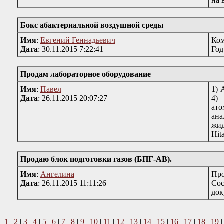
на 
Бокс абактериальной воздушной среды
Имя
:
Евгений Геннадьевич
Ком
Дата
: 30.11.2015 7:22:41
Год
Продам лабораторное оборудование
Имя
:
Павел
1) 
Дата
: 26.11.2015 20:07:27
4)
ато
ана
жид
Hit
Продаю блок подготовки газов (БПГ-АВ).
Имя
:
Ангелина
Про
Дата
: 26.11.2015 11:11:26
Сос
док
1
|
2
|
3
|
4
|
5
|
6
|
7
|
8
|
9
|
10
|
11
|
12
|
13
|
14
|
15
|
16
|
17
|
18
|
19