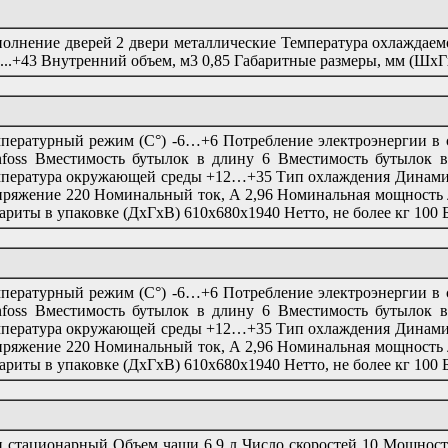
олнение дверей 2 двери металлические Температура охлаждаемо
...+43 Внутренний объем, м3 0,85 Габаритные размеры, мм (Шх
пературный режим (C°) -6…+6 Потребление электроэнергии в су
foss Вместимость бутылок в длину 6 Вместимость бутылок в
пература окружающей среды +12…+35 Тип охлаждения Динамич
ряжение 220 Номинальный ток, A 2,96 Номинальная мощность л
ариты в упаковке (ДхГхВ) 610х680х1940 Нетто, не более кг 100 Б
пературный режим (C°) -6…+6 Потребление электроэнергии в су
foss Вместимость бутылок в длину 6 Вместимость бутылок в
пература окружающей среды +12…+35 Тип охлаждения Динамич
ряжение 220 Номинальный ток, A 2,96 Номинальная мощность л
ариты в упаковке (ДхГхВ) 610х680х1940 Нетто, не более кг 100 Б
 стационарный Объем чаши 6.9 л Число скоростей 10 Мощност