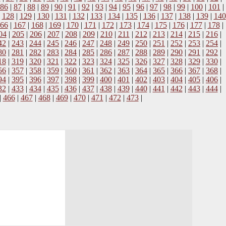
86
|
87
|
88
|
89
|
90
|
91
|
92
|
93
|
94
|
95
|
96
|
97
|
98
|
99
|
100
|
101
|
|
128
|
129
|
130
|
131
|
132
|
133
|
134
|
135
|
136
|
137
|
138
|
139
|
140
66
|
167
|
168
|
169
|
170
|
171
|
172
|
173
|
174
|
175
|
176
|
177
|
178
|
04
|
205
|
206
|
207
|
208
|
209
|
210
|
211
|
212
|
213
|
214
|
215
|
216
|
42
|
243
|
244
|
245
|
246
|
247
|
248
|
249
|
250
|
251
|
252
|
253
|
254
|
80
|
281
|
282
|
283
|
284
|
285
|
286
|
287
|
288
|
289
|
290
|
291
|
292
|
18
|
319
|
320
|
321
|
322
|
323
|
324
|
325
|
326
|
327
|
328
|
329
|
330
|
56
|
357
|
358
|
359
|
360
|
361
|
362
|
363
|
364
|
365
|
366
|
367
|
368
|
94
|
395
|
396
|
397
|
398
|
399
|
400
|
401
|
402
|
403
|
404
|
405
|
406
|
32
|
433
|
434
|
435
|
436
|
437
|
438
|
439
|
440
|
441
|
442
|
443
|
444
|
|
466
|
467
|
468
|
469
|
470
|
471
|
472
|
473
|