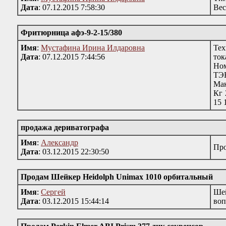
Дата
: 07.12.2015 7:58:30
Вес
Фритюрница афэ-9-2-15/380
Имя
:
Мустафина Ирина Илдаровна
Тех
Дата
: 07.12.2015 7:44:56
ток
Ном
ТЭ
Мак
Кг 
15 
продажа дериватографа
Имя
:
Александр
Про
Дата
: 03.12.2015 22:30:50
Продам Шейкер Heidolph Unimax 1010 орбитальный
Имя
:
Сергей
Шей
Дата
: 03.12.2015 15:44:14
воп