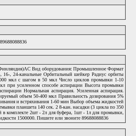
 89688088836
 (Финляндия)AC Вид оборудования: Промышленное Формат
, 16-, 24-канальные Орбитальный шейкер Радиус орбиты
000 мкл с шагом в 50 мкл Число циклов промывки 1-10
мкл при усиленном способе аспирации Высота промывки
аспирации Нормальная аспирация. Усиленная аспирация.
ируемый объем 50-400 мкл Правильность дозирования 5%
чивания и встряхивания 1-60 мин Выбор объема жидкостей
мывки планшета 140 сек. 2 8-кан. насадки (3 цикла по 350
й в комплекте 2шт - 2л для буфера, 1шт - 1л для промывки,
жидкости 1500000. Пишите или звоните 89688088836