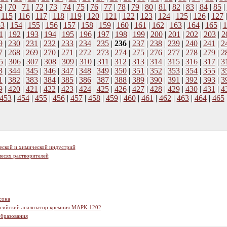
9
|
70
|
71
|
72
|
73
|
74
|
75
|
76
|
77
|
78
|
79
|
80
|
81
|
82
|
83
|
84
|
85
|
|
115
|
116
|
117
|
118
|
119
|
120
|
121
|
122
|
123
|
124
|
125
|
126
|
127
53
|
154
|
155
|
156
|
157
|
158
|
159
|
160
|
161
|
162
|
163
|
164
|
165
|
1
1
|
192
|
193
|
194
|
195
|
196
|
197
|
198
|
199
|
200
|
201
|
202
|
203
|
2
9
|
230
|
231
|
232
|
233
|
234
|
235
|
236
|
237
|
238
|
239
|
240
|
241
|
2
7
|
268
|
269
|
270
|
271
|
272
|
273
|
274
|
275
|
276
|
277
|
278
|
279
|
2
5
|
306
|
307
|
308
|
309
|
310
|
311
|
312
|
313
|
314
|
315
|
316
|
317
|
3
3
|
344
|
345
|
346
|
347
|
348
|
349
|
350
|
351
|
352
|
353
|
354
|
355
|
3
1
|
382
|
383
|
384
|
385
|
386
|
387
|
388
|
389
|
390
|
391
|
392
|
393
|
3
9
|
420
|
421
|
422
|
423
|
424
|
425
|
426
|
427
|
428
|
429
|
430
|
431
|
4
453
|
454
|
455
|
456
|
457
|
458
|
459
|
460
|
461
|
462
|
463
|
464
|
465
еской и химической индустрий
есях растворителей
сона
ссийский анализатор кремния МАРК-1202
образования