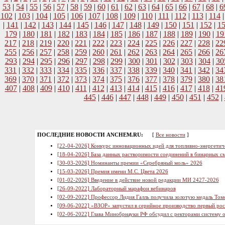
53
|
54
|
55
|
56
|
57
|
58
|
59
|
60
|
61
|
62
|
63
|
64
|
65
|
66
|
67
|
68
|
6
102
|
103
|
104
|
105
|
106
|
107
|
108
|
109
|
110
|
111
|
112
|
113
|
114
|
141
|
142
|
143
|
144
|
145
|
146
|
147
|
148
|
149
|
150
|
151
|
152
|
1
179
|
180
|
181
|
182
|
183
|
184
|
185
|
186
|
187
|
188
|
189
|
190
|
19
217
|
218
|
219
|
220
|
221
|
222
|
223
|
224
|
225
|
226
|
227
|
228
|
22
255
|
256
|
257
|
258
|
259
|
260
|
261
|
262
|
263
|
264
|
265
|
266
|
26
293
|
294
|
295
|
296
|
297
|
298
|
299
|
300
|
301
|
302
|
303
|
304
|
30
331
|
332
|
333
|
334
|
335
|
336
|
337
|
338
|
339
|
340
|
341
|
342
|
34
369
|
370
|
371
|
372
|
373
|
374
|
375
|
376
|
377
|
378
|
379
|
380
|
38
407
|
408
|
409
|
410
|
411
|
412
|
413
|
414
|
415
|
416
|
417
|
418
|
41
445
|
446
|
447
|
448
|
449
|
450
|
451
|
452
|
ПОСЛЕДНИЕ НОВОСТИ ANCHEM.RU:
[
Все новости
]
[22-04-2026] Конкурс инновационных идей для топливно-энергетич
[18-04-2026] База данных растворимости соединений в бинарных см
[30-03-2026] Номинанты премии «Серебряный моль» 2026
[15-03-2026] Премия имени М.С. Цвета 2026
[01-02-2026] Введение в действие новой редакции МИ 2427-2026
[26-09-2022] Лабораторный марафон вебинаров
[02-09-2022] Профессор Лидия Галль получила золотую медаль Том
[09-06-2022] «ВЗОР» запустил в серийное производство первый ро
[02-06-2022] Глава Минобрнауки РФ обсудил с ректорами систему 