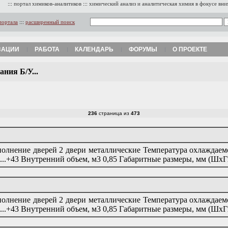
:::
портал химиков-аналитиков
:::
химический анализ и аналитическая химия в фокусе вн
портала
:::
расширенный поиск
ЗАЦИИ
РАБОТА
КАЛЕНДАРЬ
ФОРУМЫ
О ПРОЕКТЕ
ния Б/У...
236
страница из
473
олнение дверей 2 двери металлические Температура охлаждаемо
...+43 Внутренний объем, м3 0,85 Габаритные размеры, мм (Шх
олнение дверей 2 двери металлические Температура охлаждаемо
...+43 Внутренний объем, м3 0,85 Габаритные размеры, мм (Шх