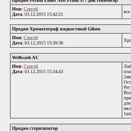
Продам Perkin Elmer ABI Prism 377 днк секвенсор
Имя
:
Сергей
все
Дата
: 03.12.2015 15:42:21
Продам Хроматограф жидкостный Gilson
Имя
:
Сергей
Хро
Дата
: 03.12.2015 15:39:30
Wellwash AC
Имя
:
Сергей
Лаб
Дата
: 03.12.2015 15:34:43
пла
2мм
Ост
Рег
Воз
при
для
мкл
1шт
Продам стерилизатор