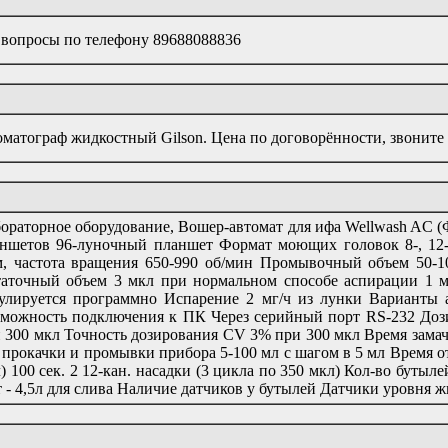
 вопросы по телефону 89688088836
матограф жидкостный Gilson. Цена по договорённости, звоните
ораторное оборудование, Вошер-автомат для ифа Wellwash AC
ншетов 96-луночный планшет Формат моющих головок 8-, 12-
, частота вращения 650-990 об/мин Промывочный объем 50-1
аточный объем 3 мкл при нормальном способе аспирации 1 
улируется программно Испарение 2 мг/ч из лунки Варианты 
можность подключения к ПК Через серийный порт RS-232 Доз
 300 мкл Точность дозирования CV 3% при 300 мкл Время зама
 прокачки и промывки прибора 5-100 мл с шагом в 5 мл Время от
) 100 сек. 2 12-кан. насадки (3 цикла по 350 мкл) Кол-во бутыле
 - 4,5л для слива Наличие датчиков у бутылей Датчики уровня 