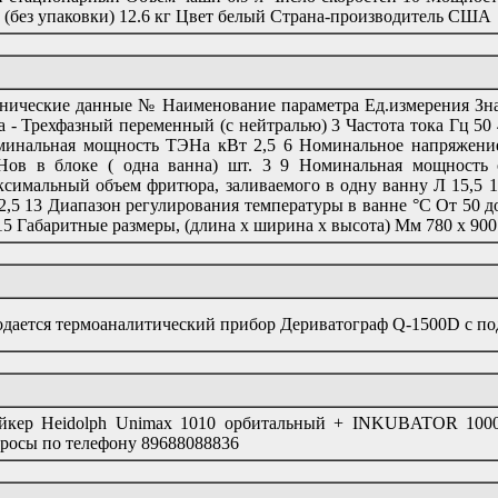
 (без упаковки) 12.6 кг Цвет белый Страна-производитель США
нические данные № Наименование параметра Ед.измерения Зна
а - Трехфазный переменный (с нейтралью) 3 Частота тока Гц 50
инальная мощность ТЭНа кВт 2,5 6 Номинальное напряжение
Нов в блоке ( одна ванна) шт. 3 9 Номинальная мощность
симальный объем фритюра, заливаемого в одну ванну Л 15,5 12
2,5 13 Диапазон регулирования температуры в ванне °С От 50 д
15 Габаритные размеры, (длина х ширина х высота) Мм 780 х 900
дается термоаналитический прибор Дериватограф Q-1500D с п
кер Heidolph Unimax 1010 орбитальный + INKUBATOR 1000, 
росы по телефону 89688088836