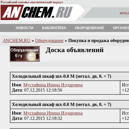
Российский химико-аналитический портал
карта 
НОВОСТИ
БИБЛИОТЕКА
ОБОРУДОВАНИЕ
ОРГАНИ
A
NCHEM.RU
»
Оборудование
»
Покупка и продажа оборудова
Доска объявлений
Холодильный шкаф шх-0.8 М (метал. дв, 0. + 7)
Имя
:
Мустафина Ирина Илдаровна
Исп
Дата
: 07.12.2015 12:18:56
+12
Холодильный шкаф шх-0.8 М (метал. дв, 0. + 7)
Имя
:
Мустафина Ирина Илдаровна
Исп
Дата
: 07.12.2015 12:18:32
+12