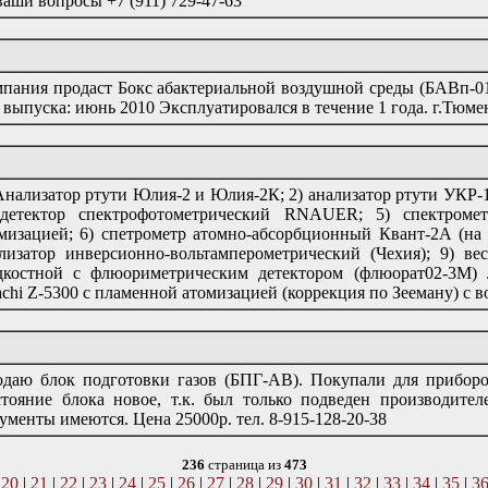
ваши вопросы +7 (911) 729-47-63
пания продаст Бокс абактериальной воздушной среды (БАВп-01-"
 выпуска: июнь 2010 Эксплуатировался в течение 1 года. г.Тюме
Анализатор ртути Юлия-2 и Юлия-2К; 2) анализатор ртути УКР
 детектор спектрофотометрический RNAUER; 5) спектроме
мизацией; 6) спетрометр атомно-абсорбционный Квант-2А (на 
лизатор инверсионно-вольтамперометрический (Чехия); 9) ве
костной с флюориметрическим детектором (флюорат02-3М) 
achi Z-5300 с пламенной атомизацией (коррекция по Зееману) с 
даю блок подготовки газов (БПГ-АВ). Покупали для прибо
тояние блока новое, т.к. был только подведен производител
ументы имеются. Цена 25000р. тел. 8-915-128-20-38
236
страница из
473
|
20
|
21
|
22
|
23
|
24
|
25
|
26
|
27
|
28
|
29
|
30
|
31
|
32
|
33
|
34
|
35
|
3