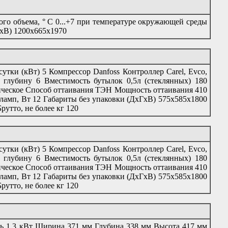
го объема, ° С 0...+7 при температуре окружающей среды
ГхВ) 1200х665х1970
тки (кВт) 5 Компрессор Danfoss Контроллер Carel, Evco,
 глубину 6 Вместимость бутылок 0,5л (стеклянных) 180
еское Способ оттаивания ТЭН Мощность оттаивания 410
амп, Вт 12 Габариты без упаковки (ДхГхВ) 575х585х1800
рутто, не более кг 120
тки (кВт) 5 Компрессор Danfoss Контроллер Carel, Evco,
 глубину 6 Вместимость бутылок 0,5л (стеклянных) 180
еское Способ оттаивания ТЭН Мощность оттаивания 410
амп, Вт 12 Габариты без упаковки (ДхГхВ) 575х585х1800
рутто, не более кг 120
ь 1.3 кВт Ширина 371 мм Глубина 338 мм Высота 417 мм