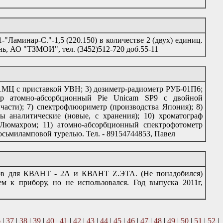
Ламинар-С."-1,5 (220.150) в количестве 2 (двух) единиц.
нь, АО "ТЗМОИ", тел. (3452)512-720 доб.55-11
-1МЦ с приставкой УВН; 3) дозиметр-радиометр РУБ-01П6;
тр атомно-абсорбционный Pie Unicam SP9 с двойной
части); 7) спектрофлюориметр (производства Япония); 8)
сы аналитические (новые, с хранения); 10) хроматограф
Люмахром; 11) атомно-абсорбционный спектрофотометр
восьмиламповой турелью. Тел. - 89154744853, Павел
ров для КВАНТ - 2А и КВАНТ Z.ЭТА. (Не понадобился)
ем к прибору, но не использовался. Год выпуска 2011г,
6
|
37
|
38
|
39
|
40
|
41
|
42
|
43
|
44
|
45
|
46
|
47
|
48
|
49
|
50
|
51
|
52
|