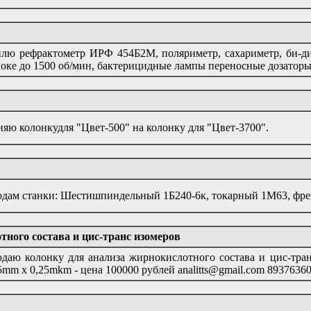
лю рефрактометр ИРФ 454Б2М, поляриметр, сахариметр, би-ди
оке до 1500 об/мин, бактерицидные лампы переносные дозатор
яю колонкудля "Цвет-500" на колонку для "Цвет-3700".
дам станки: Шестишпиндельный 1Б240-6к, токарный 1М63, фре
ного состава и цис-транс изомеров
даю колонку для анализа жирнокислотного состава и цис-тра
5mm x 0,25mkm - цена 100000 рублей analitts@gmail.com 8937636