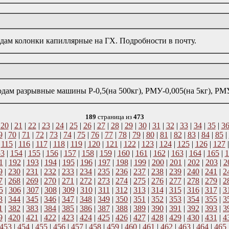
дам колонки капиллярные на ГХ. Подробности в почту.
дам разрывные машины Р-0,5(на 500кг), РМУ-0,005(на 5кг), РМУ
189
страница из
473
|
20
|
21
|
22
|
23
|
24
|
25
|
26
|
27
|
28
|
29
|
30
|
31
|
32
|
33
|
34
|
35
|
3
9
|
70
|
71
|
72
|
73
|
74
|
75
|
76
|
77
|
78
|
79
|
80
|
81
|
82
|
83
|
84
|
85
|
|
115
|
116
|
117
|
118
|
119
|
120
|
121
|
122
|
123
|
124
|
125
|
126
|
127
53
|
154
|
155
|
156
|
157
|
158
|
159
|
160
|
161
|
162
|
163
|
164
|
165
|
1
1
|
192
|
193
|
194
|
195
|
196
|
197
|
198
|
199
|
200
|
201
|
202
|
203
|
2
9
|
230
|
231
|
232
|
233
|
234
|
235
|
236
|
237
|
238
|
239
|
240
|
241
|
2
7
|
268
|
269
|
270
|
271
|
272
|
273
|
274
|
275
|
276
|
277
|
278
|
279
|
2
5
|
306
|
307
|
308
|
309
|
310
|
311
|
312
|
313
|
314
|
315
|
316
|
317
|
3
3
|
344
|
345
|
346
|
347
|
348
|
349
|
350
|
351
|
352
|
353
|
354
|
355
|
3
1
|
382
|
383
|
384
|
385
|
386
|
387
|
388
|
389
|
390
|
391
|
392
|
393
|
3
9
|
420
|
421
|
422
|
423
|
424
|
425
|
426
|
427
|
428
|
429
|
430
|
431
|
4
453
|
454
|
455
|
456
|
457
|
458
|
459
|
460
|
461
|
462
|
463
|
464
|
465