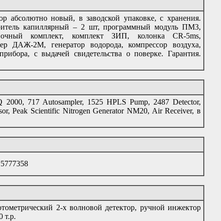
ор абсолютно новый, в заводской упаковке, с хранения.
аритель капиллярный – 2 шт, программный модуль ПМ3,
вочный комплект, комплект ЗИП, колонка CR-5ms,
ер ДАЖ-2М, генератор водорода, компрессор воздуха,
прибора, с выдачей свидетельства о поверке. Гарантия.
2000, 717 Autosampler, 1525 HPLS Pump, 2487 Detector,
 Peak Scientific Nitrogen Generator NM20, Air Receiver, в
 5777358
отометрический 2-х волновой детектор, ручной инжектор
 т.р.