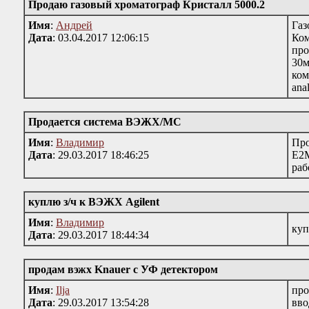
Продаю газовый хроматограф Кристалл 5000.2
Имя
:
Андрей
Газ
Дата
: 03.04.2017 12:06:15
Ком
пр
30м
ком
ana
Продается система ВЭЖХ/МС
Имя
:
Владимир
Про
Дата
: 29.03.2017 18:46:25
Е2M
раб
куплю з/ч к ВЭЖХ Agilent
Имя
:
Владимир
куп
Дата
: 29.03.2017 18:44:34
продам вэжх Knauer с УФ детектором
Имя
:
Ilja
про
Дата
: 29.03.2017 13:54:28
вво