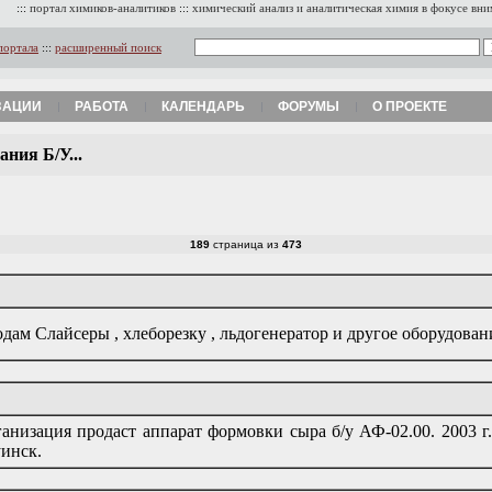
:::
портал химиков-аналитиков
:::
химический анализ и аналитическая химия в фокусе вн
портала
:::
расширенный поиск
ЗАЦИИ
РАБОТА
КАЛЕНДАРЬ
ФОРУМЫ
О ПРОЕКТЕ
ния Б/У...
189
страница из
473
дам Слайсеры , хлеборезку , льдогенератор и другое оборудован
анизация продаст аппарат формовки сыра б/у АФ-02.00. 2003 г
уинск.