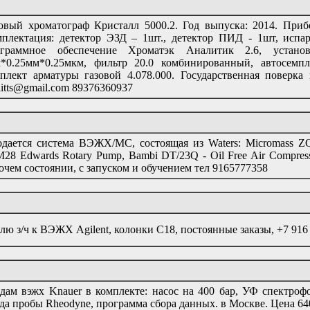
овый хроматограф Кристалл 5000.2. Год выпуска: 2014. Приб
плектация: детектор ЭЗД – 1шт., детектор ПИД - 1шт, исп
ограммное обеспечение Хроматэк Аналитик 2.6, устано
*0.25мм*0.25мкм, фильтр 20.0 комбинированный, автосемпл
плект арматуры газовой 4.078.000. Государственная поверка 
litts@gmail.com 89376360937
дается система ВЭЖХ/МС, состоящая из Waters: Micromass ZQ 
28 Edwards Rotary Pump, Bambi DT/23Q - Oil Free Air Compressor,
очем состоянии, с запуском и обучением тел 9165777358
лю з/ч к ВЭЖХ Agilent, колонки С18, постоянные заказы, +7 916
дам вэжх Knauer в комплекте: насос на 400 бар, УФ спектроф
да пробы Rheodyne, программа сбора данных. в Москве. Цена 640