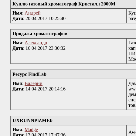
Куплю газовый хроматограф Кристалл 2000М
Имя
:
Андрей
Куп
Дата
: 20.04.2017 10:25:40
раз
Продажа хроматографов
Имя
:
Александр
Газ
Дата
: 16.04.2017 23:30:32
кап
ПИД
Мос
Ресурс FindLab
Имя
:
Валерий
Да
Дата
: 14.04.2017 20:14:16
www
дем
спе
тов
UXRUNNPlZMEb
Имя
:
Madge
Awe
Дата
: 13.04.2017 17:47:36