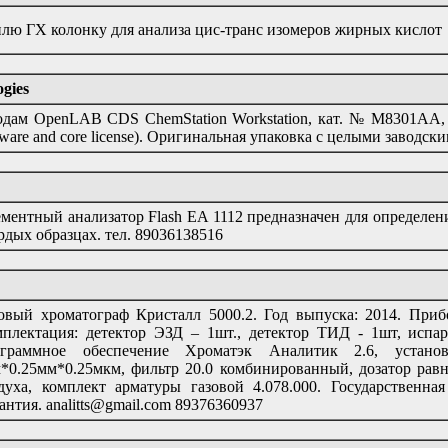
лю ГХ колонку для анализа цис-транс изомеров жирных кислот
gies
дам OpenLAB CDS ChemStation Workstation, кат. № M8301AA, Agi
tware and core license). Оригинальная упаковка с целыми заводск
ментный анализатор Flash EA 1112 предназначен для определени
рдых образцах. тел. 89036138516
овый хроматограф Кристалл 5000.2. Год выпуска: 2014. Приб
плектация: детектор ЭЗД – 1шт., детектор ТИД - 1шт, исп
ограммное обеспечение Хроматэк Аналитик 2.6, устано
*0.25мм*0.25мкм, фильтр 20.0 комбинированный, дозатор рав
духа, комплект арматуры газовой 4.078.000. Государственна
антия. analitts@gmail.com 89376360937