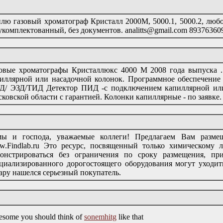
лю газовый хроматограф Кристалл 2000М, 5000.1, 5000.2, люб
укомплектованный, без документов. analitts@gmail.com 89376360
овые хроматографы Кристаллюкс 4000 М 2008 года выпуска 
иллярной или насадочной колонок. Программное обеспечение
/ ЭЗД/ТИД Детектор ПИД -с подключением капиллярной или 
ковской области с гарантией. Колонки капиллярные - по заявке.
мы и господа, уважаемые коллеги! Предлагаем Вам размещ
.Findlab.ru Это ресурс, посвященный только химическому 
онстрироваться без ограничения по сроку размещения, пр
циализированного дорогостоящего оборудования могут уходит
ару нашелся серьезный покупатель.
some you should think of
sonemhitg
like that