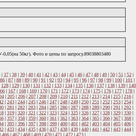
-0,05(на 50кг). Фото и цены по запросу.89038803480
6
|
37
|
38
|
39
|
40
|
41
|
42
|
43
|
44
|
45
|
46
|
47
|
48
|
49
|
50
|
51
|
52
|
86
|
87
|
88
|
89
|
90
|
91
|
92
|
93
|
94
|
95
|
96
|
97
|
98
|
99
|
100
|
101
|
|
128
|
129
|
130
|
131
|
132
|
133
|
134
|
135
|
136
|
137
|
138
|
139
|
140
66
|
167
|
168
|
169
|
170
|
171
|
172
|
173
|
174
|
175
|
176
|
177
|
178
|
04
|
205
|
206
|
207
|
208
|
209
|
210
|
211
|
212
|
213
|
214
|
215
|
216
|
42
|
243
|
244
|
245
|
246
|
247
|
248
|
249
|
250
|
251
|
252
|
253
|
254
|
80
|
281
|
282
|
283
|
284
|
285
|
286
|
287
|
288
|
289
|
290
|
291
|
292
|
18
|
319
|
320
|
321
|
322
|
323
|
324
|
325
|
326
|
327
|
328
|
329
|
330
|
56
|
357
|
358
|
359
|
360
|
361
|
362
|
363
|
364
|
365
|
366
|
367
|
368
|
94
|
395
|
396
|
397
|
398
|
399
|
400
|
401
|
402
|
403
|
404
|
405
|
406
|
32
|
433
|
434
|
435
|
436
|
437
|
438
|
439
|
440
|
441
|
442
|
443
|
444
|
|
466
|
467
|
468
|
469
|
470
|
471
|
472
|
473
|