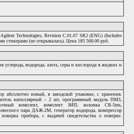
lent Technologies, Revision C.01.07 SR2 (ENG) (Includes
ими стикерами (не открывалась). Цена 185 500.00 руб.
я углерода, водорода, азота, серы и кислорода в жидких и
ор абсолютно новый, в заводской упаковке, с хранения.
аритель капиллярный – 2 шт, программный модуль ПМ3,
вочный комплект, комплект ЗИП, колонка CR-5ms,
новесного пара ДАЖ-2М, генератор водорода, компрессор
я поверка прибора, с выдачей свидетельства о поверке.