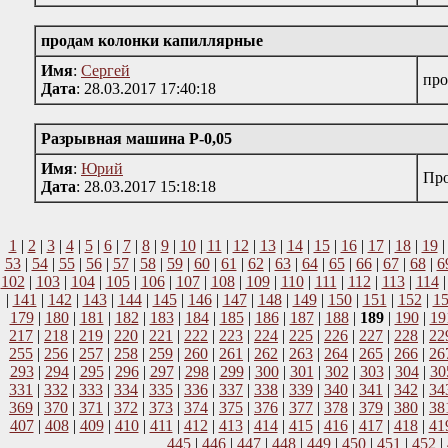
продам колонки капиллярные
Имя
:
Сергей
про
Дата
: 28.03.2017 17:40:18
Разрывная машина Р-0,05
Имя
:
Юрий
Про
Дата
: 28.03.2017 15:18:18
1
|
2
|
3
|
4
|
5
|
6
|
7
|
8
|
9
|
10
|
11
|
12
|
13
|
14
|
15
|
16
|
17
|
18
|
19
53
|
54
|
55
|
56
|
57
|
58
|
59
|
60
|
61
|
62
|
63
|
64
|
65
|
66
|
67
|
68
|
6
102
|
103
|
104
|
105
|
106
|
107
|
108
|
109
|
110
|
111
|
112
|
113
|
114
|
141
|
142
|
143
|
144
|
145
|
146
|
147
|
148
|
149
|
150
|
151
|
152
|
1
179
|
180
|
181
|
182
|
183
|
184
|
185
|
186
|
187
|
188
|
189
|
190
|
19
217
|
218
|
219
|
220
|
221
|
222
|
223
|
224
|
225
|
226
|
227
|
228
|
22
255
|
256
|
257
|
258
|
259
|
260
|
261
|
262
|
263
|
264
|
265
|
266
|
26
293
|
294
|
295
|
296
|
297
|
298
|
299
|
300
|
301
|
302
|
303
|
304
|
30
331
|
332
|
333
|
334
|
335
|
336
|
337
|
338
|
339
|
340
|
341
|
342
|
34
369
|
370
|
371
|
372
|
373
|
374
|
375
|
376
|
377
|
378
|
379
|
380
|
38
407
|
408
|
409
|
410
|
411
|
412
|
413
|
414
|
415
|
416
|
417
|
418
|
41
445
|
446
|
447
|
448
|
449
|
450
|
451
|
452
|