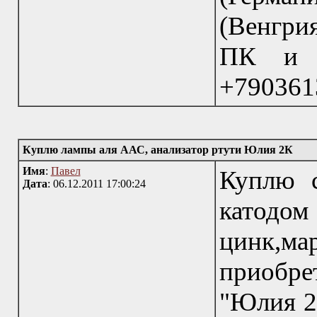
(Венгри
ПК и и
+790361
Куплю лампы аля ААС, анализатор ртути Юлия 2К
Имя
:
Павел
Куплю 
Дата
: 06.12.2011 17:00:24
катодом
цинк,ма
приобрет
"Юлия 2К