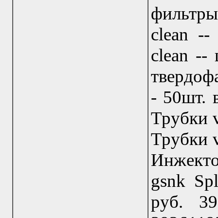
фильтры
clean -
clean --
твердофа
- 50шт. 
Трубки v
Трубки v
Инжекто
gsnk Spl
руб. 3