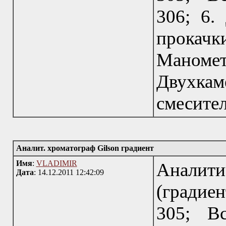
306; 6.
прокачки
Манометр
Двухк
смесител
Аналит. хроматограф Gilson градиент
Имя
:
VLADIMIR
Аналит
Дата
: 14.12.2011 12:42:09
(градие
305; Вс