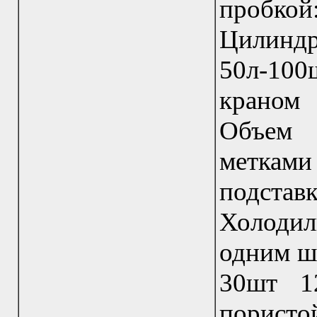
пробко
Цилиндр
50л-100
краном 
Объем 
меткам
подста
Холодил
одним ш
30шт 1
порист