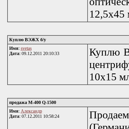
оптичес
12,5х45 
Куплю ВЭЖХ б/у
Имя
:
svetas
Куплю В
Дата
: 09.12.2011 20:10:33
центрифу
10х15 м
продажа М-400 Q-1500
Имя
:
Александр
Продае
Дата
: 07.12.2011 10:58:24
(Герма