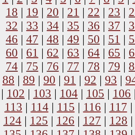
18
|
19
|
20
|
21
|
22
|
23
|
2
32
|
33
|
34
|
35
|
36
|
37
|
3
46
|
47
|
48
|
49
|
50
|
51
|
5
60
|
61
|
62
|
63
|
64
|
65
|
6
74
|
75
|
76
|
77
|
78
|
79
|
8
88
|
89
|
90
|
91
|
92
|
93
|
9
|
102
|
103
|
104
|
105
|
106
113
|
114
|
115
|
116
|
117
124
|
125
|
126
|
127
|
128
135
|
136
|
137
|
138
|
139