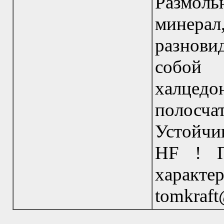
Размоль
минера
разнови
собой 
халцедо
полосча
Устойчив
HF ! П
харак
tomkraft