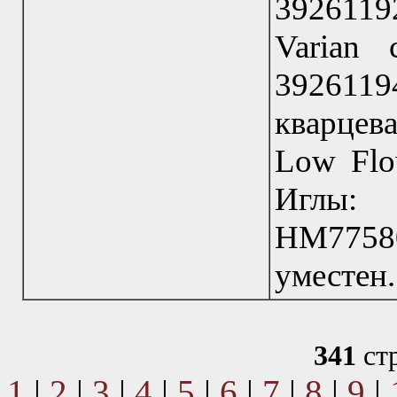
39261192
Varian 
3926119
кварцев
Low Flo
Иглы:
HM7758
уместен.
341
ст
1
|
2
|
3
|
4
|
5
|
6
|
7
|
8
|
9
|