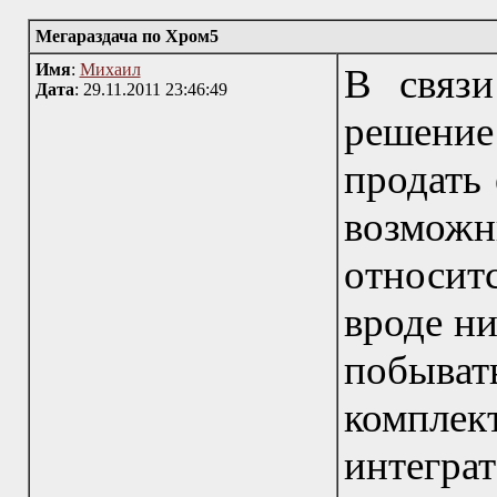
Мегараздача по Хром5
Имя
:
Михаил
В связи
Дата
: 29.11.2011 23:46:49
решени
продать 
возможн
относит
вроде ни
побыва
компле
интегр