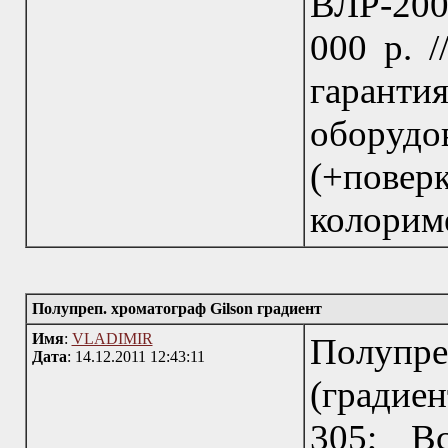
ВЛР-200 
000 р. /
гарант
оборудо
(+пове
колорим
Полупреп. хроматограф Gilson градиент
Имя
:
VLADIMIR
Полупр
Дата
: 14.12.2011 12:43:11
(градие
305; Вс