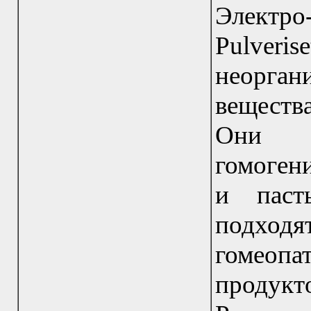
Элект
Pulveri
неорга
веществ
Они м
гомоген
и паст
подходя
гомеопа
продук