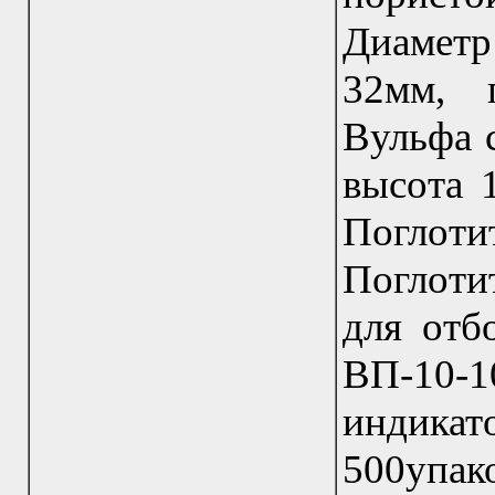
Диаметр
32мм, 
Вульфа 
высота 
Поглот
Поглоти
для отб
ВП-10-
индика
500упа