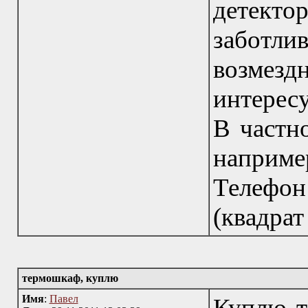
детект
заботл
возмезд
интересу
В частн
наприм
Телефо
(квадрат
термошкаф, куплю
Имя
:
Павел
Куплю т