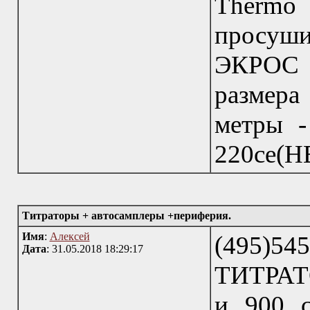
Therm
просуш
ЭКРОС 
размера
метры -
220ce(
Титраторы + автосамплеры +периферия.
Имя
:
Алексей
(495)54
Дата
: 31.05.2018 18:29:17
ТИТРАТО
и 900 с