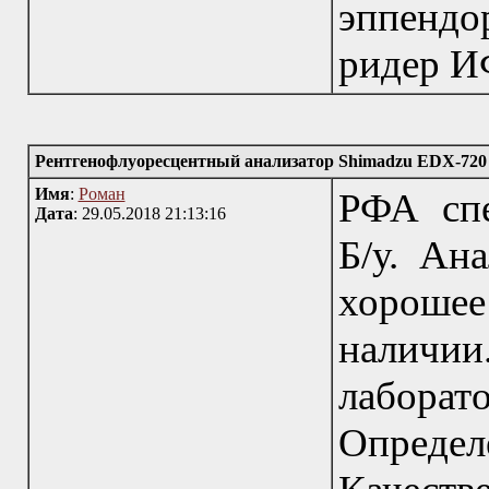
эппенд
ридер И
Рентгенофлуоресцентный анализатор Shimadzu EDX-720
Имя
:
Роман
РФА спе
Дата
: 29.05.2018 21:13:16
Б/у. Ана
хорошее
наличи
лабор
Определе