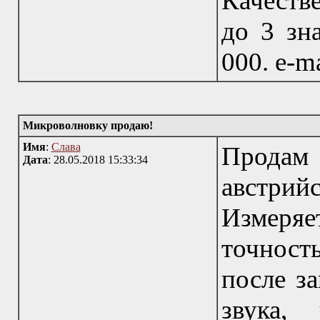
Качеств
до 3 зн
000. e-m
Микроволновку продаю!
Имя
:
Слава
Прода
Дата
: 28.05.2018 15:33:34
австри
Измеря
точность
после за
звука,