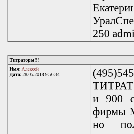
Ека
УралСпе
250 admin
Титраторы!!!
Имя
:
Алексей
(495)54
Дата
: 28.05.2018 9:56:34
ТИТРАТО
и 900 с
фирмы Me
но пол