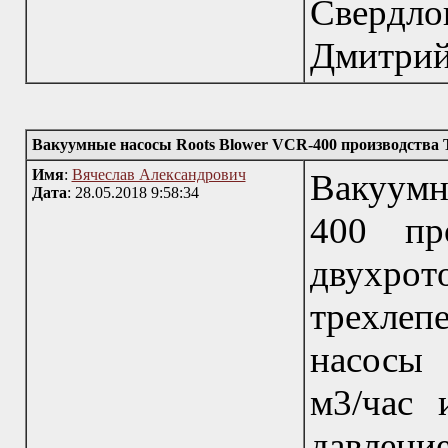
Свердл
Дмитрий
Вакуумные насосы Roots Blower VCR-400 производства 
Имя
:
Вячеслав Александрович
Вакуумн
Дата
: 28.05.2018 9:58:34
400 пр
двух
трехле
насосы 
м3/час 
давлен