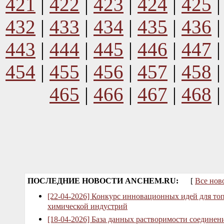
421
|
422
|
423
|
424
|
425
432
|
433
|
434
|
435
|
436
443
|
444
|
445
|
446
|
447
454
|
455
|
456
|
457
|
458
465
|
466
|
467
|
468
ПОСЛЕДНИЕ НОВОСТИ ANCHEM.RU:
[
Все нов
[22-04-2026] Конкурс инновационных идей для то
химической индустрий
[18-04-2026] База данных растворимости соединен