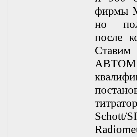
фирмы Me
но пол
после к
Став
АВТОМ
квали
постано
титрато
Schott/S
Radiomet