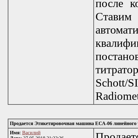
после к
Став
автом
квали
постано
титрато
Schott/S
Radiomet
Продается Этикетировочная машина ЕСА-06 линейного 
Имя
:
Василий
Продае