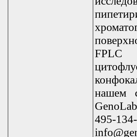
исслед
пипети
хромато
поверхн
FPLC х
цитоф
конфок
нашем 
GenoLab
495-13
info@gen