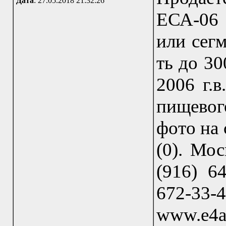
Дата
: 27.05.2018 21:32:26
ЕСА-06 
или сегм
ть до 30
2006 г.
пищевог
фото на 
(0). Мос
(916) 64
672-33
www.e4a