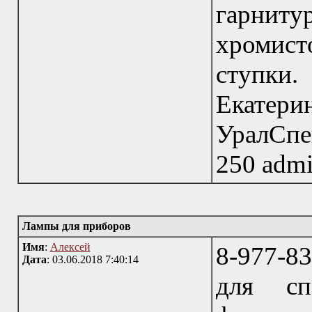
гарниту
хромисто
ступки
Ека
УралСпе
250 admin
Лампы для приборов
Имя
:
Алексей
8-977-8
Дата
: 03.06.2018 7:40:14
для спе