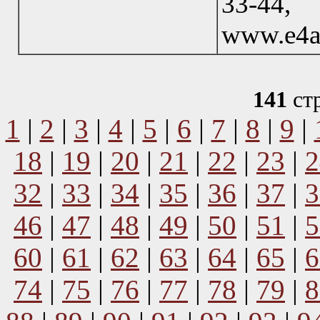
33-44
www.e4a
141
ст
1
|
2
|
3
|
4
|
5
|
6
|
7
|
8
|
9
|
18
|
19
|
20
|
21
|
22
|
23
|
2
32
|
33
|
34
|
35
|
36
|
37
|
3
46
|
47
|
48
|
49
|
50
|
51
|
5
60
|
61
|
62
|
63
|
64
|
65
|
6
74
|
75
|
76
|
77
|
78
|
79
|
8