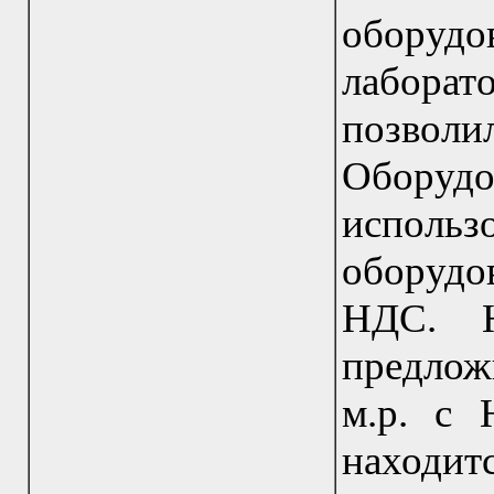
оборудо
лаборато
позволи
Обору
испол
оборудов
НДС. Н
предложи
м.р. с 
наход