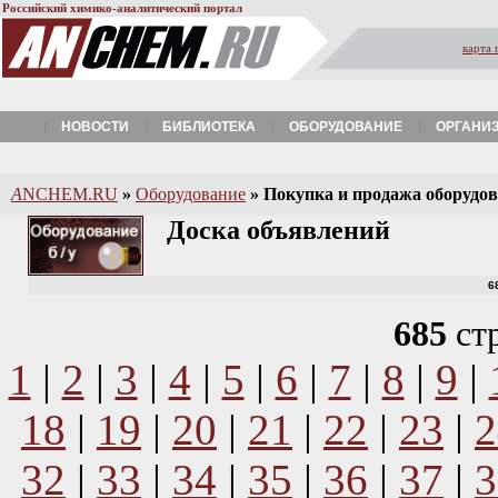
Российский химико-аналитический портал
карта 
НОВОСТИ
БИБЛИОТЕКА
ОБОРУДОВАНИЕ
ОРГАНИ
A
NCHEM.RU
»
Оборудование
»
Покупка и продажа оборудова
Доска объявлений
6
685
ст
1
|
2
|
3
|
4
|
5
|
6
|
7
|
8
|
9
|
18
|
19
|
20
|
21
|
22
|
23
|
2
32
|
33
|
34
|
35
|
36
|
37
|
3