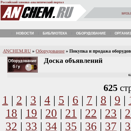
Российский химико-аналитический портал
карта 
НОВОСТИ
БИБЛИОТЕКА
ОБОРУДОВАНИЕ
ОРГАНИ
A
NCHEM.RU
»
Оборудование
»
Покупка и продажа оборудова
Доска объявлений
6
625
ст
1
|
2
|
3
|
4
|
5
|
6
|
7
|
8
|
9
|
18
|
19
|
20
|
21
|
22
|
23
|
2
32
|
33
|
34
|
35
|
36
|
37
|
3