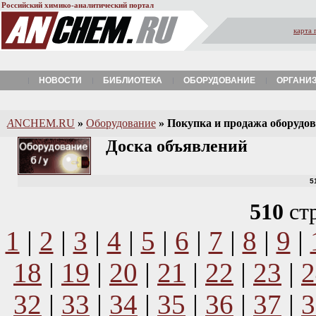
Российский химико-аналитический портал
карта 
НОВОСТИ
БИБЛИОТЕКА
ОБОРУДОВАНИЕ
ОРГАНИ
A
NCHEM.RU
»
Оборудование
»
Покупка и продажа оборудова
Доска объявлений
5
510
ст
1
|
2
|
3
|
4
|
5
|
6
|
7
|
8
|
9
|
18
|
19
|
20
|
21
|
22
|
23
|
2
32
|
33
|
34
|
35
|
36
|
37
|
3