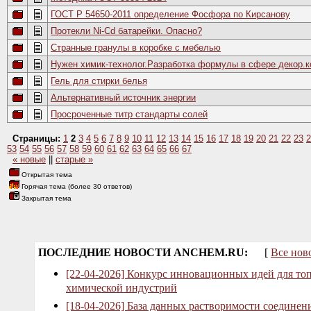
ГОСТ Р 54650-2011 определение Фосфора по Кирсанову
Протекли Ni-Cd батарейки. Опасно?
Странные гранулы в коробке с мебелью
Нужен химик-технолог.Разработка формулы в сфере декор.к
Гель для стирки белья
Альтернативный источник энергии
Просроченные титр стандарты солей
Страницы:
1
2
3
4
5
6
7
8
9
10
11
12
13
14
15
16
17
18
19
20
21
22
23
2
53
54
55
56
57
58
59
60
61
62
63
64
65
66
67
« новые
||
старые »
Открытая тема
Горячая тема (более 30 ответов)
Закрытая тема
ПОСЛЕДНИЕ НОВОСТИ ANCHEM.RU:
[
Все нов
[22-04-2026] Конкурс инновационных идей для то
химической индустрий
[18-04-2026] База данных растворимости соединен