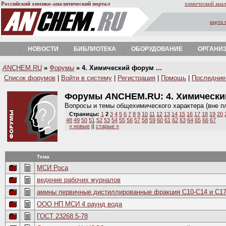
Российский химико-аналитический портал
химический анал
карта 
НОВОСТИ
БИБЛИОТЕКА
ОБОРУДОВАНИЕ
ОРГАНИ
A
NCHEM.RU
»
Форумы
» 4. Химический форум ...
Список форумов
|
Войти в систему
|
Регистрация
|
Помощь
|
Последние
Форумы
A
NCHEM.RU:
4. Химическ
Вопросы и темы общехимического характера (вне п
Страницы:
1
2
3
4
5
6
7
8
9
10
11
12
13
14
15
16
17
18
19
20
48
49
50
51
52
53
54
55
56
57
58
59
60
61
62
63
64
65
66
67
« новые
||
старые »
Тема
МСИ Роса
ведение рабочих журналов
амины первичные дистиллированные фракция С10-С14 и С1
ООО НП МСИ 4 раунд вода
ГОСТ 23268.5-78