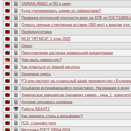
VARIAN 450GC и ПО к нему
Куда утилизировать химию из лаборатории?
Проверка оптической плотности виал на ХПК по ГОСТ31859-
Отмыть грязные стеклянные вставки (300 мкл) к виалам для
Пробоподготовка
МСИ "НП МСИ" 1 этап 2025
Опрос
Приготовление раствора нормальной концентрации
Чем мыть химпосуду?
Как отмыться от борной кислоты
Хромовая смесь
РЭ или паспорт на сушильный шкаф производство г.Будапе
Альфапор вспенивающийся полистирол. Нагревание в воде
Химическое равновесие (ненавижу химию - день 1, помогите
Адгезия литьевого силикона
Работа КВАНТ2
Как припаять сталь к вольфраму?
ГСО, стандарт-титр
Методика ГОСТ 33554-2024