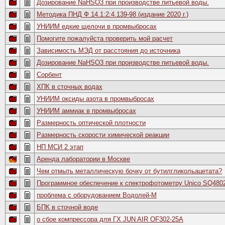
Дозирование NaHSO3 при производстве питьевой воды.
Методика ПНД Ф 14.1:2:4.139-98 (издание 2020 г.)
УНИИМ едкие щелочи в промвыбросах
Помогите пожалуйста проверить мой расчет
Зависимость МЭД от расстояния до источника
Дозирование NaHSO3 при производстве питьевой воды.
Сорбент
ХПК в сточных водах
УНИИМ оксиды азота в промвыбросах
УНИИМ аммиак в промвыбросах
Размерность оптической плотности
Размерность скорости химической реакции
НП МСИ 2 этап
Аренда лаборатории в Москве
Чем отмыть металлическую бочку от бутилгликольацетата?
Программное обеспечение к спектрофотометру Unico SQ480
проблема с оборудованием Водолей-М
БПК в сточной воде
о сбое компрессора для ГХ JUN AIR OF302-25A