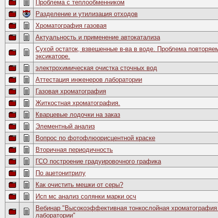
Проблема с теплообменником
Разделение и утилизация отходов
Хроматография газовая
Актуальность и применение автокатализа
Сухой остаток, взвешенные в-ва в воде. Проблема повторяе
эксикаторе.
электрохимическая очистка сточных вод
Аттестация инженеров лаборатории
Газовая хроматография
Житкостная хроматография.
Кварцевые лодочки на заказ
Элементный анализ
Вопрос по фотофлюорисцентной краске
Вторичная периодичность
ГСО построение градуировочного графика
По ацетонитрилу
Как очистить мешки от серы?
Исп мс анализ солянки марки осч
Вебинар "Высокоэффективная тонкослойная хроматография 
лаборатории"