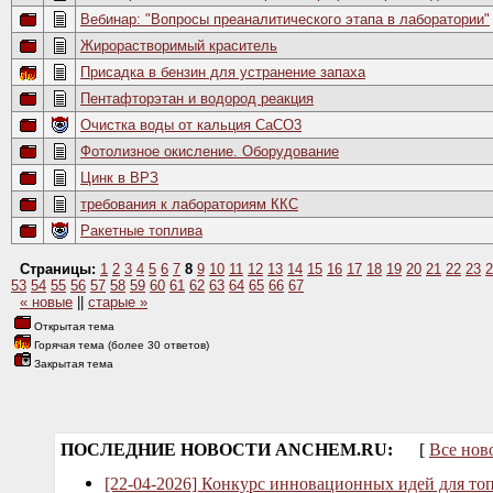
Вебинар: "Вопросы преаналитического этапа в лаборатории"
Жирорастворимый краситель
Присадка в бензин для устранение запаха
Пентафторэтан и водород реакция
Очистка воды от кальция СаСО3
Фотолизное окисление. Оборудование
Цинк в ВРЗ
требования к лабораториям ККС
Ракетные топлива
Страницы:
1
2
3
4
5
6
7
8
9
10
11
12
13
14
15
16
17
18
19
20
21
22
23
2
53
54
55
56
57
58
59
60
61
62
63
64
65
66
67
« новые
||
старые »
Открытая тема
Горячая тема (более 30 ответов)
Закрытая тема
ПОСЛЕДНИЕ НОВОСТИ ANCHEM.RU:
[
Все нов
[22-04-2026] Конкурс инновационных идей для то