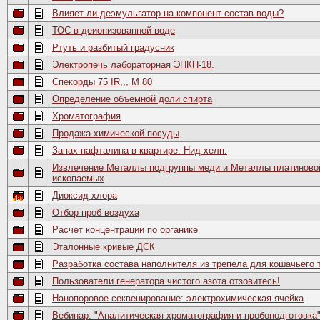
Влияет ли деэмульгатор на компонент состав воды?
ТОС в деионизованной воде
Ртуть и разбитый градусник
Электропечь лабораторная ЭПКП-18.
Спекорды 75 IR,,, M 80
Определение объемной доли спирта
Хроматография
Продажа химической посуды
Запах нафталина в квартире. Нид хелп.
Извлечение Металлы подгруппы меди и Металлы платиновой
ископаемых
Диоксид хлора
Отбор проб воздуха
Расчет концентрации по органике
Эталонные кривые ДСК
Разработка состава наполнителя из трепела для кошачьего 
Пользователи генератора чистого азота отзовитесь!
Нанопоровое секвенирование: электрохимическая ячейка
Вебинар: "Аналитическая хроматография и пробоподготовка