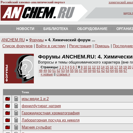
Российский химико-аналитический портал
химический анал
карта 
НОВОСТИ
БИБЛИОТЕКА
ОБОРУДОВАНИЕ
ОРГАНИ
A
NCHEM.RU
»
Форумы
» 4. Химический форум ...
Список форумов
|
Войти в систему
|
Регистрация
|
Помощь
|
Последние
Форумы
A
NCHEM.RU:
4. Химическ
Вопросы и темы общехимического характера (вне п
Страницы:
1
2
3
4
5
6
7
8
9
10
11
12
13
14
15
16
17
18
19
20
48
49
50
51
52
53
54
55
56
57
58
59
60
61
62
63
64
65
66
67
« новые
||
старые »
Тема
иоы меди 1 и 2
фенилбутират натрия
Газожидкостная хроматография
Лабораторная посуда из никеля
Магния сульфат