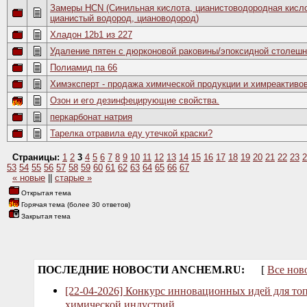
Замеры HCN (Синильная кислота, цианистоводородная кисло
цианистый водород, циановодород)
Хладон 12b1 из 227
Удаление пятен с дюрконовой раковины/эпоксидной столеш
Полиамид па 66
Химэксперт - продажа химической продукции и химреактиво
Озон и его дезинфецирующие свойства.
перкарбонат натрия
Тарелка отравила еду утечкой краски?
Страницы:
1
2
3
4
5
6
7
8
9
10
11
12
13
14
15
16
17
18
19
20
21
22
23
2
53
54
55
56
57
58
59
60
61
62
63
64
65
66
67
« новые
||
старые »
Открытая тема
Горячая тема (более 30 ответов)
Закрытая тема
ПОСЛЕДНИЕ НОВОСТИ ANCHEM.RU:
[
Все нов
[22-04-2026] Конкурс инновационных идей для то
химической индустрий