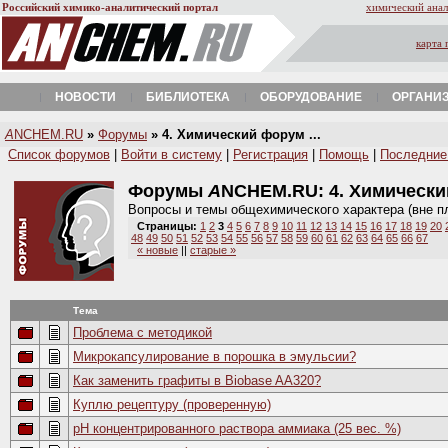
Российский химико-аналитический портал
химический анал
карта 
НОВОСТИ
БИБЛИОТЕКА
ОБОРУДОВАНИЕ
ОРГАНИ
A
NCHEM.RU
»
Форумы
» 4. Химический форум ...
Список форумов
|
Войти в систему
|
Регистрация
|
Помощь
|
Последние
Форумы
A
NCHEM.RU:
4. Химическ
Вопросы и темы общехимического характера (вне п
Страницы:
1
2
3
4
5
6
7
8
9
10
11
12
13
14
15
16
17
18
19
20
48
49
50
51
52
53
54
55
56
57
58
59
60
61
62
63
64
65
66
67
« новые
||
старые »
Тема
Проблема с методикой
Микрокапсулирование в порошка в эмульсии?
Как заменить графиты в Biobase AA320?
Куплю рецептуру (проверенную)
pH концентрированного раствора аммиака (25 вес. %)