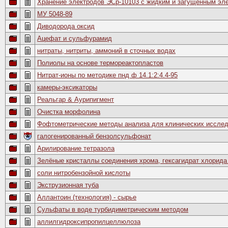
Хранение электродов ЭСр-10103 c жидким и загущенным эл
МУ 5048-89
Диводорода оксид
Ацефат и сульфурамид
нитраты, нитриты, аммоний в сточных водах
Полиолы на основе термореактопластов
Нитрат-ионы по методике пнд ф 14.1:2:4.4-95
камеры-эксикаторы
Реальгар & Аурипигмент
Очистка морфолина
Фофтометрические методы анализа для клинических иссле
галогенированный бензолсульфонат
Арилирование тетразола
Зелёные кристаллы соединения хрома, гексагидрат хлорида х
соли нитробензойной кислоты
Экструзионная туба
Аллантоин (технология) - сырье
Сульфаты в воде турбидиметрическим методом
аллилгидроксипропилцеллюлоза