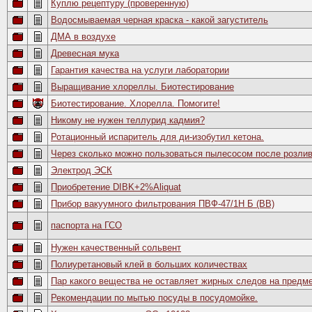
Куплю рецептуру (проверенную)
Водосмываемая черная краска - какой загуститель
ДМА в воздухе
Древесная мука
Гарантия качества на услуги лаборатории
Выращивание хлореллы. Биотестирование
Биотестирование. Хлорелла. Помогите!
Никому не нужен теллурид кадмия?
Ротационный испаритель для ди-изобутил кетона.
Через сколько можно пользоваться пылесосом после розлив
Электрод ЭСК
Приобретение DIBK+2%Aliquat
Прибор вакуумного фильтрования ПВФ-47/1Н Б (ВВ)
паспорта на ГСО
Нужен качественный сольвент
Полиуретановый клей в больших количествах
Пар какого вещества не оставляет жирных следов на предм
Рекомендации по мытью посуды в посудомойке.