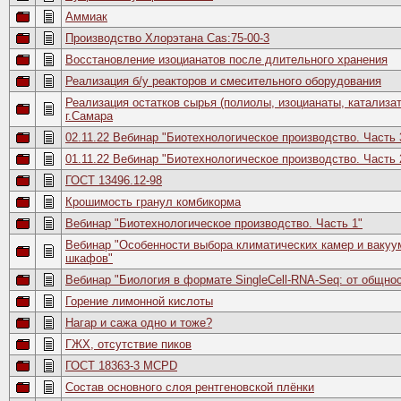
Аммиак
Производство Хлорэтана Cas:75-00-3
Восстановление изоцианатов после длительного хранения
Реализация б/у реакторов и смесительного оборудования
Реализация остатков сырья (полиолы, изоцианаты, катализат
г.Самара
02.11.22 Вебинар "Биотехнологическое производство. Часть 
01.11.22 Вебинар "Биотехнологическое производство. Часть 
ГОСТ 13496.12-98
Крошимость гранул комбикорма
Вебинар "Биотехнологическое производство. Часть 1"
Вебинар "Особенности выбора климатических камер и ваку
шкафов"
Вебинар "Биология в формате SingleCell-RNA-Seq: от общнос
Горение лимонной кислоты
Нагaр и сaжа однo и тoжe?
ГЖХ, отсутствие пиков
ГОСТ 18363-3 MCPD
Состав основного слоя рентгеновской плёнки