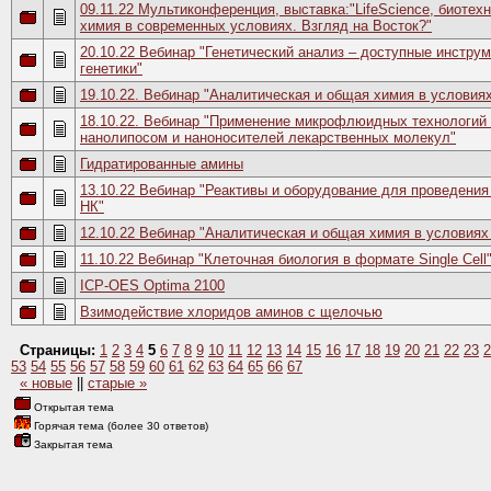
09.11.22 Мультиконференция, выставка:"LifeScience, биотех
химия в современных условиях. Взгляд на Восток?"
20.10.22 Вебинар "Генетический анализ – доступные инстру
генетики"
19.10.22. Вебинар "Аналитическая и общая химия в условиях
18.10.22. Вебинар "Применение микрофлюидных технологий 
нанолипосом и наноносителей лекарственных молекул"
Гидратированные амины
13.10.22 Вебинар "Реактивы и оборудование для проведения
НК"
12.10.22 Вебинар "Аналитическая и общая химия в условиях 
11.10.22 Вебинар "Клеточная биология в формате Single Cell
ICP-OES Optima 2100
Взимодействие хлоридов аминов с щелочью
Страницы:
1
2
3
4
5
6
7
8
9
10
11
12
13
14
15
16
17
18
19
20
21
22
23
2
53
54
55
56
57
58
59
60
61
62
63
64
65
66
67
« новые
||
старые »
Открытая тема
Горячая тема (более 30 ответов)
Закрытая тема