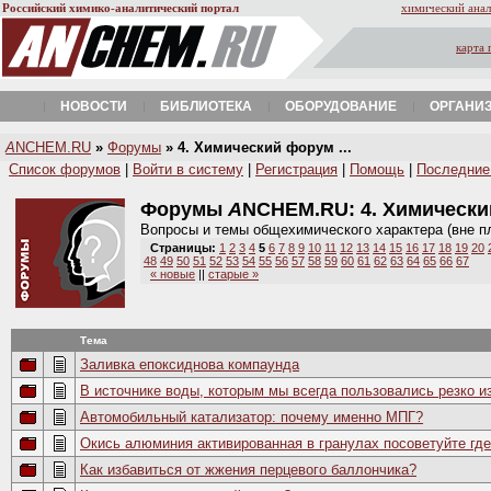
Российский химико-аналитический портал
химический анал
карта 
НОВОСТИ
БИБЛИОТЕКА
ОБОРУДОВАНИЕ
ОРГАНИ
A
NCHEM.RU
»
Форумы
» 4. Химический форум ...
Список форумов
|
Войти в систему
|
Регистрация
|
Помощь
|
Последние
Форумы
A
NCHEM.RU:
4. Химическ
Вопросы и темы общехимического характера (вне п
Страницы:
1
2
3
4
5
6
7
8
9
10
11
12
13
14
15
16
17
18
19
20
48
49
50
51
52
53
54
55
56
57
58
59
60
61
62
63
64
65
66
67
« новые
||
старые »
Тема
Заливка епоксиднова компаунда
В источнике воды, которым мы всегда пользовались резко из
Автомобильный катализатор: почему именно МПГ?
Окись алюминия активированная в гранулах посоветуйте где
Как избавиться от жжения перцевого баллончика?