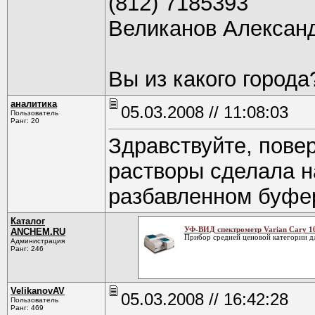
(812) 7185393
Великанов Алексан
Вы из какого города
аналитика
05.03.2008 // 11:08:03
Пользователь
Ранг: 20
Здравствуйте, повер
растворы сделала н
разбавленном буфер
Каталог
УФ-ВИД спектрометр Varian Cary 1
ANCHEM.RU
Прибор средней ценовой категории д
Администрация
Ранг: 246
VelikanovAV
05.03.2008 // 16:42:28
Пользователь
Ранг: 469