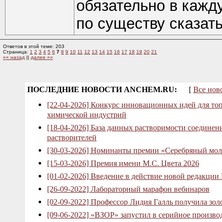
обязательно в кажд
по существу сказать
Ответов в этой теме: 203
Страница:
1
2
3
4
5
6
7
8
9
10
11
12
13
14
15
16
17
18
19
20
21
«« назад
||
далее »»
ПОСЛЕДНИЕ НОВОСТИ ANCHEM.RU:
[
Все нов
[22-04-2026] Конкурс инновационных идей для то
химической индустрий
[18-04-2026] База данных растворимости соединен
растворителей
[30-03-2026] Номинанты премии «Серебряный мол
[15-03-2026] Премия имени М.С. Цвета 2026
[01-02-2026] Введение в действие новой редакции
[26-09-2022] Лабораторный марафон вебинаров
[02-09-2022] Профессор Лидия Галль получила зо
[09-06-2022] «ВЗОР» запустил в серийное произв