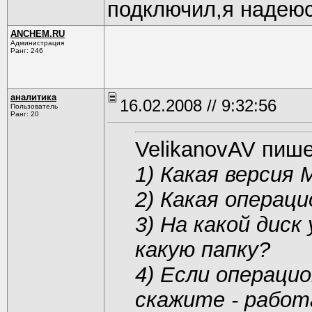
подключил,я надею
ANCHEM.RU
Администрация
Ранг: 246
аналитика
16.02.2008 // 9:32:56
Пользователь
Ранг: 20
VelikanovAV пише
1) Какая версия
2) Какая операц
3) На какой дис
какую папку?
4) Если операци
скажите - рабо