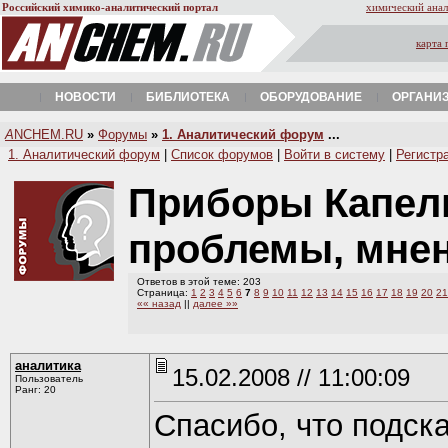
Российский химико-аналитический портал
химический анал
карта 
НОВОСТИ
БИБЛИОТЕКА
ОБОРУДОВАНИЕ
ОРГАНИ
A
NCHEM.RU
»
Форумы
»
1. Аналитический форум
...
1. Аналитический форум
|
Список форумов
|
Войти в систему
|
Регистр
Приборы Капель
проблемы, мне
Ответов в этой теме: 203
Страница:
1
2
3
4
5
6
7
8
9
10
11
12
13
14
15
16
17
18
19
20
21
«« назад
||
далее »»
аналитика
15.02.2008 // 11:00:09
Пользователь
Ранг: 20
Спасибо, что подск