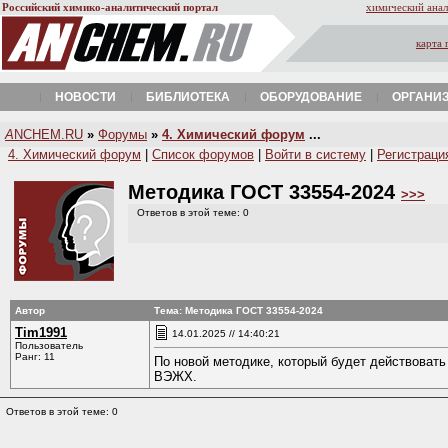
Российский химико-аналитический портал
химический анал
карта 
НОВОСТИ
БИБЛИОТЕКА
ОБОРУДОВАНИЕ
ОРГАНИ
A
NCHEM.RU
»
Форумы
»
4. Химический форум
...
4. Химический форум
|
Список форумов
|
Войти в систему
|
Регистраци
Методика ГОСТ 33554-2024
>>>
Ответов в этой теме: 0
Автор
Тема: Методика ГОСТ 33554-2024
Tim1991
14.01.2025 // 14:40:21
Пользователь
Ранг: 11
По новой методике, который будет действовать 
ВЭЖХ.
Ответов в этой теме: 0