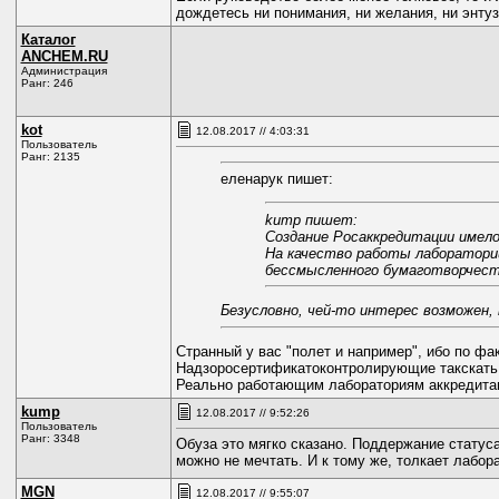
дождетесь ни понимания, ни желания, ни энтузи
Каталог
ANCHEM.RU
Администрация
Ранг: 246
kot
12.08.2017 // 4:03:31
Пользователь
Ранг: 2135
еленарук пишет:
kump пишет:
Создание Росаккредитации имело 
На качество работы лабораторий
бессмысленного бумаготворчес
Безусловно, чей-то интерес возможен,
Странный у вас "полет и например", ибо по фа
Надзоросертификатоконтролирующие такскать. 
Реально работающим лабораториям аккредитаци
kump
12.08.2017 // 9:52:26
Пользователь
Ранг: 3348
Обуза это мягко сказано. Поддержание статус
можно не мечтать. И к тому же, толкает лабор
MGN
12.08.2017 // 9:55:07