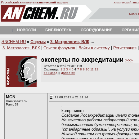
Российский химико-аналитический портал
химический анал
карта 
НОВОСТИ
БИБЛИОТЕКА
ОБОРУДОВАНИЕ
ОРГАНИ
A
NCHEM.RU
»
Форумы
»
3. Метрология, ВЛК
...
3. Метрология, ВЛК
|
Список форумов
|
Войти в систему
|
Регистрация
эксперты по аккредитации
>>>
Ответов в этой теме: 119
Страница:
1
2
3
4
5
6
7
8
9
10
11
12
«« назад
||
далее »»
MGN
11.08.2017 // 21:31:14
Пользователь
Ранг: 38
kump пишет:
Создание Росаккредитации имело только
На качество работы лабораторий это е
бессмысленного бумаготворчества, вн
"стандартные образцы", на услуги юри
Никакой защиты от фальсификации про
бюрократические давление только уси