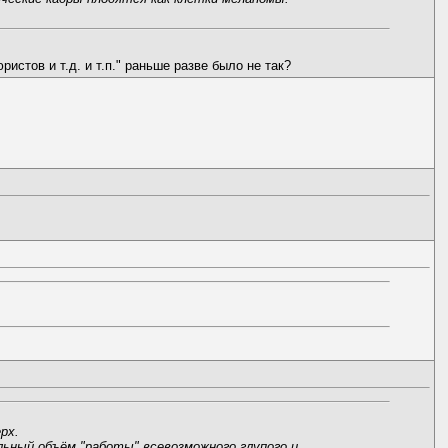
истов и т.д. и т.п." раньше разве было не так?
рх.
льный объём "работы" всевозможного глупого и