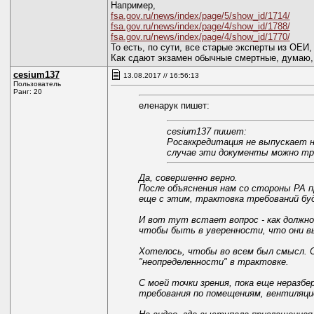
Например,
fsa.gov.ru/news/index/page/5/show_id/1714/
fsa.gov.ru/news/index/page/4/show_id/1788/
fsa.gov.ru/news/index/page/4/show_id/1770/
То есть, по сути, все старые эксперты из ОЕ
Как сдают экзамен обычные смертные, думаю, 
cesium137
13.08.2017 // 16:56:13
Пользователь
Ранг: 20
еленарук пишет:
cesium137 пишет:
Росаккредитация не выпускает н
случае эти документы можно тр
Да, совершенно верно.
После объяснения нам со стороны РА п
еще с этим, трактовка требований б
И вот тут встает вопрос - как должно
чтобы быть в уверенности, что они в
Хотелось, чтобы во всем был смысл. 
"неопределенности" в трактовке.
С моей точки зрения, пока еще нераз
требования по помещениям, вентиляци