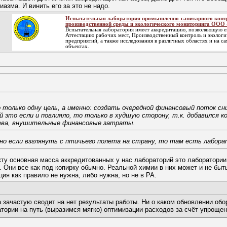
азма. И винить его за это не надо.
Испытательная лаборатория промышленно-санитарного конт
производственной среды и экологического мониторинга ООО
Bспытательная лаборатория имеет аккредитацию, позволяющую е
Аттестацию рабочих мест, Производственный контроль и эколог
предприятий, а также исследования в различных областях и на с
объектах.
только одну цель, а именно: создать очередной финансовый поток сни
 это если и повлияло, то только в худшую сторону, т.к. добавился к
тва, внушительные финансовые затраты.
 но если взглянуть с птичьего полета на страну, то там есть лаборат
кту основная масса аккредитованных у нас лабораторий это лаборатории
Они все как под копирку обычно. Реальной химии в них может и не быть
я как правило не нужна, либо нужна, но не в РА.
а зачастую сводит на нет результаты работы. Ни о каком обновлении о
атории на путь (выразимся мягко) оптимизации расходов за счёт упрощен