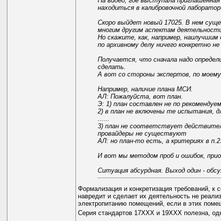
На видео, где выступала приглашенная 
находиться в калибровочной лаборатори
Скоро выйдет новый 17025. В нем сущ
многим другим аспектам деятельност
Но скажите, как, например, наилучши
по архивному делу ничего конкретно н
Получается, что сначала надо определ
сделать.
А вот со стороны экспертов, по моему
Например, наличие плана МСИ.
АЛ: Пожалуйста, вот план.
Э: 1) план составлен не по рекомендуе
2) в план не включены те испытания, 
......
3) план не соответствует действител
провайдеры не существуют
АЛ: но план-то есть, а критериях в п.2
И вот мы методом проб и ошибок, прио
Ситуация абсурдная. Выход один - обс
Формализация и конкретизация требований, к с
навредит и сделает их деятельность не реализ
электропитанию помещений, если в этих поме
Серия стандартов 17ХХХ и 19ХХХ полезна, од