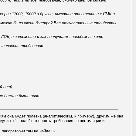
зносит: "есть ли где требование, сколько цветов может
ерии 17000, 19000 и другие, имеющие отношение и к СМК и
се можно было очень быстро? Все отечественные стандарты
7025, а затем еще и как наилучшим способом все это
выполнения требования.
ий нет)
же должен быть план.
ям она будет полезна (аналитическим, к примеру), другим же она
ду и то "в поле" выполнять требования по вентиляции и
 лаборатории там не найдешь.