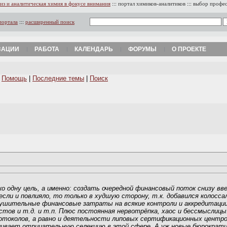
из и аналитическая химия в фокусе внимания
:::
портал химиков-аналитиков
:::
выбор профе
портала
:::
расширенный поиск
ЗАЦИИ
РАБОТА
КАЛЕНДАРЬ
ФОРУМЫ
О ПРОЕКТЕ
|
Помощь
|
Последние темы
|
Поиск
 одну цель, а именно: создать очередной финансовый поток снизу вве
сли и повлияло, то только в худшую сторону, т.к. добавился колосса
ушительные финансовые затраты на всякие контроли и аккредитации, 
стов и т.д. и т.п. Плюс постоянная нервотрёпка, хаос и бессмыслицы
токолов, а равно и деятельности липовых сертификационных центров
ливает отрицательную селекцию в этой сфере. А уж новые бюрократи