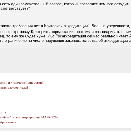
 есть один замечательный вопрос, который позволяет немного остудить
 соответствует?"
"такого требования нет в Критериях аккредитации". Больше уверенности,
 по конкретному Критерию аккредитации, поэтому и разговаривать с ним
д, то ему же будет хуже. Ибо Росаккредитация сейчас реально читает А
есть ограничение на число нарушения законодательства об аккредитации 
еской и химической индустрий
есях растворителей
сона
ссийский анализатор кремния МАРК-1202
образования