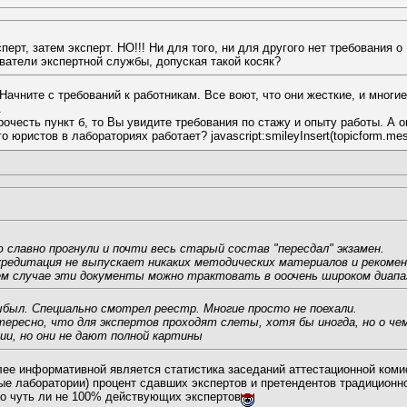
сперт, затем эксперт. НО!!! Ни для того, ни для другого нет требован
атели экспертной службы, допуская такой косяк?
ачните с требований к работникам. Все воют, что они жесткие, и многие
.
рочесть пункт б, то Вы увидите требования по стажу и опыту работы. А 
 юристов в лабораториях работает? javascript:smileyInsert(topicform.mes
славно прогнули и почти весь старый состав "пересдал" экзамен.
кредитация не выпускает никаких методических материалов и рекоменд
ем случае эти документы можно трактовать в ооочень широком диапа
был. Специально смотрел реестр. Многие просто не поехали.
нтересно, что для экспертов проходят слеты, хотя бы иногда, но о ч
и, но они не дают полной картины
олее информативной является статистика заседаний аттестационной коми
ые лаборатории) процент сдавших экспертов и претендентов традиционно
ло чуть ли не 100% действующих экспертов