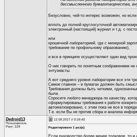
бессмысленного бумаготворчества, в
Безусловно, чей-то интерес возможен, но если 
вплоть до полной круглосуточной автоматизиро
электронный (настоящий) журнал и т.д. с пост
или
крошечной лабораторией, где с мизерной зарп
требование по профильному образованию),
и все в принципе осуществляют один вид прои
О них говорить по понятным соображением не сто
энтузиасты.
А вот среднего уровня лаборатории все эти тр
Самое главное – в бумагах должен быть смысл.
Требования должны быть четкими, однозначным
была.
Спросите любого менеджера по качеству, котор
сформулированы требования к работе конкретн
автоматизировано, с этим пока не все в порядк
Т.е. если Вы не против сбора и анализа инфор
Dedroid13
12.08.2017 // 0:29:40
Пользователь
Ранг: 229
Редактировано 1 раз(а)
Если руководство более менее толковое, то и 