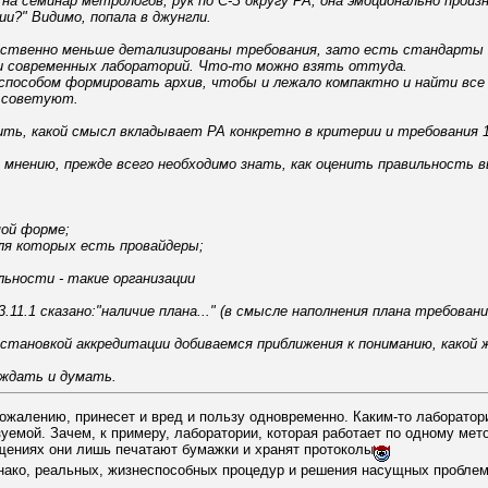
на семинар метрологов, рук по С-З округу РА, она эмоционально прои
и?" Видимо, попала в джунгли.
ественно меньше детализированы требования, зато есть стандарты с
и современных лабораторий. Что-то можно взять оттуда.
м способом формировать архив, чтобы и лежало компактно и найти в
е советуют.
ить, какой смысл вкладывает РА конкретно в критерии и требования 1
 мнению, прежде всего необходимо знать, как оценить правильность 
мой форме;
для которых есть провайдеры;
ьности - такие организации
3.11.1 сказано:"наличие плана..." (в смысле наполнения плана требован
становкой аккредитации добиваемся приближения к пониманию, какой 
уждать и думать.
ожалению, принесет и вред и пользу одновременно. Каким-то лаборатори
уемой. Зачем, к примеру, лаборатории, которая работает по одному мето
щениях они лишь печатают бумажки и хранят протоколы
нако, реальных, жизнеспособных процедур и решения насущных проблем