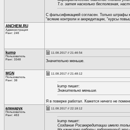
Т.о. затея насколько бесполезная, наст
С фальсификацией согласен. Только штрафы к
"всякие контроли и аккредитации, "курсы повыш
ANCHEM.RU
Администрация
Ранг: 246
kump
11.08.2017 // 21:46:54
Пользователь
Ранг: 3348
Значительно меньше.
MGN
11.08.2017 // 21:48:12
Пользователь
Ранг: 38
kump пишет:
Значительно меньше.
Я в поверке работал. Кажется ничего не поме
еленарук
11.08.2017 // 22:18:12
Пользователь
Ранг: 463
kump пишет:
Создание Росаккредитации имело только
На качество работы лабораторий это е