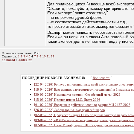
Для придирающихся (и вообще всех) экспертов
"Скажите, пожалуйста, какому критерию это не
Если эксперт "лепит отсебятину"
- не по рекомендуемой форме
- не соответствует действительности и т.д.,
то просто отрезайте таких экспертов фразами 
Эксперт может написать несоответствие только
Если же он напишет в своем Акте подобный бре
такой эксперт долго не протянет, ведь у них 
Ответов в этой теме: 119
Страница:
1
2
3
4
5
6
7
8
9
10
11
12
«« назад
||
далее »»
ПОСЛЕДНИЕ НОВОСТИ ANCHEM.RU:
[
Все новости
]
[22-04-2026] Конкурс инновационных идей для топливно-энергетич
[18-04-2026] База данных растворимости соединений в бинарных см
[30-03-2026] Номинанты премии «Серебряный моль» 2026
[15-03-2026] Премия имени М.С. Цвета 2026
[01-02-2026] Введение в действие новой редакции МИ 2427-2026
[26-09-2022] Лабораторный марафон вебинаров
[02-09-2022] Профессор Лидия Галль получила золотую медаль Том
[09-06-2022] «ВЗОР» запустил в серийное производство первый ро
[02-06-2022] Глава Минобрнауки РФ обсудил с ректорами систему 