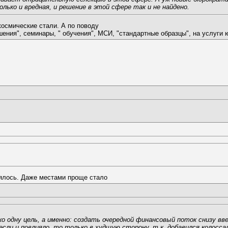
олько и вредная, и решение в этой сфере так и не найдено.
осмические стали. А по поводу
ения", семинары, " обучения", МСИ, "стандартные образцы", на услуги юр
нялось. Даже местами проще стало
 одну цель, а именно: создать очередной финансовый поток снизу вве
сли и повлияло, то только в худшую сторону, т.к. добавился колосса