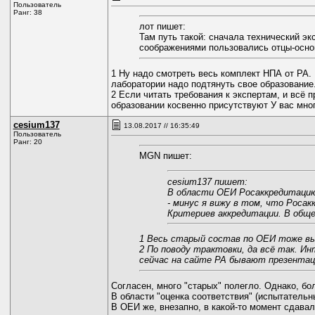
Пользователь
Ранг: 38
лот пишет:
Там путь такой: сначала технический эк
соображениями пользовались отцы-основ
1 Ну надо смотреть весь комплект НПА от РА. Н
лаборатории надо подтянуть свое образование
2 Если читать требования к экспертам, и всё п
образовании косвенно присутствуют У вас много
cesium137
13.08.2017 // 16:35:49
Пользователь
Ранг: 20
MGN пишет:
cesium137 пишет:
В области ОЕИ Росаккредитацию 
- минус я вижу в том, что Росак
Критериев аккредитации. В общ
1 Весь старый состав по ОЕИ тоже вы
2 По поводу трактовки, да всё так. И
сейчас на сайте РА бывают презентаци
Согласен, много "старых" полегло. Однако, б
В области "оценка соответствия" (испытательн
В ОЕИ же, внезапно, в какой-то момент сдава