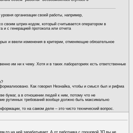
о уровня организации своей работы, например,
 со своим штрих-кодом, который считывается оператором в
а и с генерацией протокола или отчета
орых и ввели изменения в критерии, отменяющие обязательное
ственно им ни к чему. Хотя и в таких лабораториях есть ответственные
е?
 формализовано. Как говорил Незнайка, чтобы и смысл был и рифма
ве бумаг, а в отношении людей к ним, потому что не
ение рутинных требований вообще должно быть максимально
нформации, то на самом деле – это чисто технический вопрос.
ем-то на ней зарабатывает. А от работника с грошовой ЗП вы не