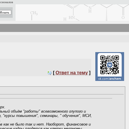
ссионалов
[
Ответ на тему
]
рх.
льный объём "работы" всевозможного глупого и
"курсы повышения", семинары, " обучения", МСИ,
.
 как не было так и нет. Наоборот, финансовое и
ческие кадры плодятся как клетки меланомы.