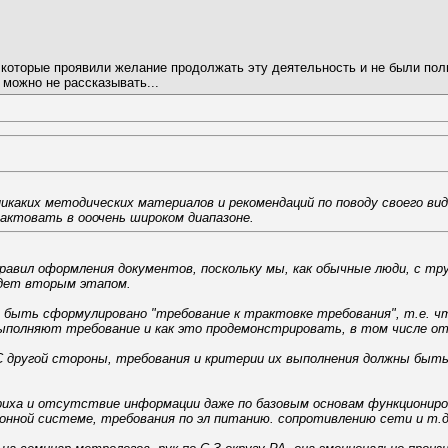
И, которые проявили желание продолжать эту деятельность и не были по
можно не рассказывать...
икаких методических материалов и рекомендаций по поводу своего ви
актовать в ооочень широком диапазоне.
равил оформления документов, поскольку мы, как обычные люди, с тр
удет вторым этапом.
 быть сформулировано "требование к трактовке требования", т.е. ч
ыполняют требование и как это продемонстрировать, в том числе о
С другой стороны, требования и критерии их выполнения должны быт
бериха и отсутствие информации даже по базовым основам функциони
онной системе, требования по эл питанию. сопротивлению сети и т.д