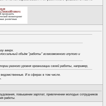
роля
 «Уренгойбурвод»
й проводить
ический мониторинг
амых различных
зу вверх.
олоссальный объём "работы" всевозможного глупого и
ории разного уровня организации своей работы, например,
 ведомственные. И в сферах в том числе.
.
борудования, повышении зарплат, привлечении молодых сотрудников
ия работы.