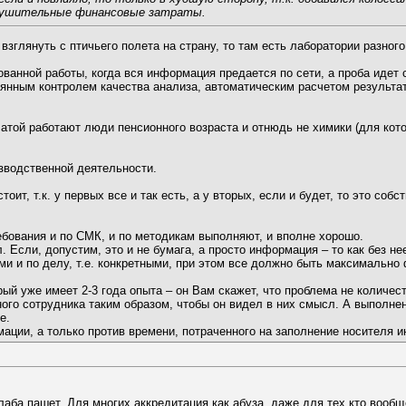
нушительные финансовые затраты.
взглянуть с птичьего полета на страну, то там есть лаборатории разног
ванной работы, когда вся информация предается по сети, а проба идет
оянным контролем качества анализа, автоматическим расчетом результат
латой работают люди пенсионного возраста и отнюдь не химики (для кот
зводственной деятельности.
ит, т.к. у первых все и так есть, а у вторых, если и будет, то это соб
ебования и по СМК, и по методикам выполняют, и вполне хорошо.
 Если, допустим, это и не бумага, а просто информация – то как без не
и и по делу, т.е. конкретными, при этом все должно быть максимально
ый уже имеет 2-3 года опыта – он Вам скажет, что проблема не количест
ого сотрудника таким образом, чтобы он видел в них смысл. А выполн
е.
мации, а только против времени, потраченного на заполнение носителя и
лаба пашет. Для многих аккредитация как абуза, даже для тех кто вообщ