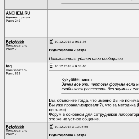
ANCHEM.RU
Администрация
Ранг: 246
Kyky6666
10.12.2018 // 9:11:36
Пользователь
Ранг: 7
Редактировано 2 раз(а)
Пользователь удалил свое сообщение
tag
10.12.2018 // 9:33:40
Пользователь
Ранг: 823
Kyky6666 пишет:
Зачем все эти чертовы форумы если ни
«чайников» рассказать без заумных 
Вы, объясните тогда, что именно Вы не понимае
Вы уже проанализировали?), что за методика (
цветами).
Форум в основном для сотрудников лаборатори
это же не устное общение.
Kyky6666
10.12.2018 // 13:25:55
Пользователь
Ранг: 7
Редактировано 1 раз(а)