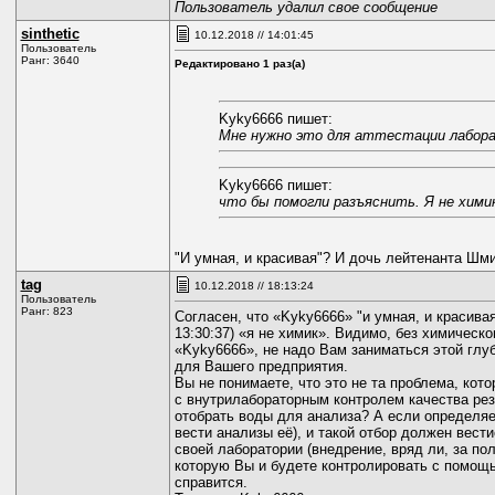
Пользователь удалил свое сообщение
sinthetic
10.12.2018 // 14:01:45
Пользователь
Ранг: 3640
Редактировано 1 раз(а)
Kyky6666 пишет:
Мне нужно это для аттестации лабора
Kyky6666 пишет:
что бы помогли разъяснить. Я не хими
"И умная, и красивая"? И дочь лейтенанта Шм
tag
10.12.2018 // 18:13:24
Пользователь
Ранг: 823
Согласен, что «Kyky6666» "и умная, и красивая
13:30:37) «я не химик». Видимо, без химическо
«Kyky6666», не надо Вам заниматься этой глу
для Вашего предприятия.
Вы не понимаете, что это не та проблема, кот
с внутрилабораторным контролем качества рез
отобрать воды для анализа? А если определяем
вести анализы её), и такой отбор должен вест
своей лаборатории (внедрение, вряд ли, за по
которую Вы и будете контролировать с помощью
справится.