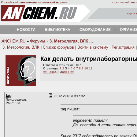
Российский химико-аналитический портал
химический анал
карта 
НОВОСТИ
БИБЛИОТЕКА
ОБОРУДОВАНИЕ
ОРГАНИ
A
NCHEM.RU
»
Форумы
»
3. Метрология, ВЛК
...
3. Метрология, ВЛК
|
Список форумов
|
Войти в систему
|
Регистрация
Как делать внутрилабораторн
Ответов в этой теме: 107
Страница:
1
2
3
4
5
6
7
8
9
10
11
«« назад
||
далее »»
tag
08.12.2018 // 9:16:52
Пользователь
Ранг: 823
tag пишет:
engineer-tn пишет:
Да, спасибо! А есть полная верс
Книга 2017 года издавалась по заказу 