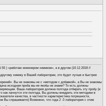
5:55 ) «работаю инженером химиком», а в другом (10.12.2018 //
 другому химику в Вашей лаборатории, это будет лучше и быстрее
мерений». Вы не знакомы не с «методом с добавкой», а Вы не знакомы
дача исходная проба мы ее якобы не знаем? То есть должны
роверяющим. Ваша лаборатория должна полгода отбирать эту пробу (и
го как начнутся эти полгода, Вы должны внедрить эти методики в
оказатели качества, в частности характеристика погрешности,
ом Вы спрашиваете) Возможно, что года 2 -3 лаборатория с этим