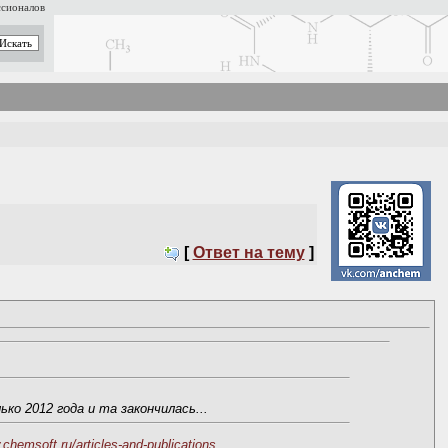
ссионалов
[
Ответ на тему
]
ко 2012 года и та закончилась...
chemsoft.ru/articles-and-publications