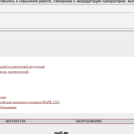
готовьтесь к серьезной работе, связанной с аккредитаций лаборатории,
еской и химической индустрий
есях растворителей
сона
ссийский анализатор кремния МАРК-1202
образования
ЛИТЕРАТУРА
ОБОРУДОВАНИЕ