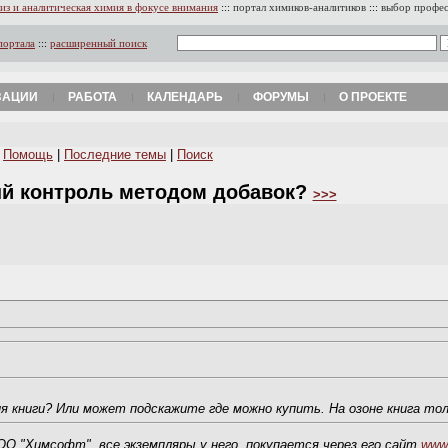
из и аналитическая химия в фокусе внимания
:::
портал химиков-аналитиков
:::
выбор профе
портала
:::
расширенный поиск
ЗАЦИИ
РАБОТА
КАЛЕНДАРЬ
ФОРУМЫ
О ПРОЕКТЕ
|
Помощь
|
Последние темы
|
Поиск
ый контроль методом добавок?
>>>
ия книги? Или может подскажите где можно купить. На озоне книга толь
ООО "Химсофт", все экземпляры у него, покупается через его сайт
www.