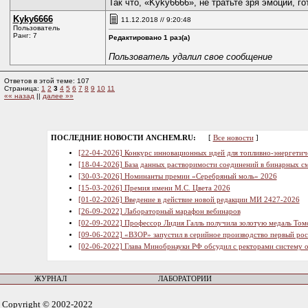
Так что, «Kyky6666», не тратьте зря эмоции, 
Kyky6666
11.12.2018 // 9:20:48
Пользователь
Ранг: 7
Редактировано 1 раз(а)
Пользователь удалил свое сообщение
Ответов в этой теме: 107
Страница:
1
2
3
4
5
6
7
8
9
10
11
«« назад
||
далее »»
ПОСЛЕДНИЕ НОВОСТИ ANCHEM.RU:
[
Все новости
]
[22-04-2026] Конкурс инновационных идей для топливно-энергетич
[18-04-2026] База данных растворимости соединений в бинарных см
[30-03-2026] Номинанты премии «Серебряный моль» 2026
[15-03-2026] Премия имени М.С. Цвета 2026
[01-02-2026] Введение в действие новой редакции МИ 2427-2026
[26-09-2022] Лабораторный марафон вебинаров
[02-09-2022] Профессор Лидия Галль получила золотую медаль Том
[09-06-2022] «ВЗОР» запустил в серийное производство первый ро
[02-06-2022] Глава Минобрнауки РФ обсудил с ректорами систему 
ЖУРНАЛ
ЛАБОРАТОРИИ
Copyright © 2002-2022