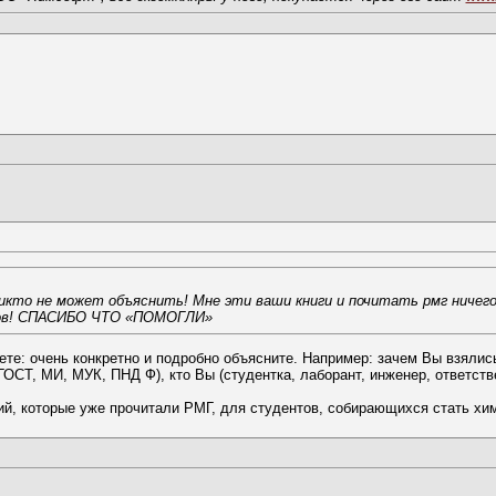
кто не может объяснить! Мне эти ваши книги и почитать рмг ничего
слов! СПАСИБО ЧТО «ПОМОГЛИ»
те: очень конкретно и подробно объясните. Например: зачем Вы взялись 
ГОСТ, МИ, МУК, ПНД Ф), кто Вы (студентка, лаборант, инженер, ответст
й, которые уже прочитали РМГ, для студентов, собирающихся стать хим