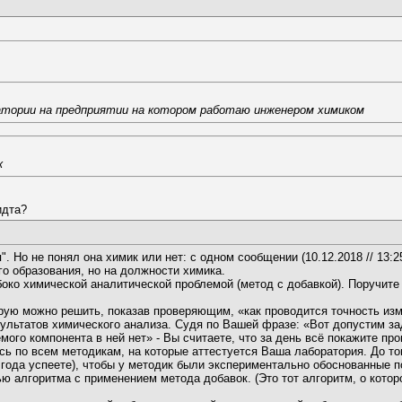
тории на предприятии на котором работаю инженером химиком
к
идта?
". Но не понял она химик или нет: с одном сообщении (10.12.2018 // 13:2
го образования, но на должности химика.
боко химической аналитической проблемой (метод с добавкой). Поручите
орую можно решить, показав проверяющим, «как проводится точность из
ультатов химического анализа. Судя по Вашей фразе: «Вот допустим за
ого компонента в ней нет» - Вы считаете, что за день всё покажите п
ись по всем методикам, на которые аттестуется Ваша лаборатория. До то
лгода успеете), чтобы у методик были экспериментально обоснованные п
 алгоритма с применением метода добавок. (Это тот алгоритм, о котор