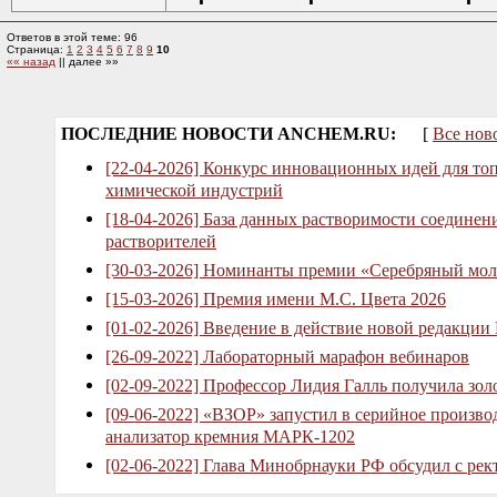
Ответов в этой теме: 96
Страница:
1
2
3
4
5
6
7
8
9
10
«« назад
|| далее »»
ПОСЛЕДНИЕ НОВОСТИ ANCHEM.RU:
[
Все нов
[22-04-2026] Конкурс инновационных идей для то
химической индустрий
[18-04-2026] База данных растворимости соединен
растворителей
[30-03-2026] Номинанты премии «Серебряный мол
[15-03-2026] Премия имени М.С. Цвета 2026
[01-02-2026] Введение в действие новой редакции
[26-09-2022] Лабораторный марафон вебинаров
[02-09-2022] Профессор Лидия Галль получила зо
[09-06-2022] «ВЗОР» запустил в серийное произв
анализатор кремния МАРК-1202
[02-06-2022] Глава Минобрнауки РФ обсудил с рек