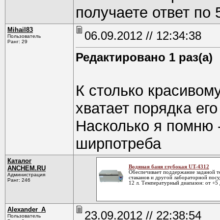
получаете ответ по 
Mihail83
06.09.2012 // 12:34:38
Пользователь
Ранг: 29
Редактировано 1 раз(а)
К столько красивом
хватает порядка ег
Насколько я помню 
ширпотреба
Каталог
Водяная баня глубокая UT-4312
ANCHEM.RU
Обеспечивает поддержание заданой те
Администрация
стаканов и другой лабораторной посу
Ранг: 246
12 л. Температурный диапазон: от +5 
Alexander_A
23.09.2012 // 22:38:54
Пользователь