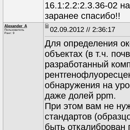
16.1:2.2:2.3.36-02 н
заранее спасибо!!
Alexander_A
02.09.2012 // 2:36:17
Пользователь
Ранг: 9
Для определения ок
объектах (в т.ч. поч
разработанный комп
рентгенофлуоресце
обнаружения на уров
даже долей ppm.
При этом вам не ну
стандартов (образц
быть откалиброван п