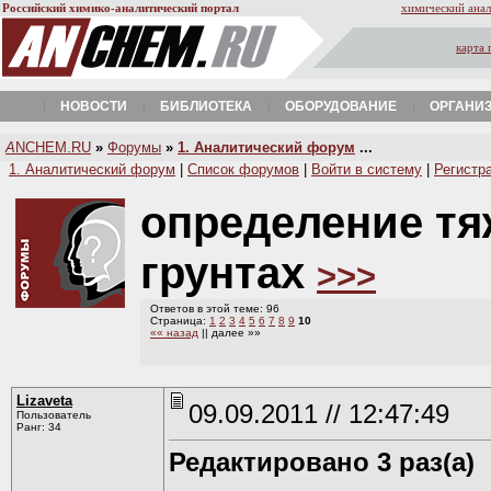
Российский химико-аналитический портал
химический анал
карта 
НОВОСТИ
БИБЛИОТЕКА
ОБОРУДОВАНИЕ
ОРГАНИ
A
NCHEM.RU
»
Форумы
»
1. Аналитический форум
...
1. Аналитический форум
|
Список форумов
|
Войти в систему
|
Регистр
определение тя
грунтах
>>>
Ответов в этой теме: 96
Страница:
1
2
3
4
5
6
7
8
9
10
«« назад
|| далее »»
Lizaveta
09.09.2011 // 12:47:49
Пользователь
Ранг: 34
Редактировано 3 раз(а)