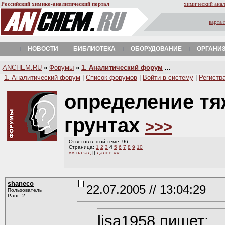
Российский химико-аналитический портал
химический анал
карта 
НОВОСТИ
БИБЛИОТЕКА
ОБОРУДОВАНИЕ
ОРГАНИ
A
NCHEM.RU
»
Форумы
»
1. Аналитический форум
...
1. Аналитический форум
|
Список форумов
|
Войти в систему
|
Регистр
определение тя
грунтах
>>>
Ответов в этой теме: 96
Страница:
1
2
3
4
5
6
7
8
9
10
«« назад
||
далее »»
shaneco
22.07.2005 // 13:04:29
Пользователь
Ранг: 2
lisa1958 пишет: