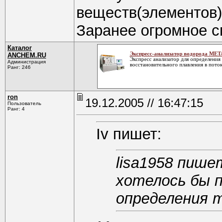
веществ(элементов)
Заранее огромное с
Каталог
Экспресс-анализатор водорода МЕ
ANCHEM.RU
Экспресс анализатор для определения
Администрация
восстановительного плавления в поток
Ранг: 246
ron
19.12.2005 // 16:47:15
Пользователь
Ранг: 4
Iv пишет:
lisa1958 пише
хотелось бы 
определения 