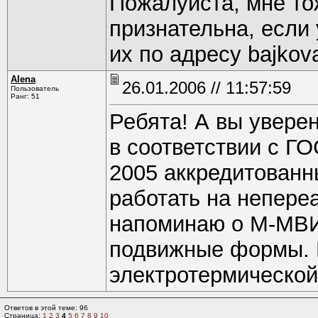
Пожалуйста, мне то
признательна, если 
их по адресу bajkov
Alena
26.01.2006 // 11:57:59
Пользователь
Ранг: 51
Ребята! А вы уверен
в соответствии с ГО
2005 аккредитованн
работать на непере
напоминаю о М-МВИ-
подвижные формы. 
электротермической
Ответов в этой теме: 96
Страница:
1
2
3
4
5
6
7
8
9
10