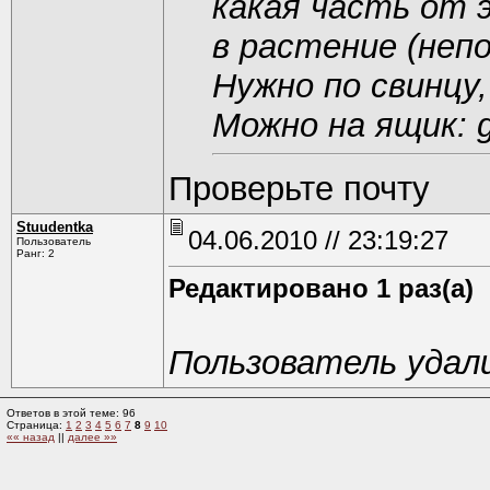
какая часть от 
в растение (неп
Нужно по свинцу,
Можно на ящик: gi
Проверьте почту
Stuudentka
04.06.2010 // 23:19:27
Пользователь
Ранг: 2
Редактировано 1 раз(а)
Пользователь удал
Ответов в этой теме: 96
Страница:
1
2
3
4
5
6
7
8
9
10
«« назад
||
далее »»