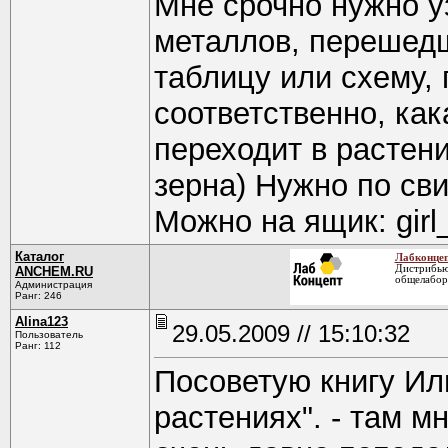
Мне срочно нужно у
металлов, перешедш
таблицу или схему, 
соответственно, как
переходит в растени
зерна) Нужно по сви
Можно на ящик: girl_
Каталог
Лабконце
Дистрибью
ANCHEM.RU
общелабор
Администрация
Ранг: 246
Alina123
29.05.2009 // 15:10:32
Пользователь
Ранг: 112
Посоветую книгу Ил
растениях". - там м