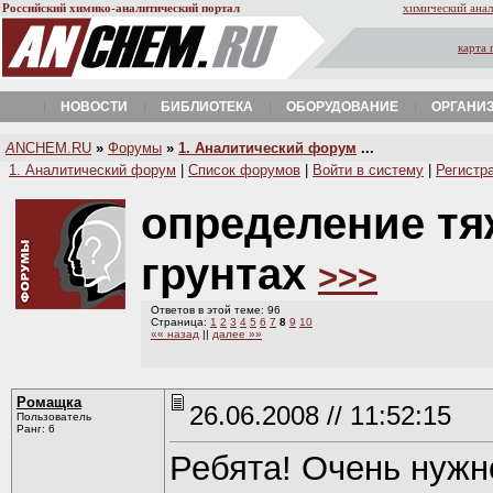
Российский химико-аналитический портал
химический анал
карта 
НОВОСТИ
БИБЛИОТЕКА
ОБОРУДОВАНИЕ
ОРГАНИ
A
NCHEM.RU
»
Форумы
»
1. Аналитический форум
...
1. Аналитический форум
|
Список форумов
|
Войти в систему
|
Регистр
определение тя
грунтах
>>>
Ответов в этой теме: 96
Страница:
1
2
3
4
5
6
7
8
9
10
«« назад
||
далее »»
Ромащка
26.06.2008 // 11:52:15
Пользователь
Ранг: 6
Ребята! Очень нужно