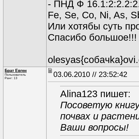
- ПНД Ф 16.1:2:2.2:2.
Fe, Se, Co, Ni, As, 
Или хотябы суть пр
Спасибо большое!!!
olesyas{coбaчkа}ovi
Брат Евген
03.06.2010 // 23:52:42
Пользователь
Ранг: 13
Alina123 пишет:
Посоветую книгу
почвах и растен
Ваши вопросы!