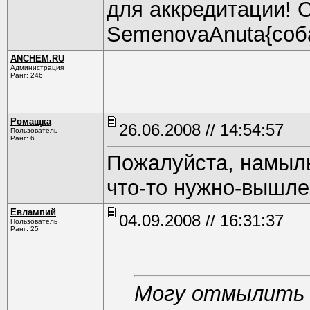
для аккредитации! 
SemenovaAnuta{coбa
ANCHEM.RU
Администрация
Ранг: 246
Ромащка
26.06.2008 // 14:54:57
Пользователь
Ранг: 6
Пожалуйста, намыль
что-то нужно-вышле
Евлампий
04.09.2008 // 16:31:37
Пользователь
Ранг: 25
Могу отмылить