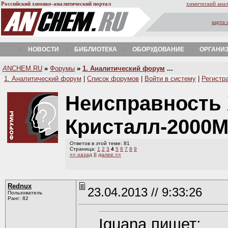
Российский химико-аналитический портал
химический анал
карта 
НОВОСТИ
БИБЛИОТЕКА
ОБОРУДОВАНИЕ
ОРГАНИ
A
NCHEM.RU
»
Форумы
»
1. Аналитический форум
...
1. Аналитический форум
|
Список форумов
|
Войти в систему
|
Регистр
Неисправность
Кристалл-2000
Ответов в этой теме: 81
Страница:
1
2
3
4
5
6
7
8
9
«« назад
||
далее »»
Rednux
23.04.2013 // 9:33:26
Пользователь
Ранг: 82
Iguana пишет: