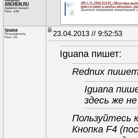
ФР.1.31.2006.02410 «Методика выпо
ANCHEM.RU
присутствии) в пробах питьевых, 
Администрация
Диапазон измеряемых концентраций сос
Ранг: 246
Iguana
23.04.2013 // 9:52:53
Пользователь
Ранг: 20
Iguana пишет:
Rednux пишет
Iguana пиш
здесь же н
Пользуйтесь 
Кнопка F4 (по