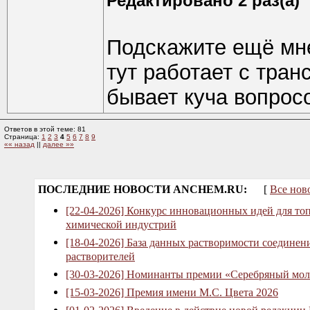
Редактировано 2 раз(а)
Подскажите ещё мне
тут работает с тра
бывает куча вопрос
Ответов в этой теме: 81
Страница:
1
2
3
4
5
6
7
8
9
«« назад
||
далее »»
ПОСЛЕДНИЕ НОВОСТИ ANCHEM.RU:
[
Все нов
[22-04-2026] Конкурс инновационных идей для то
химической индустрий
[18-04-2026] База данных растворимости соединен
растворителей
[30-03-2026] Номинанты премии «Серебряный мол
[15-03-2026] Премия имени М.С. Цвета 2026