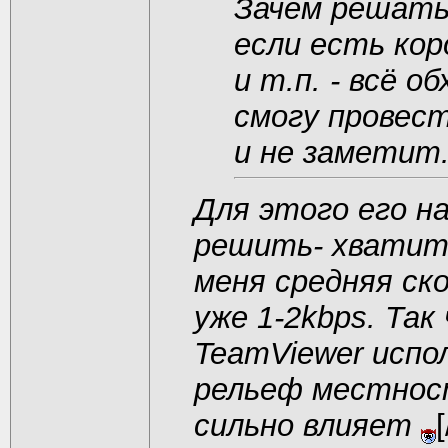
Зачем решать
если есть ко
и т.п. - всё о
смогу провест
и не заметит
Для этого его н
решить- хватит 
меня средняя ско
уже 1-2kbps. Так 
TeamViewer испо
рельеф местност
сильно влияет