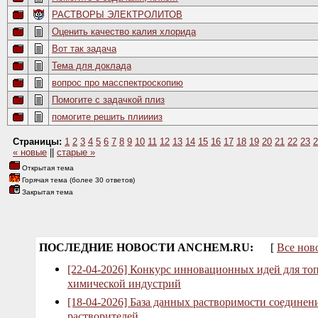
РАСТВОРЫ ЭЛЕКТРОЛИТОВ
Оценить качество калия хлорида
Вот так задача
Тема для доклада
вопрос про масспектроскопию
Помогите с задачкой плиз
помогите решить плииииз
Страницы:
1
2
3
4
5
6
7
8
9
10
11
12
13
14
15
16
17
18
19
20
21
22
23
2
« новые
||
старые »
Открытая тема
Горячая тема (более 30 ответов)
Закрытая тема
ПОСЛЕДНИЕ НОВОСТИ ANCHEM.RU:
[
Все нов
[22-04-2026] Конкурс инновационных идей для то
химической индустрий
[18-04-2026] База данных растворимости соединен
растворителей