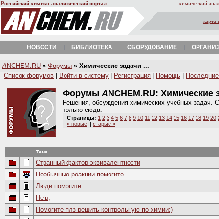
Российский химико-аналитический портал
химический анал
карта 
НОВОСТИ
БИБЛИОТЕКА
ОБОРУДОВАНИЕ
ОРГАНИ
A
NCHEM.RU
»
Форумы
» Химические задачи ...
Список форумов
|
Войти в систему
|
Регистрация
|
Помощь
|
Последние
Форумы
A
NCHEM.RU:
Химические 
Решения, обсуждения химических учебных задач. С
только сюда.
Страницы:
1
2
3
4
5
6
7
8
9
10
11
12
13
14
15
16
17
18
19
20
« новые
||
старые »
Тема
Странный фактор эквивалентности
Необычные реакции помогите.
Люди помогите.
Help,
Помогите плз решить контрольную по химии:)