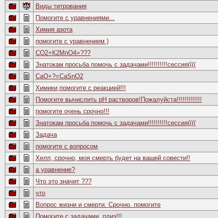
Виды титрования
Помогите с уравнениями...
Химия азота
помогите с уравнением )
СО2+К2МпО4=???
Знатокам просьба помочь с задачами!!!!!!!!!!сессия((((
CaO+?=CaSnO2
Химики,помогите с реакцией!!!
Помогите вычислить рН растворов!Пожалуйста!!!!!!!!!!!!!
помогите очень срочно!!!
Знатокам просьба помочь с задачами!!!!!!!!!!сессия((((
Задача
помогите с вопросом
Хелп, срочно, моя смерть будет на вашей совести!!
а уравнение?
Что это значит ???
что
Вопрос жизни и смерти. Срочно. помогите
Помогите с задачами, плиз!!!