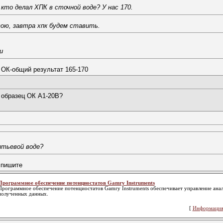
кто делал ХПК в сточной воде? У нас 170.
ою, завтра хпк будем ставить.
u
ОК-общий результат 165-170
, образец ОК А1-20В?
итьевой воде?
 пишите
Программное обеспечение потенциостатов Gamry Instruments
Программное обеспечение потенциостатов Gamry Instruments обеспечивает управление ана
полученных данных.
[
Информация