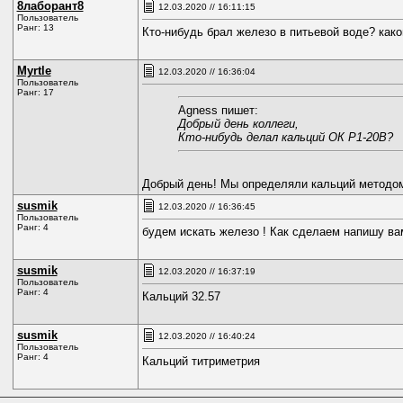
8лаборант8
12.03.2020 // 16:11:15
Пользователь
Ранг: 13
Кто-нибудь брал железо в питьевой воде? какой
Myrtle
12.03.2020 // 16:36:04
Пользователь
Ранг: 17
Agness пишет:
Добрый день коллеги,
Кто-нибудь делал кальций ОК Р1-20В?
Добрый день! Мы определяли кальций методом
susmik
12.03.2020 // 16:36:45
Пользователь
Ранг: 4
будем искать железо ! Как сделаем напишу вам
susmik
12.03.2020 // 16:37:19
Пользователь
Ранг: 4
Кальций 32.57
susmik
12.03.2020 // 16:40:24
Пользователь
Ранг: 4
Кальций титриметрия