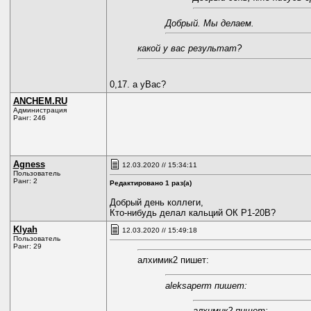
Добрый. Мы делаем.
какой у вас результат?
0,17. а уВас?
ANCHEM.RU
Администрация
Ранг: 246
Agness
12.03.2020 // 15:34:11
Пользователь
Ранг: 2
Редактировано 1 раз(а)
Добрый день коллеги,
Кто-нибудь делал кальций ОК Р1-20В?
Klyah
12.03.2020 // 15:49:18
Пользователь
Ранг: 29
алхимик2 пишет:
aleksaperm пишет:
алхимик2 пишет: