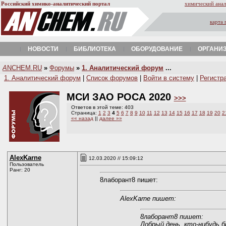
Российский химико-аналитический портал
химический анал
карта 
НОВОСТИ
БИБЛИОТЕКА
ОБОРУДОВАНИЕ
ОРГАНИ
A
NCHEM.RU
»
Форумы
»
1. Аналитический форум
...
1. Аналитический форум
|
Список форумов
|
Войти в систему
|
Регистр
МСИ ЗАО РОСА 2020
>>>
Ответов в этой теме: 403
Страница:
1
2
3
4
5
6
7
8
9
10
11
12
13
14
15
16
17
18
19
20
2
«« назад
||
далее »»
AlexKarne
12.03.2020 // 15:09:12
Пользователь
Ранг: 20
8лаборант8 пишет:
AlexKarne пишет:
8лаборант8 пишет:
Добрый день, кто-нибудь б