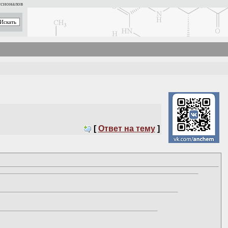
ссионалов
[
Ответ на тему
]