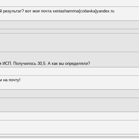
 результат? вот моя почта xeniashamrina{coбaчkа}yandex.ru
 ИСП. Получилось 30,5. А как вы определяли?
 на почту!