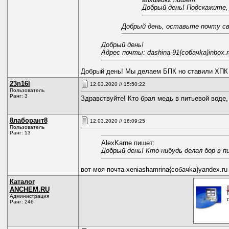
Добрый день! Подскажите, 
Добрый день, оставьте почту св
Добрый день!
Адрес почты: dashina-91{coбaчkа}inbox.r
Добрый день! Мы делаем БПК но ставили ХПК 
23n16l
12.03.2020 // 15:50:22
Пользователь
Ранг: 3
Здравствуйте! Кто брал медь в питьевой воде
8лаборант8
12.03.2020 // 16:09:25
Пользователь
Ранг: 13
AlexKarne пишет:
Добрый день! Кто-нибудь делал бор в п
вот моя почта xeniashamrina{coбaчkа}yandex.ru
Каталог
ANCHEM.RU
Администрация
Ранг: 246