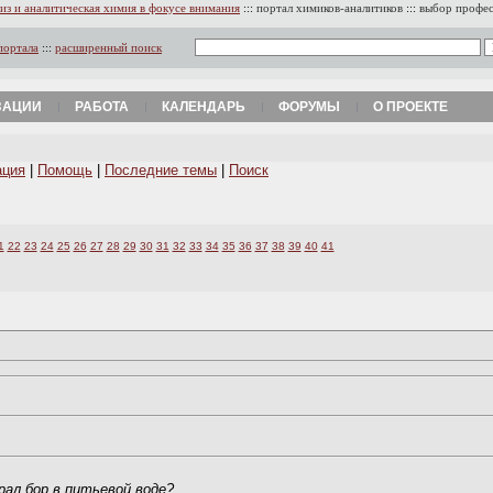
из и аналитическая химия в фокусе внимания
:::
портал химиков-аналитиков
:::
выбор профе
портала
:::
расширенный поиск
ЗАЦИИ
РАБОТА
КАЛЕНДАРЬ
ФОРУМЫ
О ПРОЕКТЕ
ация
|
Помощь
|
Последние темы
|
Поиск
1
22
23
24
25
26
27
28
29
30
31
32
33
34
35
36
37
38
39
40
41
рал бор в питьевой воде?