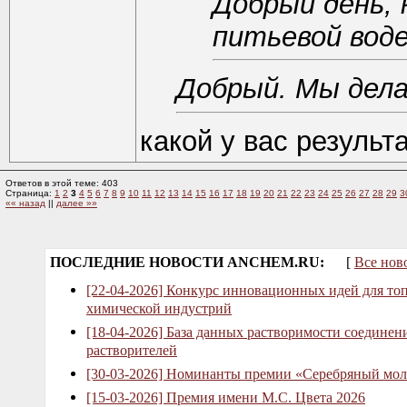
Добрый день, 
питьевой вод
Добрый. Мы дела
какой у вас результ
Ответов в этой теме: 403
Страница:
1
2
3
4
5
6
7
8
9
10
11
12
13
14
15
16
17
18
19
20
21
22
23
24
25
26
27
28
29
3
«« назад
||
далее »»
ПОСЛЕДНИЕ НОВОСТИ ANCHEM.RU:
[
Все нов
[22-04-2026] Конкурс инновационных идей для то
химической индустрий
[18-04-2026] База данных растворимости соединен
растворителей
[30-03-2026] Номинанты премии «Серебряный мол
[15-03-2026] Премия имени М.С. Цвета 2026