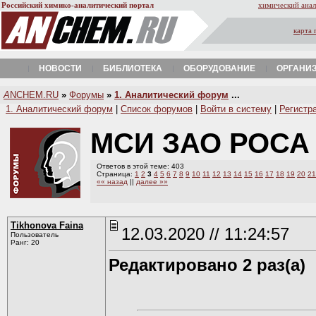
Российский химико-аналитический портал
химический анал
карта 
НОВОСТИ
БИБЛИОТЕКА
ОБОРУДОВАНИЕ
ОРГАНИ
A
NCHEM.RU
»
Форумы
»
1. Аналитический форум
...
1. Аналитический форум
|
Список форумов
|
Войти в систему
|
Регистр
МСИ ЗАО РОСА
Ответов в этой теме: 403
Страница:
1
2
3
4
5
6
7
8
9
10
11
12
13
14
15
16
17
18
19
20
21
«« назад
||
далее »»
Tikhonova Faina
12.03.2020 // 11:24:57
Пользователь
Ранг: 20
Редактировано 2 раз(а)