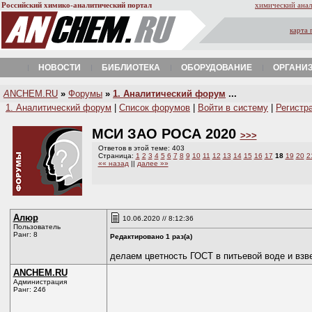
Российский химико-аналитический портал
химический анал
карта 
НОВОСТИ
БИБЛИОТЕКА
ОБОРУДОВАНИЕ
ОРГАНИ
A
NCHEM.RU
»
Форумы
»
1. Аналитический форум
...
1. Аналитический форум
|
Список форумов
|
Войти в систему
|
Регистр
МСИ ЗАО РОСА 2020
>>>
Ответов в этой теме: 403
Страница:
1
2
3
4
5
6
7
8
9
10
11
12
13
14
15
16
17
18
19
20
2
«« назад
||
далее »»
Алюр
10.06.2020 // 8:12:36
Пользователь
Ранг: 8
Редактировано 1 раз(а)
делаем цветность ГОСТ в питьевой воде и взв
ANCHEM.RU
Администрация
Ранг: 246