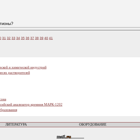
атионы?
0
31
32
33
34
35
36
37
38
39
40
41
еской и химической индустрий
есях растворителей
сона
ссийский анализатор кремния МАРК-1202
образования
ЛИТЕРАТУРА
ОБОРУДОВАНИЕ