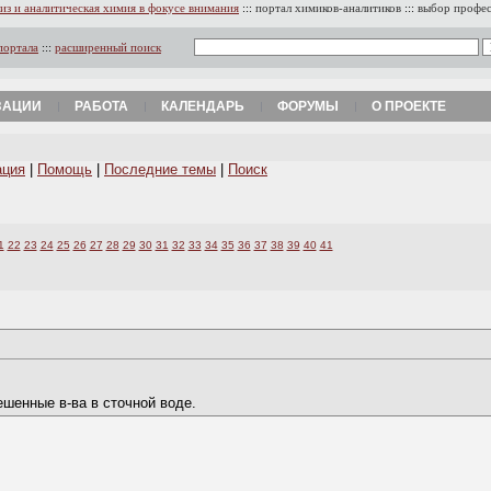
из и аналитическая химия в фокусе внимания
:::
портал химиков-аналитиков
:::
выбор профе
портала
:::
расширенный поиск
ЗАЦИИ
РАБОТА
КАЛЕНДАРЬ
ФОРУМЫ
О ПРОЕКТЕ
ация
|
Помощь
|
Последние темы
|
Поиск
1
22
23
24
25
26
27
28
29
30
31
32
33
34
35
36
37
38
39
40
41
ешенные в-ва в сточной воде.