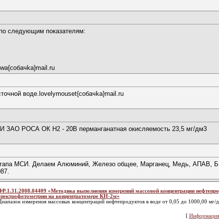
 по следующим показателям:
wa{coбaчkа}mail.ru
очной воде.lovelymouset{coбaчkа}mail.ru
СИ ЗАО РОСА ОК Н2 - 20В перманганатная окисляемость 23,5 мг/дм3
этапа МСИ. Делаем Алюминий, Железо общее, Марганец, Медь, АПАВ, БП
87.
ФР.1.31.2008.04409 «Методика выполнения измерений массовой концентрации нефтепр
спектрофотометрии на концентратомере КН-2м»
Диапазон измерения массовых концентраций нефтепродуктов в воде от 0,05 до 1000,00 мг/
[
Информация