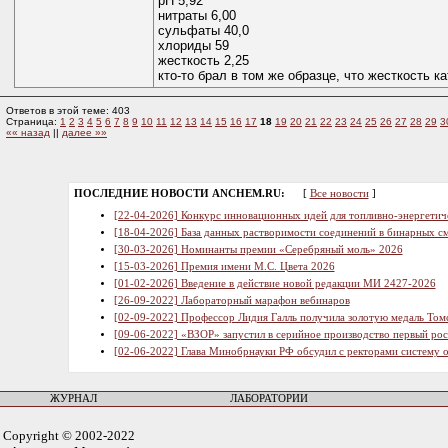
рН 5,92
нитраты 6,00
сульфаты 40,0
хлориды 59
жесткость 2,25
кто-то брал в том же образце, что жесткость к
Ответов в этой теме: 403
Страница:
1
2
3
4
5
6
7
8
9
10
11
12
13
14
15
16
17
18
19
20
21
22
23
24
25
26
27
28
29
3
«« назад
||
далее »»
ПОСЛЕДНИЕ НОВОСТИ ANCHEM.RU:
[
Все новости
]
[22-04-2026] Конкурс инновационных идей для топливно-энергетич
[18-04-2026] База данных растворимости соединений в бинарных см
[30-03-2026] Номинанты премии «Серебряный моль» 2026
[15-03-2026] Премия имени М.С. Цвета 2026
[01-02-2026] Введение в действие новой редакции МИ 2427-2026
[26-09-2022] Лабораторный марафон вебинаров
[02-09-2022] Профессор Лидия Галль получила золотую медаль Том
[09-06-2022] «ВЗОР» запустил в серийное производство первый ро
[02-06-2022] Глава Минобрнауки РФ обсудил с ректорами систему 
ЖУРНАЛ
ЛАБОРАТОРИИ
Copyright © 2002-2022