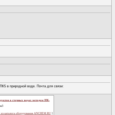
К5 в природной воде. Почта для связи:
одуктов в сточных водах методом ИК-
дм3
 из каталога оборудования ANCHEM.RU
]