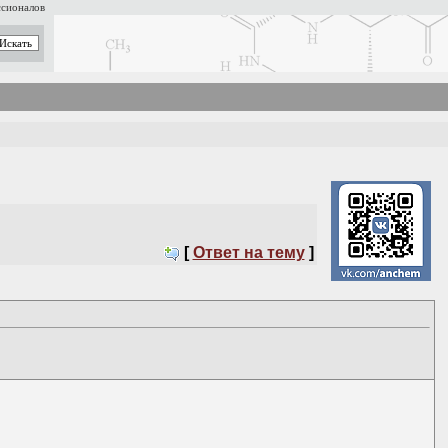
ссионалов
[
Ответ на тему
]