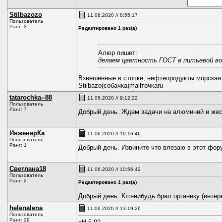
Stilbazozo
11.06.2020 // 8:55:17
Пользователь
Ранг: 3
Редактировано 1 раз(а)
Алюр пишет:
делаем цветность ГОСТ в питьевой вод
Взвешенные в сточке, нефтепродукты морская
Stilbazo(coбачка)mailточкаru
tatarochka--88
11.06.2020 // 9:12:22
Пользователь
Ранг: 7
Добрый день. Ждем задачи на алюминий и жестк
ИнженерКа
11.06.2020 // 10:16:46
Пользователь
Ранг: 1
Добрый день. Извините что влезаю в этот фор
Светлана18
11.06.2020 // 10:56:42
Пользователь
Ранг: 2
Редактировано 1 раз(а)
Добрый день. Кто-нибудь брал органику (интер
helenalena
11.06.2020 // 13:19:26
Пользователь
Ранг: 29