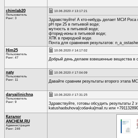
chimlab20
10.06.2020 // 13:17:21
Пользователь
Ранг: 3
Здравствуйте! А кто-нибудь делает МСИ Роса
рН при 25 в питьевой воде;
мутность в питьевой воде;
фторид-ионы в питьевой воде;
ХПК в природной воде.
Почта для сравнения результатов: n_a_ostashe
Him25
10.06.2020 // 14:17:02
Пользователь
Ранг: 47
Добрый день,делаем взвешенные вещества в ст
naty
10.06.2020 // 17:04:09
Пользователь
Ранг: 11
Давайте сравним результаты второго этапа М
daryailinichna
10.06.2020 // 17:31:25
Пользователь
Ранг: 9
Здравствуйте, готовы обсудить результаты 2 
katushaobuhova{coбaчkа}mail.ru или +791132890
Каталог
ANCHEM.RU
Администрация
Ранг: 246